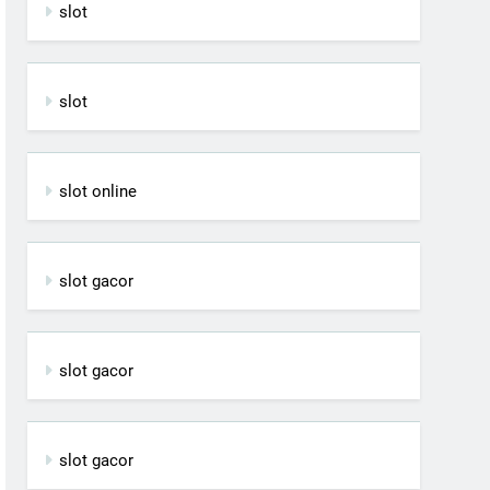
slot
slot
slot online
slot gacor
slot gacor
slot gacor