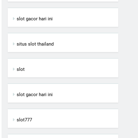
slot gacor hari ini
situs slot thailand
slot
slot gacor hari ini
slot777