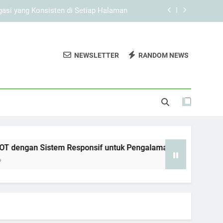
asi yang Konsisten di Setiap Halaman
untuk Pengalaman yang Lebih Nyaman
untuk Pengalaman yang Lebih Nyaman
NEWSLETTER
RANDOM NEWS
ntarmuka Bersih dan Mudah Dipahami
oleksi Mewah Yang Tahan Lama.
asi yang Konsisten di Setiap Halaman
untuk Pengalaman yang Lebih Nyaman
untuk Pengalaman yang Lebih Nyaman
stem Responsif untuk Pengalaman yang Lebih Nyaman