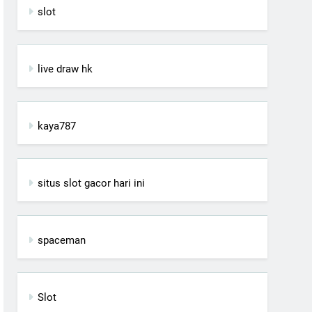
slot
live draw hk
kaya787
situs slot gacor hari ini
spaceman
Slot