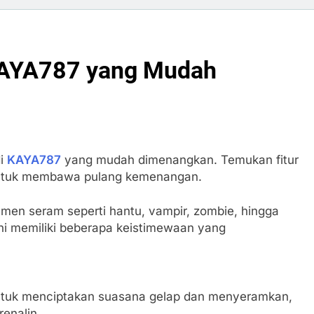
 KAYA787 yang Mudah
di
KAYA787
yang mudah dimenangkan. Temukan fitur
 untuk membawa pulang kemenangan.
men seram seperti hantu, vampir, zombie, hingga
ni memiliki beberapa keistimewaan yang
 untuk menciptakan suasana gelap dan menyeramkan,
enalin.