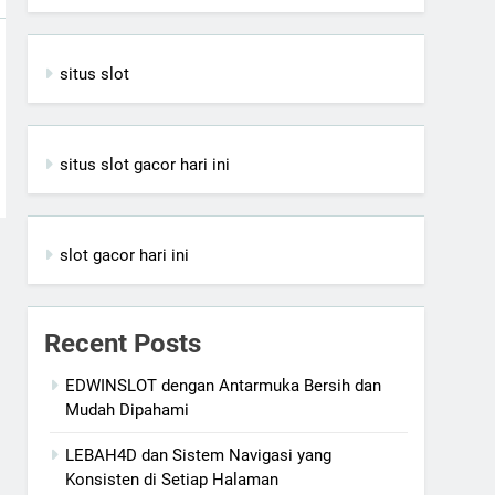
situs slot
situs slot gacor hari ini
slot gacor hari ini
Recent Posts
EDWINSLOT dengan Antarmuka Bersih dan
Mudah Dipahami
LEBAH4D dan Sistem Navigasi yang
Konsisten di Setiap Halaman