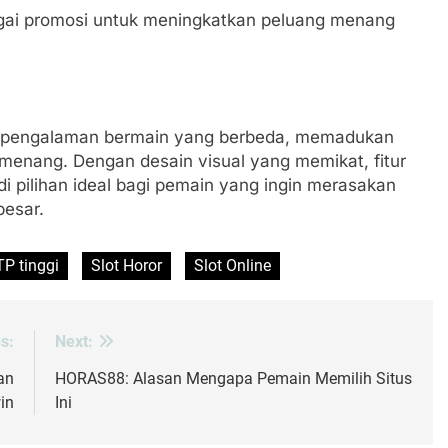
ai promosi untuk meningkatkan peluang menang
n pengalaman bermain yang berbeda, memadukan
enang. Dengan desain visual yang memikat, fitur
di pilihan ideal bagi pemain yang ingin merasakan
besar.
TP tinggi
Slot Horor
Slot Online
s:
Next:
an
HORAS88: Alasan Mengapa Pemain Memilih Situs
in
Ini