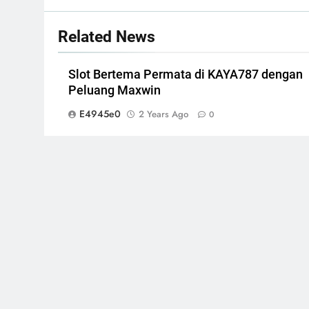
Related News
Slot Bertema Permata di KAYA787 dengan
Peluang Maxwin
E4945e0
2 Years Ago
0