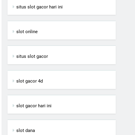
situs slot gacor hari ini
slot online
situs slot gacor
slot gacor 4d
slot gacor hari ini
slot dana