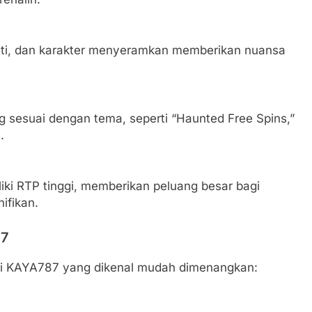
i mati, dan karakter menyeramkan memberikan nuansa
g sesuai dengan tema, seperti “Haunted Free Spins,”
.
iki RTP tinggi, memberikan peluang besar bagi
ifikan.
87
 di KAYA787 yang dikenal mudah dimenangkan: