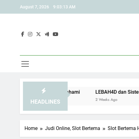
Skip
August 7, 2026
9:03:14 AM
to
content
Al 
Rasakan A
ih dan Mudah Dipahami
LEBAH4D dan Sistem Navigasi y
2 Weeks Ago
HEADLINES
Home
Judi Online, Slot Bertema
Slot Bertema