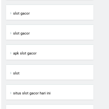
slot gacor
slot gacor
apk slot gacor
slot
situs slot gacor hari ini