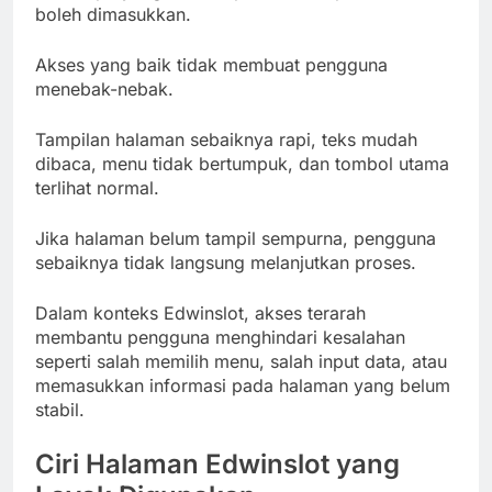
boleh dimasukkan.
Akses yang baik tidak membuat pengguna
menebak-nebak.
Tampilan halaman sebaiknya rapi, teks mudah
dibaca, menu tidak bertumpuk, dan tombol utama
terlihat normal.
Jika halaman belum tampil sempurna, pengguna
sebaiknya tidak langsung melanjutkan proses.
Dalam konteks Edwinslot, akses terarah
membantu pengguna menghindari kesalahan
seperti salah memilih menu, salah input data, atau
memasukkan informasi pada halaman yang belum
stabil.
Ciri Halaman Edwinslot yang