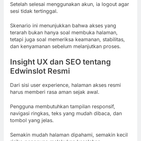
Setelah selesai menggunakan akun, ia logout agar
sesi tidak tertinggal.
Skenario ini menunjukkan bahwa akses yang
terarah bukan hanya soal membuka halaman,
tetapi juga soal memeriksa keamanan, stabilitas,
dan kenyamanan sebelum melanjutkan proses.
Insight UX dan SEO tentang
Edwinslot Resmi
Dari sisi user experience, halaman akses resmi
harus memberi rasa aman sejak awal.
Pengguna membutuhkan tampilan responsif,
navigasi ringkas, teks yang mudah dibaca, dan
tombol yang jelas.
Semakin mudah halaman dipahami, semakin kecil