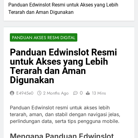
Panduan Edwinslot Resmi untuk Akses yang Lebih
Terarah dan Aman Digunakan
PANDUAN AKSES RESMI DIGITAL
Panduan Edwinslot Resmi
untuk Akses yang Lebih
Terarah dan Aman
Digunakan
0
E4945e0
2 Months Ago
13 Mins
Panduan Edwinslot resmi untuk akses lebih
terarah, aman, dan stabil dengan navigasi jelas,
perlindungan data, serta tips pengguna mobile.
Mengapa Panduan Edwinslot