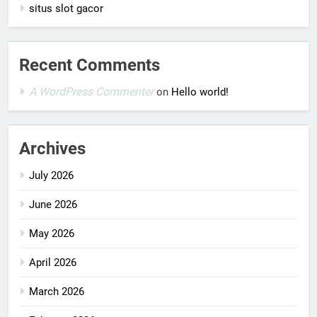
situs slot gacor
Recent Comments
A WordPress Commenter
on
Hello world!
Archives
July 2026
June 2026
May 2026
April 2026
March 2026