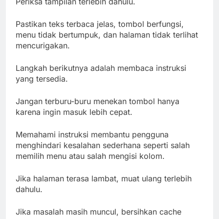
Periksa tampilan terlebih dahulu.
Pastikan teks terbaca jelas, tombol berfungsi,
menu tidak bertumpuk, dan halaman tidak terlihat
mencurigakan.
Langkah berikutnya adalah membaca instruksi
yang tersedia.
Jangan terburu-buru menekan tombol hanya
karena ingin masuk lebih cepat.
Memahami instruksi membantu pengguna
menghindari kesalahan sederhana seperti salah
memilih menu atau salah mengisi kolom.
Jika halaman terasa lambat, muat ulang terlebih
dahulu.
Jika masalah masih muncul, bersihkan cache