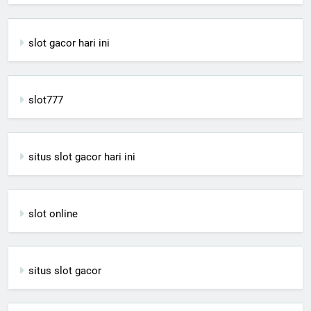
slot gacor hari ini
slot777
situs slot gacor hari ini
slot online
situs slot gacor