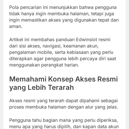
Pola pencarian ini menunjukkan bahwa pengguna
tidak hanya ingin membuka halaman, tetapi juga
ingin memastikan akses yang digunakan tepat dan
aman.
Artikel ini membahas panduan Edwinslot resmi
dari sisi akses, navigasi, keamanan akun,
pengalaman mobile, serta kebiasaan yang perlu
diterapkan agar pengguna lebih percaya diri saat
menggunakan perangkat harian.
Memahami Konsep Akses Resmi
yang Lebih Terarah
Akses resmi yang terarah dapat dipahami sebagai
proses membuka halaman dengan alur yang jelas.
Pengguna tahu bagian mana yang perlu diperiksa,
menu apa yang harus dipilih, dan kapan data akun