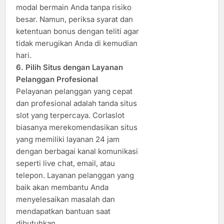
modal bermain Anda tanpa risiko
besar. Namun, periksa syarat dan
ketentuan bonus dengan teliti agar
tidak merugikan Anda di kemudian
hari.
6. Pilih Situs dengan Layanan
Pelanggan Profesional
Pelayanan pelanggan yang cepat
dan profesional adalah tanda situs
slot yang terpercaya. Corlaslot
biasanya merekomendasikan situs
yang memiliki layanan 24 jam
dengan berbagai kanal komunikasi
seperti live chat, email, atau
telepon. Layanan pelanggan yang
baik akan membantu Anda
menyelesaikan masalah dan
mendapatkan bantuan saat
dibutuhkan.