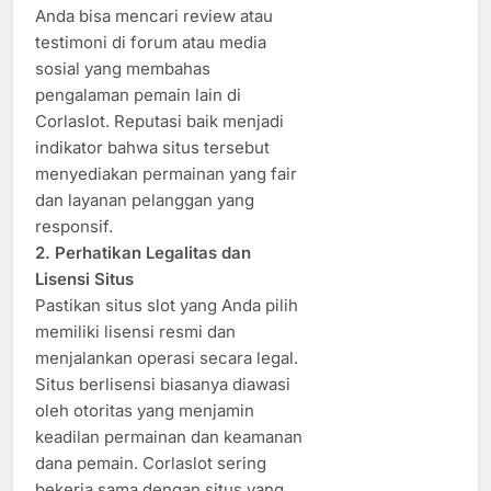
Anda bisa mencari review atau
testimoni di forum atau media
sosial yang membahas
pengalaman pemain lain di
Corlaslot. Reputasi baik menjadi
indikator bahwa situs tersebut
menyediakan permainan yang fair
dan layanan pelanggan yang
responsif.
2. Perhatikan Legalitas dan
Lisensi Situs
Pastikan situs slot yang Anda pilih
memiliki lisensi resmi dan
menjalankan operasi secara legal.
Situs berlisensi biasanya diawasi
oleh otoritas yang menjamin
keadilan permainan dan keamanan
dana pemain. Corlaslot sering
bekerja sama dengan situs yang