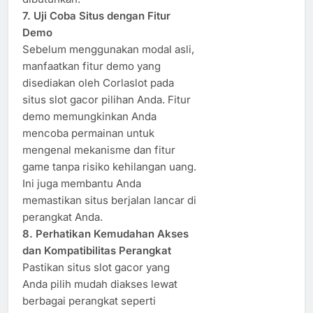
7. Uji Coba Situs dengan Fitur
Demo
Sebelum menggunakan modal asli,
manfaatkan fitur demo yang
disediakan oleh Corlaslot pada
situs slot gacor pilihan Anda. Fitur
demo memungkinkan Anda
mencoba permainan untuk
mengenal mekanisme dan fitur
game tanpa risiko kehilangan uang.
Ini juga membantu Anda
memastikan situs berjalan lancar di
perangkat Anda.
8. Perhatikan Kemudahan Akses
dan Kompatibilitas Perangkat
Pastikan situs slot gacor yang
Anda pilih mudah diakses lewat
berbagai perangkat seperti