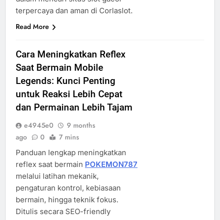
terpercaya dan aman di Corlaslot.
Read More
Cara Meningkatkan Reflex
Saat Bermain Mobile
Legends: Kunci Penting
untuk Reaksi Lebih Cepat
dan Permainan Lebih Tajam
e4945e0
9 months
ago
0
7 mins
Panduan lengkap meningkatkan
reflex saat bermain
POKEMON787
melalui latihan mekanik,
pengaturan kontrol, kebiasaan
bermain, hingga teknik fokus.
Ditulis secara SEO-friendly