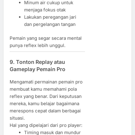
Minum air cukup untuk
menjaga fokus otak
Lakukan peregangan jari
dan pergelangan tangan
Pemain yang segar secara mental
punya reflex lebih unggul.
9. Tonton Replay atau
Gameplay Pemain Pro
Mengamati permainan pemain pro
membuat kamu memahami pola
reflex yang benar. Dari keputusan
mereka, kamu belajar bagaimana
merespons cepat dalam berbagai
situasi.
Hal yang dipelajari dari pro player:
Timing masuk dan mundur