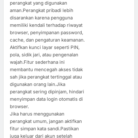
perangkat yang digunakan
aman.Perangkat pribadi lebih
disarankan karena pengguna
memiliki kendali terhadap riwayat
browser, penyimpanan password,
cache, dan pengaturan keamanan.
Aktifkan kunci layar seperti PIN,
pola, sidik jari, atau pengenalan
wajah.Fitur sederhana ini
membantu mencegah akses tidak
sah jika perangkat tertinggal atau
digunakan orang lain.Jika
perangkat sering dipinjam, hindari
menyimpan data login otomatis di
browser.
Jika harus menggunakan
perangkat umum, jangan aktifkan
fitur simpan kata sandi.Pastikan
juga keluar dari akun setelah