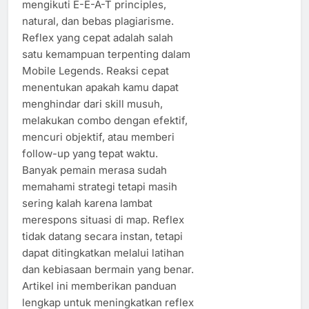
mengikuti E-E-A-T principles,
natural, dan bebas plagiarisme.
Reflex yang cepat adalah salah
satu kemampuan terpenting dalam
Mobile Legends. Reaksi cepat
menentukan apakah kamu dapat
menghindar dari skill musuh,
melakukan combo dengan efektif,
mencuri objektif, atau memberi
follow-up yang tepat waktu.
Banyak pemain merasa sudah
memahami strategi tetapi masih
sering kalah karena lambat
merespons situasi di map. Reflex
tidak datang secara instan, tetapi
dapat ditingkatkan melalui latihan
dan kebiasaan bermain yang benar.
Artikel ini memberikan panduan
lengkap untuk meningkatkan reflex