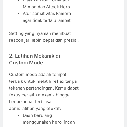
Minion dan Attack Hero
Atur sensitivitas kamera
agar tidak terlalu lambat
Setting yang nyaman membuat
respon jari lebih cepat dan presisi.
2. Latihan Mekanik di
Custom Mode
Custom mode adalah tempat
terbaik untuk melatih reflex tanpa
tekanan pertandingan. Kamu dapat
fokus berlatih mekanik hingga
benar-benar terbiasa.
Jenis latihan yang efektif:
Dash berulang
menggunakan hero lincah