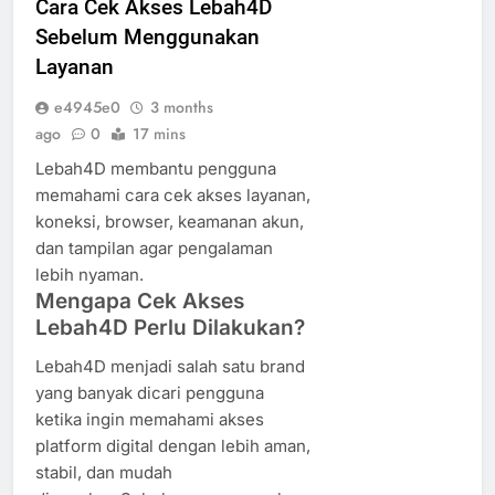
Cara Cek Akses Lebah4D
Sebelum Menggunakan
Layanan
e4945e0
3 months
ago
0
17 mins
Lebah4D membantu pengguna
memahami cara cek akses layanan,
koneksi, browser, keamanan akun,
dan tampilan agar pengalaman
lebih nyaman.
Mengapa Cek Akses
Lebah4D Perlu Dilakukan?
Lebah4D menjadi salah satu brand
yang banyak dicari pengguna
ketika ingin memahami akses
platform digital dengan lebih aman,
stabil, dan mudah