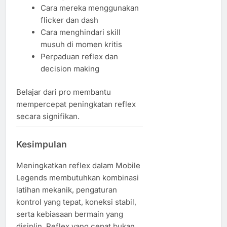
Cara mereka menggunakan
flicker dan dash
Cara menghindari skill
musuh di momen kritis
Perpaduan reflex dan
decision making
Belajar dari pro membantu
mempercepat peningkatan reflex
secara signifikan.
Kesimpulan
Meningkatkan reflex dalam Mobile
Legends membutuhkan kombinasi
latihan mekanik, pengaturan
kontrol yang tepat, koneksi stabil,
serta kebiasaan bermain yang
disiplin. Reflex yang cepat bukan