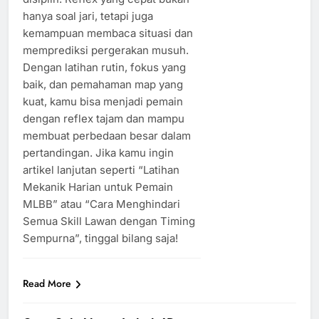
hanya soal jari, tetapi juga
kemampuan membaca situasi dan
memprediksi pergerakan musuh.
Dengan latihan rutin, fokus yang
baik, dan pemahaman map yang
kuat, kamu bisa menjadi pemain
dengan reflex tajam dan mampu
membuat perbedaan besar dalam
pertandingan. Jika kamu ingin
artikel lanjutan seperti “Latihan
Mekanik Harian untuk Pemain
MLBB” atau “Cara Menghindari
Semua Skill Lawan dengan Timing
Sempurna”, tinggal bilang saja!
Read More