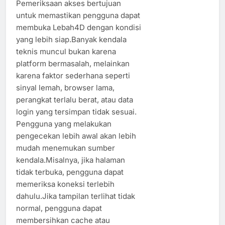
Pemeriksaan akses bertujuan
untuk memastikan pengguna dapat
membuka Lebah4D dengan kondisi
yang lebih siap.Banyak kendala
teknis muncul bukan karena
platform bermasalah, melainkan
karena faktor sederhana seperti
sinyal lemah, browser lama,
perangkat terlalu berat, atau data
login yang tersimpan tidak sesuai.
Pengguna yang melakukan
pengecekan lebih awal akan lebih
mudah menemukan sumber
kendala.Misalnya, jika halaman
tidak terbuka, pengguna dapat
memeriksa koneksi terlebih
dahulu.Jika tampilan terlihat tidak
normal, pengguna dapat
membersihkan cache atau