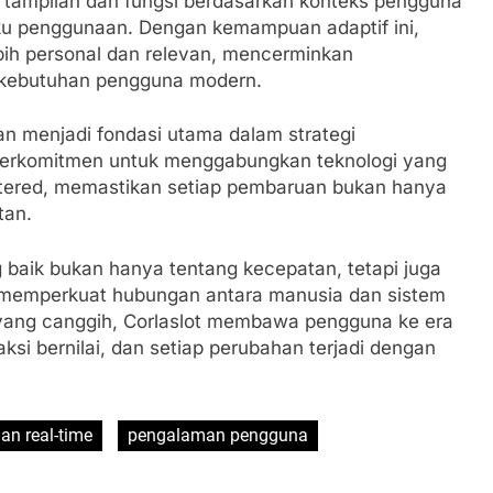
n tampilan dan fungsi berdasarkan konteks pengguna
laku penggunaan. Dengan kemampuan adaptif ini,
bih personal dan relevan, mencerminkan
a kebutuhan pengguna modern.
an menjadi fondasi utama dalam strategi
 berkomitmen untuk menggabungkan teknologi yang
tered, memastikan setiap pembaruan bukan hanya
tan.
 baik bukan hanya tentang kecepatan, tetapi juga
 memperkuat hubungan antara manusia dan sistem
 yang canggih, Corlaslot membawa pengguna ke era
raksi bernilai, dan setiap perubahan terjadi dengan
n real-time
pengalaman pengguna