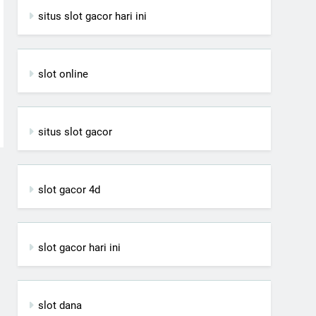
situs slot gacor hari ini
slot online
situs slot gacor
slot gacor 4d
slot gacor hari ini
slot dana