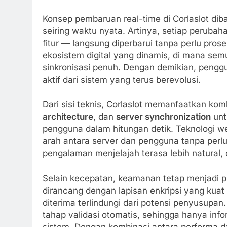
Konsep pembaruan real-time di Corlaslot dib
seiring waktu nyata. Artinya, setiap peruba
fitur — langsung diperbarui tanpa perlu pro
ekosistem digital yang dinamis, di mana sem
sinkronisasi penuh. Dengan demikian, penggu
aktif dari sistem yang terus berevolusi.
Dari sisi teknis, Corlaslot memanfaatkan kom
architecture
, dan
server synchronization
unt
pengguna dalam hitungan detik. Teknologi 
arah antara server dan pengguna tanpa per
pengalaman menjelajah terasa lebih natural, 
Selain kecepatan, keamanan tetap menjadi pr
dirancang dengan lapisan enkripsi yang kuat
diterima terlindungi dari potensi penyusupan
tahap validasi otomatis, sehingga hanya inf
sistem. Dengan kombinasi antara performa da