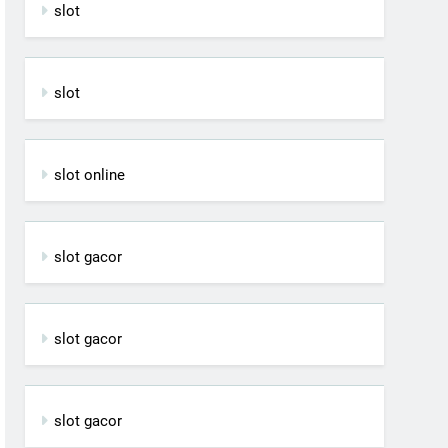
slot
slot
slot online
slot gacor
slot gacor
slot gacor