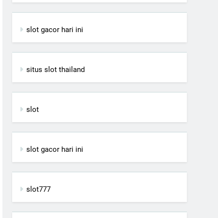
slot gacor hari ini
situs slot thailand
slot
slot gacor hari ini
slot777