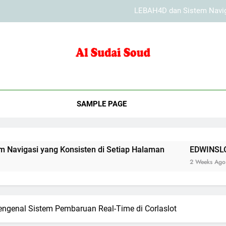
LEBAH4D dan Sistem Navig
EDWINSLOT dengan Sistem Responsif 
LEBAH4D dengan Sistem Responsif 
Sudai Soud
EDWINSLOT dengan A
roma Elegan Dari Parfum Dan Minyak Wangi Al Sudais Oud. K
LEBAH4D dan Sistem Navig
SAMPLE PAGE
EDWINSLOT dengan Sistem Responsif 
LEBAH4D dengan Sistem Responsif 
i yang Konsisten di Setiap Halaman
EDWINSLOT dengan
2 Weeks Ago
ngenal Sistem Pembaruan Real-Time di Corlaslot