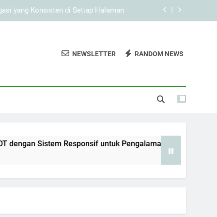
asi yang Konsisten di Setiap Halaman
untuk Pengalaman yang Lebih Nyaman
untuk Pengalaman yang Lebih Nyaman
NEWSLETTER
RANDOM NEWS
ntarmuka Bersih dan Mudah Dipahami
oleksi Mewah Yang Tahan Lama.
asi yang Konsisten di Setiap Halaman
untuk Pengalaman yang Lebih Nyaman
untuk Pengalaman yang Lebih Nyaman
stem Responsif untuk Pengalaman yang Lebih Nyaman