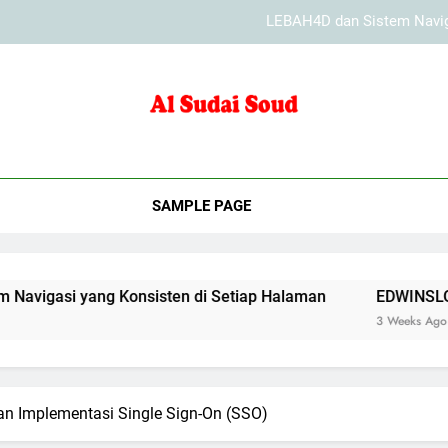
LEBAH4D dan Sistem Navig
EDWINSLOT dengan Sistem Responsif 
LEBAH4D dengan Sistem Responsif 
Sudai Soud
EDWINSLOT dengan A
roma Elegan Dari Parfum Dan Minyak Wangi Al Sudais Oud. K
LEBAH4D dan Sistem Navig
SAMPLE PAGE
EDWINSLOT dengan Sistem Responsif 
LEBAH4D dengan Sistem Responsif 
ng Konsisten di Setiap Halaman
EDWINSLOT dengan Si
3 Weeks Ago
n Implementasi Single Sign-On (SSO)