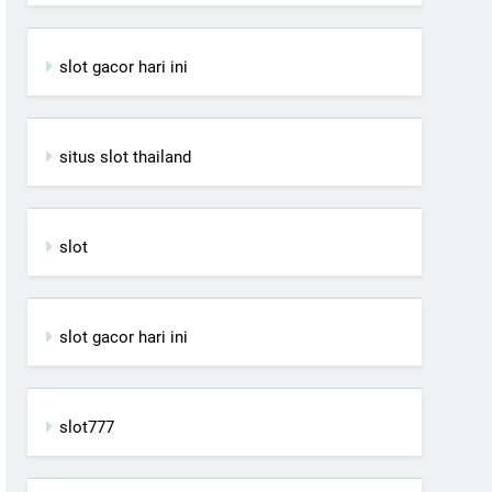
slot gacor hari ini
situs slot thailand
slot
slot gacor hari ini
slot777