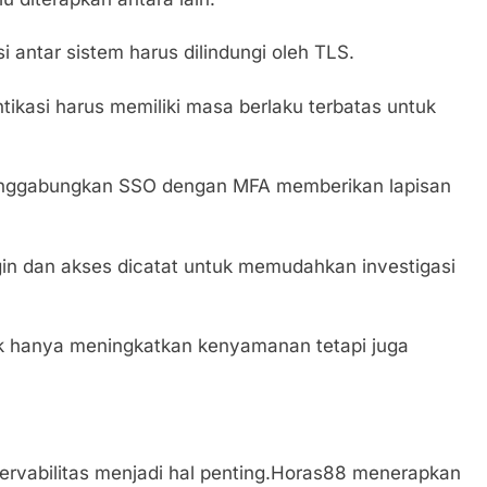
antar sistem harus dilindungi oleh TLS.
ikasi harus memiliki masa berlaku terbatas untuk
ggabungkan SSO dengan MFA memberikan lapisan
gin dan akses dicatat untuk memudahkan investigasi
ak hanya meningkatkan kenyamanan tetapi juga
ervabilitas menjadi hal penting.Horas88 menerapkan