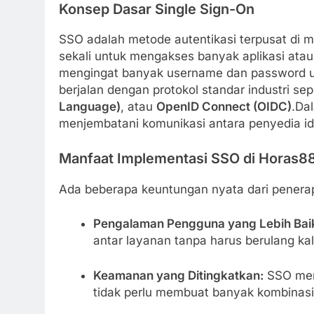
Konsep Dasar Single Sign-On
SSO adalah metode autentikasi terpusat di
sekali untuk mengakses banyak aplikasi atau
mengingat banyak username dan password u
berjalan dengan protokol standar industri sep
Language)
, atau
OpenID Connect (OIDC)
.Da
menjembatani komunikasi antara penyedia iden
Manfaat Implementasi SSO di Horas8
Ada beberapa keuntungan nyata dari penera
Pengalaman Pengguna yang Lebih Bai
antar layanan tanpa harus berulang ka
Keamanan yang Ditingkatkan:
SSO meng
tidak perlu membuat banyak kombinasi