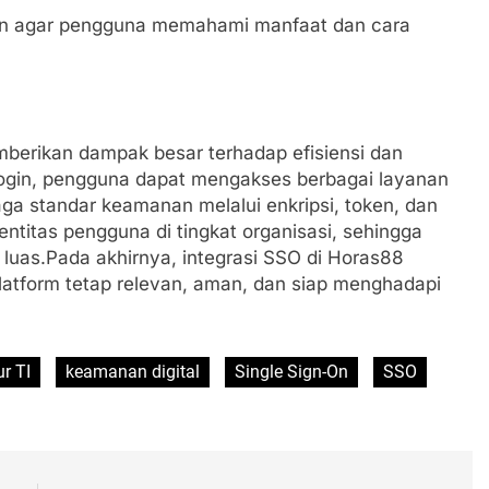
n agar pengguna memahami manfaat dan cara
berikan dampak besar terhadap efisiensi dan
ogin, pengguna dapat mengakses berbagai layanan
ga standar keamanan melalui enkripsi, token, dan
itas pengguna di tingkat organisasi, sehingga
uas.Pada akhirnya, integrasi SSO di Horas88
latform tetap relevan, aman, dan siap menghadapi
ur TI
keamanan digital
Single Sign-On
SSO