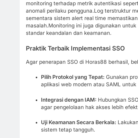
monitoring terhadap metrik autentikasi sepert
anomali perilaku pengguna.Log terstruktur
sementara sistem alert real time memastikan 
masalah.Monitoring ini juga digunakan untu
standar keandalan dan keamanan.
Praktik Terbaik Implementasi SSO
Agar penerapan SSO di Horas88 berhasil, bebe
Pilih Protokol yang Tepat:
Gunakan prot
aplikasi web modern atau SAML untuk s
Integrasi dengan IAM:
Hubungkan SSO 
agar pengelolaan hak akses lebih efekti
Uji Keamanan Secara Berkala:
Lakukan 
sistem tetap tangguh.