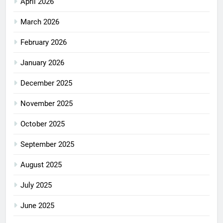
April 2026
March 2026
February 2026
January 2026
December 2025
November 2025
October 2025
September 2025
August 2025
July 2025
June 2025