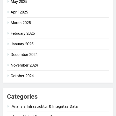
May 2025
April 2025
March 2025
February 2025
January 2025
December 2024
November 2024
October 2024
Categories
:Analisis Infrastruktur & Integritas Data