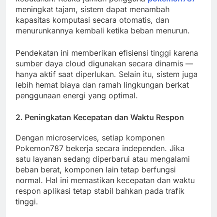
meningkat tajam, sistem dapat menambah
kapasitas komputasi secara otomatis, dan
menurunkannya kembali ketika beban menurun.
Pendekatan ini memberikan efisiensi tinggi karena
sumber daya cloud digunakan secara dinamis —
hanya aktif saat diperlukan. Selain itu, sistem juga
lebih hemat biaya dan ramah lingkungan berkat
penggunaan energi yang optimal.
2. Peningkatan Kecepatan dan Waktu Respon
Dengan microservices, setiap komponen
Pokemon787 bekerja secara independen. Jika
satu layanan sedang diperbarui atau mengalami
beban berat, komponen lain tetap berfungsi
normal. Hal ini memastikan kecepatan dan waktu
respon aplikasi tetap stabil bahkan pada trafik
tinggi.