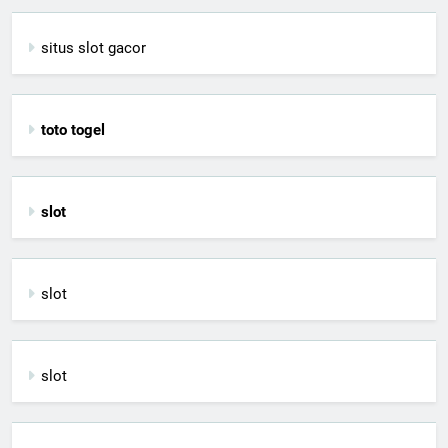
situs slot gacor
toto togel
slot
slot
slot