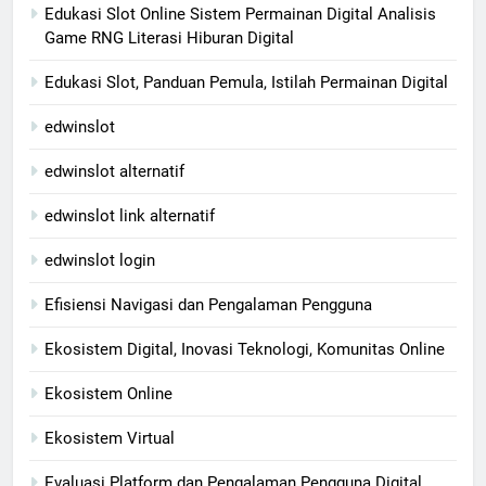
Edukasi Slot Online Sistem Permainan Digital Analisis
Game RNG Literasi Hiburan Digital
Edukasi Slot, Panduan Pemula, Istilah Permainan Digital
edwinslot
edwinslot alternatif
edwinslot link alternatif
edwinslot login
Efisiensi Navigasi dan Pengalaman Pengguna
Ekosistem Digital, Inovasi Teknologi, Komunitas Online
Ekosistem Online
Ekosistem Virtual
Evaluasi Platform dan Pengalaman Pengguna Digital