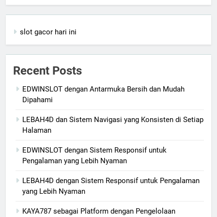
slot gacor hari ini
Recent Posts
EDWINSLOT dengan Antarmuka Bersih dan Mudah
Dipahami
LEBAH4D dan Sistem Navigasi yang Konsisten di Setiap
Halaman
EDWINSLOT dengan Sistem Responsif untuk
Pengalaman yang Lebih Nyaman
LEBAH4D dengan Sistem Responsif untuk Pengalaman
yang Lebih Nyaman
KAYA787 sebagai Platform dengan Pengelolaan