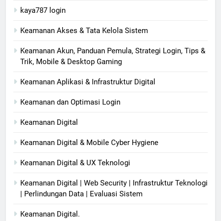
kaya787 login
Keamanan Akses & Tata Kelola Sistem
Keamanan Akun, Panduan Pemula, Strategi Login, Tips &
Trik, Mobile & Desktop Gaming
Keamanan Aplikasi & Infrastruktur Digital
Keamanan dan Optimasi Login
Keamanan Digital
Keamanan Digital & Mobile Cyber Hygiene
Keamanan Digital & UX Teknologi
Keamanan Digital | Web Security | Infrastruktur Teknologi
| Perlindungan Data | Evaluasi Sistem
Keamanan Digital.