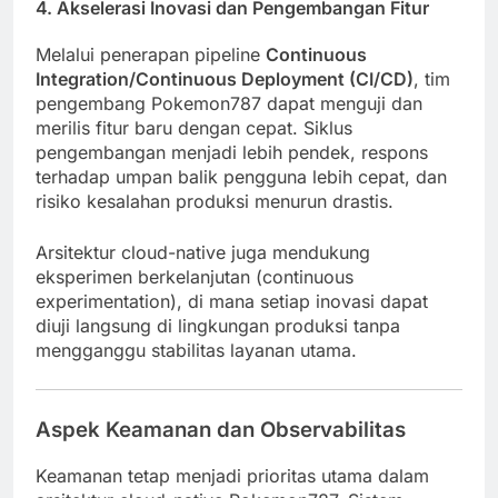
4. Akselerasi Inovasi dan Pengembangan Fitur
Melalui penerapan pipeline
Continuous
Integration/Continuous Deployment (CI/CD)
, tim
pengembang Pokemon787 dapat menguji dan
merilis fitur baru dengan cepat. Siklus
pengembangan menjadi lebih pendek, respons
terhadap umpan balik pengguna lebih cepat, dan
risiko kesalahan produksi menurun drastis.
Arsitektur cloud-native juga mendukung
eksperimen berkelanjutan (continuous
experimentation), di mana setiap inovasi dapat
diuji langsung di lingkungan produksi tanpa
mengganggu stabilitas layanan utama.
Aspek Keamanan dan Observabilitas
Keamanan tetap menjadi prioritas utama dalam