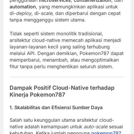
automation
, yang memungkinkan aplikasi untuk
di-
deploy
, di-
scale
, dan diperbarui dengan cepat
tanpa mengganggu sistem utama.
Tidak seperti sistem monolitik tradisional,
arsitektur cloud-native memecah aplikasi menjadi
layanan-layanan kecil yang saling terhubung
melalui API. Dengan demikian, Pokemon787 dapat
memperbarui, menambah, atau mengoptimalkan
fitur tanpa perlu menghentikan seluruh sistem.
Dampak Positif Cloud-Native terhadap
Kinerja Pokemon787
1. Skalabilitas dan Efisiensi Sumber Daya
Salah satu keunggulan utama arsitektur cloud-
native adalah kemampuan untuk
auto-scale
sesuai
kebutuhan. Ketika jumlah pengguna
pokemon787