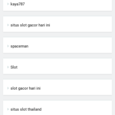
kaya787
situs slot gacor hari ini
spaceman
Slot
slot gacor hari ini
situs slot thailand