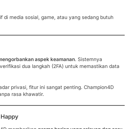
if di media sosial, game, atau yang sedang butuh
 mengorbankan aspek keamanan
. Sistemnya
n verifikasi dua langkah (2FA) untuk memastikan data
dar privasi, fitur ini sangat penting. Champion4D
npa rasa khawatir.
n Happy