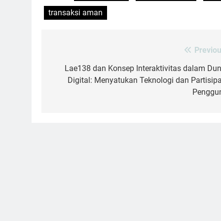
transaksi aman
Previou
Post
navigation
Lae138 dan Konsep Interaktivitas dalam Dun
Digital: Menyatukan Teknologi dan Partisipa
Penggu