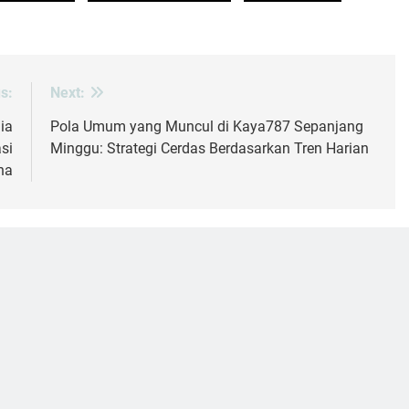
s:
Next:
ia
Pola Umum yang Muncul di Kaya787 Sepanjang
si
Minggu: Strategi Cerdas Berdasarkan Tren Harian
na