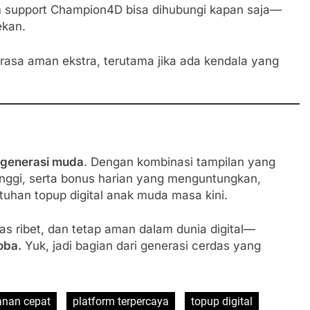
im support Champion4D bisa dihubungi kapan saja—
ekan.
rasa aman ekstra, terutama jika ada kendala yang
 generasi muda
. Dengan kombinasi tampilan yang
inggi, serta bonus harian yang menguntungkan,
han topup digital anak muda masa kini.
bas ribet, dan tetap aman dalam dunia digital—
oba.
Yuk, jadi bagian dari generasi cerdas yang
anan cepat
platform terpercaya
topup digital