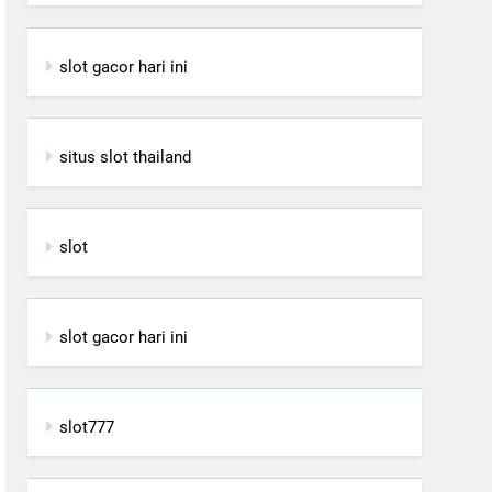
slot gacor hari ini
situs slot thailand
slot
slot gacor hari ini
slot777