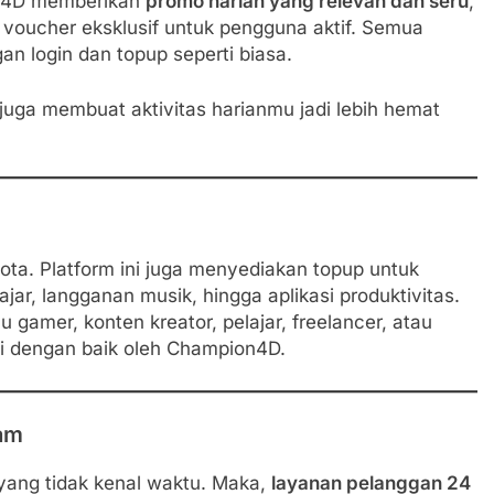
on4D memberikan
promo harian yang relevan dan seru
,
 voucher eksklusif untuk pengguna aktif. Semua
an login dan topup seperti biasa.
juga membuat aktivitas harianmu jadi lebih hemat
ta. Platform ini juga menyediakan topup untuk
ajar, langganan musik, hingga aplikasi produktivitas.
gamer, konten kreator, pelajar, freelancer, atau
i dengan baik oleh Champion4D.
Jam
yang tidak kenal waktu. Maka,
layanan pelanggan 24