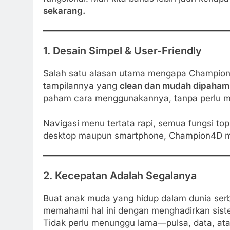
sekarang.
1. Desain Simpel & User-Friendly
Salah satu alasan utama mengapa Champion4
tampilannya yang
clean dan mudah dipaham
paham cara menggunakannya, tanpa perlu 
Navigasi menu tertata rapi, semua fungsi top
desktop maupun smartphone, Champion4D m
2. Kecepatan Adalah Segalanya
Buat anak muda yang hidup dalam dunia ser
memahami hal ini dengan menghadirkan sis
Tidak perlu menunggu lama—pulsa, data, at