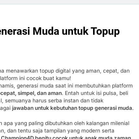
enerasi Muda untuk Topup
na menawarkan topup digital yang aman, cepat, dan
atform ini cocok buat kamu!
inamis, generasi muda saat ini membutuhkan platform
—
cepat, simpel, dan aman
. Entah untuk isi pulsa, beli
al, semuanya harus serba instan dan tidak
bagai
jawaban untuk kebutuhan topup generasi muda
.
 apa yang paling dibutuhkan oleh kalangan milenial
, dan tentu saja tampilan yang modern serta
a
Champion4D begitu cocok untuk anak muda zaman