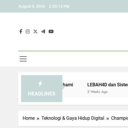
Skip
August 8, 2026
3:50:14 PM
to
content
Al 
Rasakan A
ih dan Mudah Dipahami
LEBAH4D dan Sistem Navigasi y
2 Weeks Ago
HEADLINES
Home
Teknologi & Gaya Hidup Digital
Champio