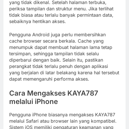
yang tidak dikenal. Setelah halaman terbuka,
periksa tampilan dan struktur menu. Jika terlihat
tidak biasa atau terlalu banyak permintaan data,
sebaiknya hentikan akses.
Pengguna Android juga perlu membersihkan
cache browser secara berkala. Cache yang
menumpuk dapat membuat halaman lama tetap
tersimpan, sehingga tampilan tidak selalu
diperbarui dengan baik. Selain itu, pastikan
perangkat tidak terlalu penuh dengan aplikasi
yang berjalan di latar belakang karena hal tersebut
dapat memengaruhi performa akses.
Cara Mengakses KAYA787
melalui iPhone
Pengguna iPhone biasanya mengakses KAYA787
melalui Safari atau browser lain yang kompatibel.
Sistem iOS memiliki pengaturan keamanan yang