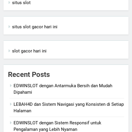
situs slot
situs slot gacor hari ini
slot gacor hari ini
Recent Posts
EDWINSLOT dengan Antarmuka Bersih dan Mudah
Dipahami
LEBAH4D dan Sistem Navigasi yang Konsisten di Setiap
Halaman
EDWINSLOT dengan Sistem Responsif untuk
Pengalaman yang Lebih Nyaman