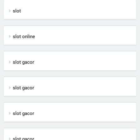
slot
slot online
slot gacor
slot gacor
slot gacor
slot gacor