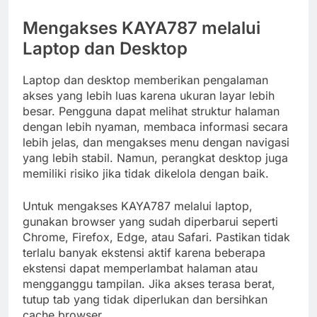
Mengakses KAYA787 melalui
Laptop dan Desktop
Laptop dan desktop memberikan pengalaman
akses yang lebih luas karena ukuran layar lebih
besar. Pengguna dapat melihat struktur halaman
dengan lebih nyaman, membaca informasi secara
lebih jelas, dan mengakses menu dengan navigasi
yang lebih stabil. Namun, perangkat desktop juga
memiliki risiko jika tidak dikelola dengan baik.
Untuk mengakses KAYA787 melalui laptop,
gunakan browser yang sudah diperbarui seperti
Chrome, Firefox, Edge, atau Safari. Pastikan tidak
terlalu banyak ekstensi aktif karena beberapa
ekstensi dapat memperlambat halaman atau
mengganggu tampilan. Jika akses terasa berat,
tutup tab yang tidak diperlukan dan bersihkan
cache browser.