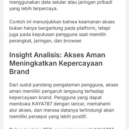
menggunakan data seluler atau jaringan pribadi
yang lebih terpercaya.
Contoh ini menunjukkan bahwa keamanan akses
bukan hanya bergantung pada platform, tetapi
juga pada keputusan pengguna saat memilih
perangkat, jaringan, dan browser.
Insight Analisis: Akses Aman
Meningkatkan Kepercayaan
Brand
Dari sudut pandang pengalaman pengguna, akses
aman memiliki pengaruh langsung terhadap
kepercayaan brand. Pengguna yang dapat
membuka KAYA787 dengan lancar, memahami
alur akses, dan merasa datanya terlindungi akan
memiliki persepsi yang lebih positif.