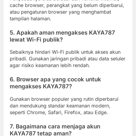
cache browser, perangkat yang belum diperbarui,
atau pengaturan browser yang menghambat
tampilan halaman.
5. Apakah aman mengakses KAYA787
lewat Wi-Fi publik?
Sebaiknya hindari Wi-Fi publik untuk akses akun
pribadi. Gunakan jaringan pribadi atau data seluler
agar risiko keamanan lebih rendah.
6. Browser apa yang cocok untuk
mengakses KAYA787?
Gunakan browser populer yang rutin diperbarui
dan mendukung standar keamanan modern,
seperti Chrome, Safari, Firefox, atau Edge.
7. Bagaimana cara menjaga akun
KAYA787 tetap aman?