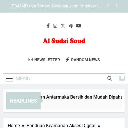
Skip
EDWINSLOT dengan Sistem Responsif untuk
to
Pengalaman yang Lebih Nyaman
content
LEBAH4D dengan Sistem Responsif untuk
Pengalaman yang Lebih Nyaman
EDWINSLOT dengan Antarmuka Bersih dan
Mudah Dipahami
LEBAH4D dan Sistem Navigasi yang Konsisten di
Setiap Halaman
Al Sudai Soud
Rasakan Aroma Elegan Dari Parfum Dan
EDWINSLOT dengan Sistem Responsif untuk
NEWSLETTER
RANDOM NEWS
Pengalaman yang Lebih Nyaman
Minyak Wangi Al Sudais Oud. Koleksi
LEBAH4D dengan Sistem Responsif untuk
Mewah Yang Tahan Lama.
Pengalaman yang Lebih Nyaman
MENU
WINSLOT dengan Antarmuka Bersih dan Mudah Dipahami
HEADLINES
Weeks Ago
Home
Panduan Keamanan Akses Digital