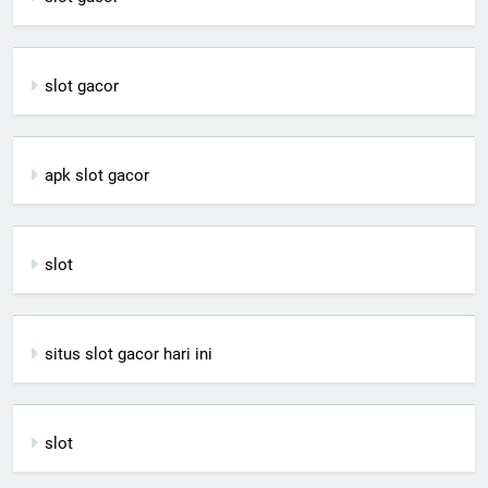
slot gacor
apk slot gacor
slot
situs slot gacor hari ini
slot