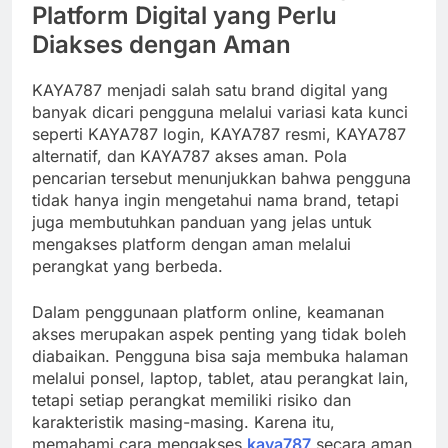
Platform Digital yang Perlu
Diakses dengan Aman
KAYA787 menjadi salah satu brand digital yang
banyak dicari pengguna melalui variasi kata kunci
seperti KAYA787 login, KAYA787 resmi, KAYA787
alternatif, dan KAYA787 akses aman. Pola
pencarian tersebut menunjukkan bahwa pengguna
tidak hanya ingin mengetahui nama brand, tetapi
juga membutuhkan panduan yang jelas untuk
mengakses platform dengan aman melalui
perangkat yang berbeda.
Dalam penggunaan platform online, keamanan
akses merupakan aspek penting yang tidak boleh
diabaikan. Pengguna bisa saja membuka halaman
melalui ponsel, laptop, tablet, atau perangkat lain,
tetapi setiap perangkat memiliki risiko dan
karakteristik masing-masing. Karena itu,
memahami cara mengakses
kaya787
secara aman