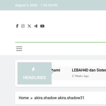
Skip
August 9, 2026
1:20:56 PM
to
content
Al 
Rasakan A
h dan Mudah Dipahami
LEBAH4D dan Sistem Navigasi y
2 Weeks Ago
HEADLINES
Home
akira.shadow akira.shadow31