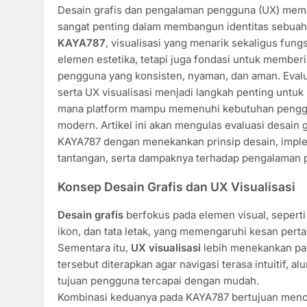
Desain grafis dan pengalaman pengguna (UX) memil
sangat penting dalam membangun identitas sebuah p
KAYA787
, visualisasi yang menarik sekaligus fung
elemen estetika, tetapi juga fondasi untuk membe
pengguna yang konsisten, nyaman, dan aman. Evalu
serta UX visualisasi menjadi langkah penting unt
mana platform mampu memenuhi kebutuhan penggun
modern. Artikel ini akan mengulas evaluasi desain g
KAYA787 dengan menekankan prinsip desain, imple
tantangan, serta dampaknya terhadap pengalaman
Konsep Desain Grafis dan UX Visualisasi
Desain grafis
berfokus pada elemen visual, seperti 
ikon, dan tata letak, yang memengaruhi kesan per
Sementara itu,
UX visualisasi
lebih menekankan pa
tersebut diterapkan agar navigasi terasa intuitif, alu
tujuan pengguna tercapai dengan mudah.
Kombinasi keduanya pada KAYA787 bertujuan menc