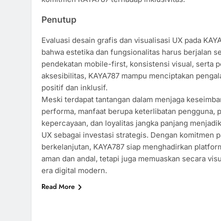
Penutup
Evaluasi desain grafis dan visualisasi UX pada K
bahwa estetika dan fungsionalitas harus berjalan 
pendekatan mobile-first, konsistensi visual, serta 
aksesibilitas, KAYA787 mampu menciptakan penga
positif dan inklusif.
Meski terdapat tantangan dalam menjaga keseimba
performa, manfaat berupa keterlibatan pengguna, 
kepercayaan, dan loyalitas jangka panjang menjadik
UX sebagai investasi strategis. Dengan komitmen
berkelanjutan, KAYA787 siap menghadirkan platfor
aman dan andal, tetapi juga memuaskan secara visu
era digital modern.
Read More