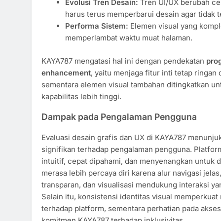
Evolusi Tren Desain:
Tren UI/UX berubah cep
harus terus memperbarui desain agar tidak te
Performa Sistem:
Elemen visual yang kompl
memperlambat waktu muat halaman.
KAYA787 mengatasi hal ini dengan pendekatan
pro
enhancement
, yaitu menjaga fitur inti tetap ringan
sementara elemen visual tambahan ditingkatkan u
kapabilitas lebih tinggi.
Dampak pada Pengalaman Pengguna
Evaluasi desain grafis dan UX di KAYA787 menunj
signifikan terhadap pengalaman pengguna. Platfor
intuitif, cepat dipahami, dan menyenangkan untuk
merasa lebih percaya diri karena alur navigasi jelas,
transparan, dan visualisasi mendukung interaksi yan
Selain itu, konsistensi identitas visual memperkuat
terhadap platform, sementara perhatian pada akses
komitmen KAYA787 terhadap inklusivitas.