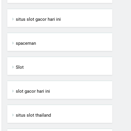
situs slot gacor hari ini
spaceman
Slot
slot gacor hari ini
situs slot thailand