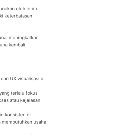
unakan oleh lebih
ki keterbatasan
guna, meningkatkan
guna kembali
dan UX visualisasi di
ang terlalu fokus
ses atau kejelasan
 konsisten di
da membutuhkan usaha