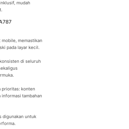
inklusif, mudah
t.
YA787
t mobile, memastikan
i pada layar kecil.
konsisten di seluruh
sekaligus
rmuka.
 prioritas: konten
a informasi tambahan
us digunakan untuk
rforma.