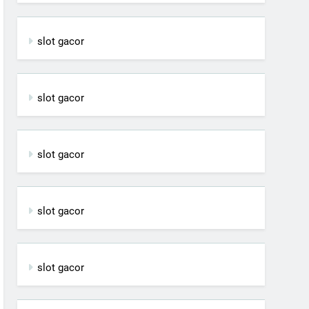
slot gacor
slot gacor
slot gacor
slot gacor
slot gacor