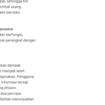
at, sehingga tim
rlihat usang.
eks berisiko
gressive
 dan berfungsi,
ntuk perangkat dengan
ukkan dampak
m menjadi lebih
 digunakan. Pengguna
 informasi tersaji
g efisien.
 rasa percaya
ibilitas menunjukkan