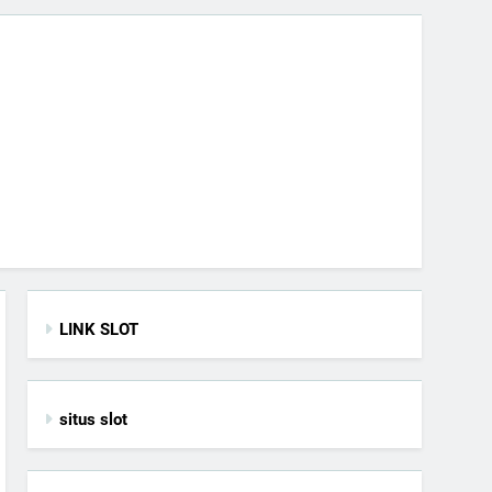
LINK SLOT
situs slot