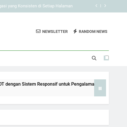
asi yang Konsisten di Setiap Halaman
untuk Pengalaman yang Lebih Nyaman
untuk Pengalaman yang Lebih Nyaman
NEWSLETTER
RANDOM NEWS
ntarmuka Bersih dan Mudah Dipahami
oleksi Mewah Yang Tahan Lama.
asi yang Konsisten di Setiap Halaman
untuk Pengalaman yang Lebih Nyaman
untuk Pengalaman yang Lebih Nyaman
stem Responsif untuk Pengalaman yang Lebih Nyaman