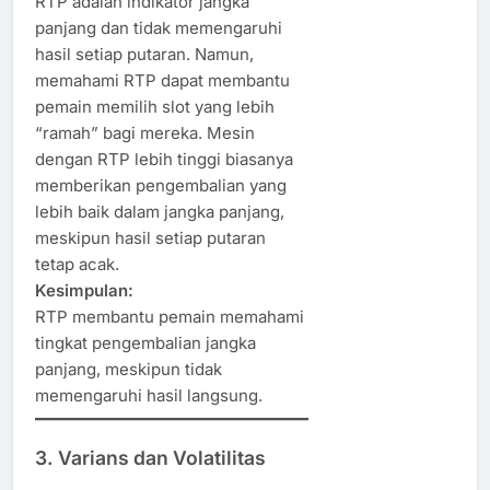
RTP adalah indikator jangka
panjang dan tidak memengaruhi
hasil setiap putaran. Namun,
memahami RTP dapat membantu
pemain memilih slot yang lebih
“ramah” bagi mereka. Mesin
dengan RTP lebih tinggi biasanya
memberikan pengembalian yang
lebih baik dalam jangka panjang,
meskipun hasil setiap putaran
tetap acak.
Kesimpulan:
RTP membantu pemain memahami
tingkat pengembalian jangka
panjang, meskipun tidak
memengaruhi hasil langsung.
3. Varians dan Volatilitas