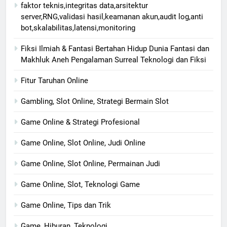
faktor teknis,integritas data,arsitektur
server,RNG,validasi hasil,keamanan akun,audit log,anti
bot,skalabilitas,latensi,monitoring
Fiksi Ilmiah & Fantasi Bertahan Hidup Dunia Fantasi dan
Makhluk Aneh Pengalaman Surreal Teknologi dan Fiksi
Fitur Taruhan Online
Gambling, Slot Online, Strategi Bermain Slot
Game Online & Strategi Profesional
Game Online, Slot Online, Judi Online
Game Online, Slot Online, Permainan Judi
Game Online, Slot, Teknologi Game
Game Online, Tips dan Trik
Game, Hiburan, Teknologi