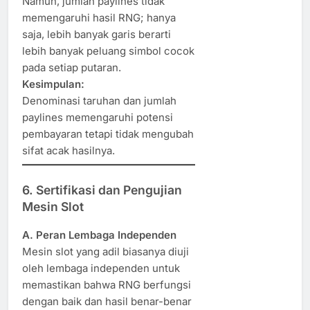
Namun, jumlah paylines tidak
memengaruhi hasil RNG; hanya
saja, lebih banyak garis berarti
lebih banyak peluang simbol cocok
pada setiap putaran.
Kesimpulan:
Denominasi taruhan dan jumlah
paylines memengaruhi potensi
pembayaran tetapi tidak mengubah
sifat acak hasilnya.
6. Sertifikasi dan Pengujian
Mesin Slot
A. Peran Lembaga Independen
Mesin slot yang adil biasanya diuji
oleh lembaga independen untuk
memastikan bahwa RNG berfungsi
dengan baik dan hasil benar-benar