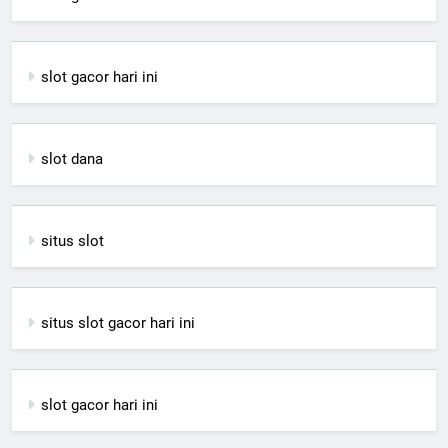
slot gacor hari ini
slot dana
situs slot
situs slot gacor hari ini
slot gacor hari ini