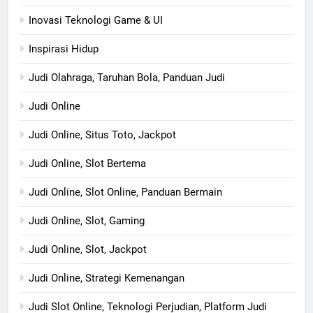
Inovasi Teknologi Game & UI
Inspirasi Hidup
Judi Olahraga, Taruhan Bola, Panduan Judi
Judi Online
Judi Online, Situs Toto, Jackpot
Judi Online, Slot Bertema
Judi Online, Slot Online, Panduan Bermain
Judi Online, Slot, Gaming
Judi Online, Slot, Jackpot
Judi Online, Strategi Kemenangan
Judi Slot Online, Teknologi Perjudian, Platform Judi