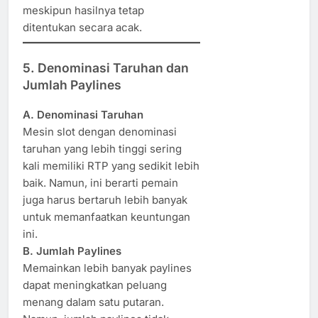
meskipun hasilnya tetap
ditentukan secara acak.
5. Denominasi Taruhan dan
Jumlah Paylines
A. Denominasi Taruhan
Mesin slot dengan denominasi
taruhan yang lebih tinggi sering
kali memiliki RTP yang sedikit lebih
baik. Namun, ini berarti pemain
juga harus bertaruh lebih banyak
untuk memanfaatkan keuntungan
ini.
B. Jumlah Paylines
Memainkan lebih banyak paylines
dapat meningkatkan peluang
menang dalam satu putaran.