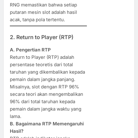
RNG memastikan bahwa setiap
putaran mesin slot adalah hasil
acak, tanpa pola tertentu.
2. Return to Player (RTP)
A. Pengertian RTP
Return to Player (RTP) adalah
persentase teoretis dari total
taruhan yang dikembalikan kepada
pemain dalam jangka panjang.
Misalnya, slot dengan RTP 96%
secara teori akan mengembalikan
96% dari total taruhan kepada
pemain dalam jangka waktu yang
lama.
B. Bagaimana RTP Memengaruhi
Hasil?