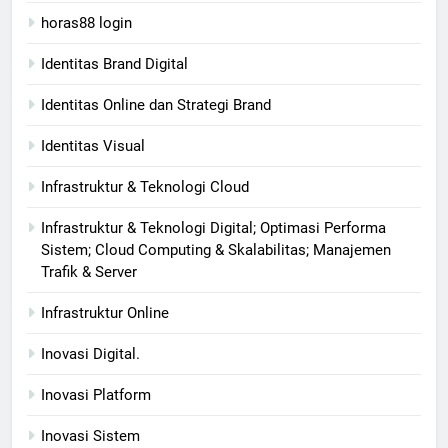
horas88 login
Identitas Brand Digital
Identitas Online dan Strategi Brand
Identitas Visual
Infrastruktur & Teknologi Cloud
Infrastruktur & Teknologi Digital; Optimasi Performa
Sistem; Cloud Computing & Skalabilitas; Manajemen
Trafik & Server
Infrastruktur Online
Inovasi Digital.
Inovasi Platform
Inovasi Sistem