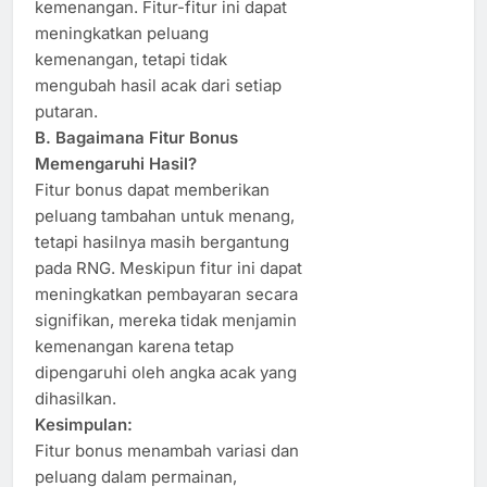
kemenangan. Fitur-fitur ini dapat
meningkatkan peluang
kemenangan, tetapi tidak
mengubah hasil acak dari setiap
putaran.
B. Bagaimana Fitur Bonus
Memengaruhi Hasil?
Fitur bonus dapat memberikan
peluang tambahan untuk menang,
tetapi hasilnya masih bergantung
pada RNG. Meskipun fitur ini dapat
meningkatkan pembayaran secara
signifikan, mereka tidak menjamin
kemenangan karena tetap
dipengaruhi oleh angka acak yang
dihasilkan.
Kesimpulan:
Fitur bonus menambah variasi dan
peluang dalam permainan,