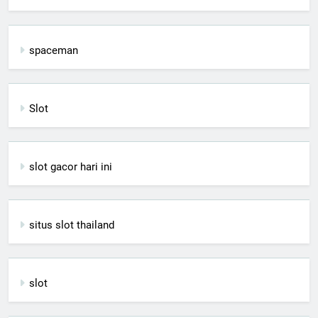
spaceman
Slot
slot gacor hari ini
situs slot thailand
slot