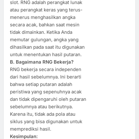
slot. RNG adalah perangkat lunak
atau perangkat keras yang terus-
menerus menghasilkan angka
secara acak, bahkan saat mesin
tidak dimainkan. Ketika Anda
memutar gulungan, angka yang
dihasilkan pada saat itu digunakan
untuk menentukan hasil putaran.
B. Bagaimana RNG Bekerja?
RNG bekerja secara independen
dari hasil sebelumnya. Ini berarti
bahwa setiap putaran adalah
peristiwa yang sepenuhnya acak
dan tidak dipengaruhi oleh putaran
sebelumnya atau berikutnya.
Karena itu, tidak ada pola atau
siklus yang bisa digunakan untuk
memprediksi hasil.
Kesimpulan: