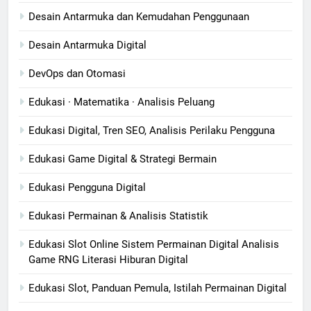
Desain Antarmuka dan Kemudahan Penggunaan
Desain Antarmuka Digital
DevOps dan Otomasi
Edukasi · Matematika · Analisis Peluang
Edukasi Digital, Tren SEO, Analisis Perilaku Pengguna
Edukasi Game Digital & Strategi Bermain
Edukasi Pengguna Digital
Edukasi Permainan & Analisis Statistik
Edukasi Slot Online Sistem Permainan Digital Analisis
Game RNG Literasi Hiburan Digital
Edukasi Slot, Panduan Pemula, Istilah Permainan Digital