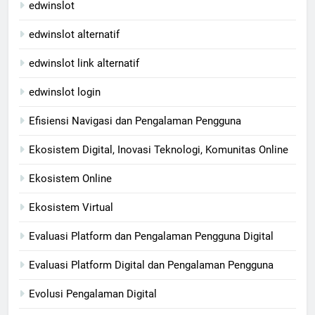
edwinslot
edwinslot alternatif
edwinslot link alternatif
edwinslot login
Efisiensi Navigasi dan Pengalaman Pengguna
Ekosistem Digital, Inovasi Teknologi, Komunitas Online
Ekosistem Online
Ekosistem Virtual
Evaluasi Platform dan Pengalaman Pengguna Digital
Evaluasi Platform Digital dan Pengalaman Pengguna
Evolusi Pengalaman Digital