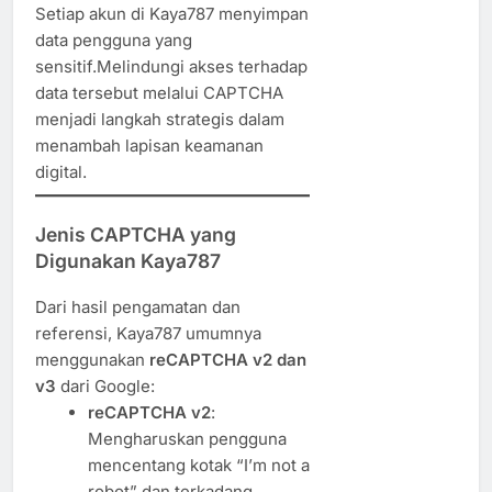
Setiap akun di Kaya787 menyimpan
data pengguna yang
sensitif.Melindungi akses terhadap
data tersebut melalui CAPTCHA
menjadi langkah strategis dalam
menambah lapisan keamanan
digital.
Jenis CAPTCHA yang
Digunakan Kaya787
Dari hasil pengamatan dan
referensi, Kaya787 umumnya
menggunakan
reCAPTCHA v2 dan
v3
dari Google:
reCAPTCHA v2
:
Mengharuskan pengguna
mencentang kotak “I’m not a
robot” dan terkadang