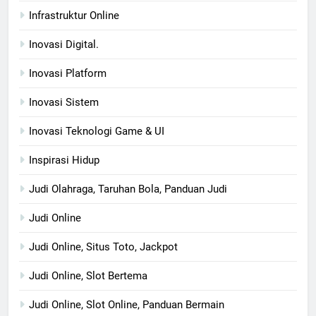
Infrastruktur Online
Inovasi Digital.
Inovasi Platform
Inovasi Sistem
Inovasi Teknologi Game & UI
Inspirasi Hidup
Judi Olahraga, Taruhan Bola, Panduan Judi
Judi Online
Judi Online, Situs Toto, Jackpot
Judi Online, Slot Bertema
Judi Online, Slot Online, Panduan Bermain