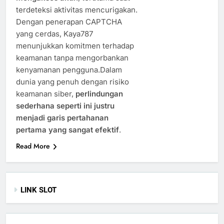
terdeteksi aktivitas mencurigakan.
Dengan penerapan CAPTCHA
yang cerdas, Kaya787
menunjukkan komitmen terhadap
keamanan tanpa mengorbankan
kenyamanan pengguna.Dalam
dunia yang penuh dengan risiko
keamanan siber,
perlindungan
sederhana seperti ini justru
menjadi garis pertahanan
pertama yang sangat efektif
.
Read More
LINK SLOT