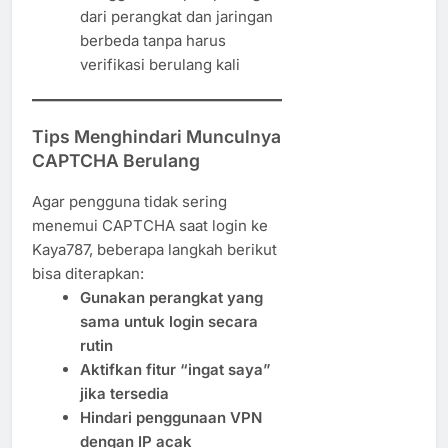
dari perangkat dan jaringan
berbeda tanpa harus
verifikasi berulang kali
Tips Menghindari Munculnya
CAPTCHA Berulang
Agar pengguna tidak sering
menemui CAPTCHA saat login ke
Kaya787, beberapa langkah berikut
bisa diterapkan:
Gunakan perangkat yang
sama untuk login secara
rutin
Aktifkan fitur “ingat saya”
jika tersedia
Hindari penggunaan VPN
dengan IP acak