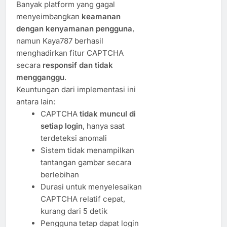
Banyak platform yang gagal
menyeimbangkan
keamanan
dengan kenyamanan pengguna
,
namun Kaya787 berhasil
menghadirkan fitur CAPTCHA
secara
responsif dan tidak
mengganggu
.
Keuntungan dari implementasi ini
antara lain:
CAPTCHA
tidak muncul di
setiap login
, hanya saat
terdeteksi anomali
Sistem tidak menampilkan
tantangan gambar secara
berlebihan
Durasi untuk menyelesaikan
CAPTCHA relatif cepat,
kurang dari 5 detik
Pengguna tetap dapat login