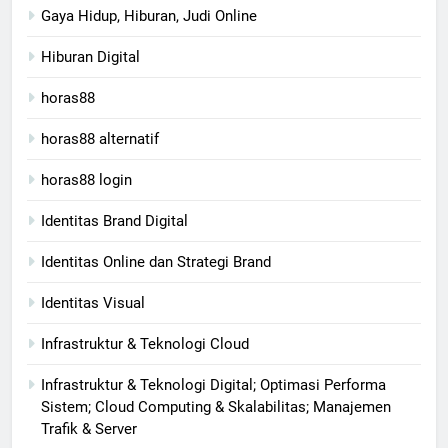
Gaya Hidup, Hiburan, Judi Online
Hiburan Digital
horas88
horas88 alternatif
horas88 login
Identitas Brand Digital
Identitas Online dan Strategi Brand
Identitas Visual
Infrastruktur & Teknologi Cloud
Infrastruktur & Teknologi Digital; Optimasi Performa
Sistem; Cloud Computing & Skalabilitas; Manajemen
Trafik & Server