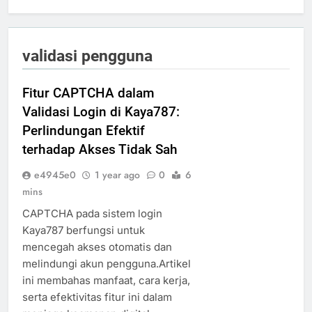
validasi pengguna
Fitur CAPTCHA dalam
Validasi Login di Kaya787:
Perlindungan Efektif
terhadap Akses Tidak Sah
e4945e0
1 year ago
0
6
mins
CAPTCHA pada sistem login
Kaya787 berfungsi untuk
mencegah akses otomatis dan
melindungi akun pengguna.Artikel
ini membahas manfaat, cara kerja,
serta efektivitas fitur ini dalam