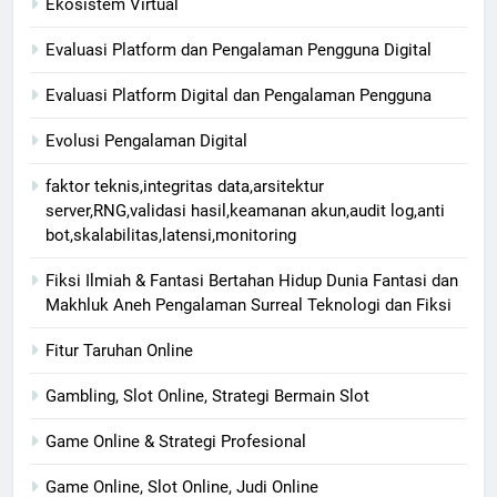
Ekosistem Virtual
Evaluasi Platform dan Pengalaman Pengguna Digital
Evaluasi Platform Digital dan Pengalaman Pengguna
Evolusi Pengalaman Digital
faktor teknis,integritas data,arsitektur
server,RNG,validasi hasil,keamanan akun,audit log,anti
bot,skalabilitas,latensi,monitoring
Fiksi Ilmiah & Fantasi Bertahan Hidup Dunia Fantasi dan
Makhluk Aneh Pengalaman Surreal Teknologi dan Fiksi
Fitur Taruhan Online
Gambling, Slot Online, Strategi Bermain Slot
Game Online & Strategi Profesional
Game Online, Slot Online, Judi Online