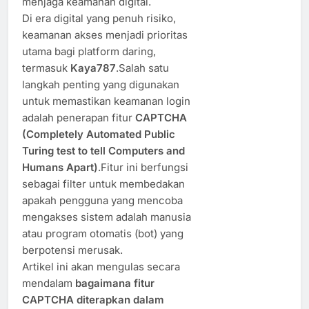
menjaga keamanan digital.
Di era digital yang penuh risiko,
keamanan akses menjadi prioritas
utama bagi platform daring,
termasuk
Kaya787
.Salah satu
langkah penting yang digunakan
untuk memastikan keamanan login
adalah penerapan fitur
CAPTCHA
(Completely Automated Public
Turing test to tell Computers and
Humans Apart)
.Fitur ini berfungsi
sebagai filter untuk membedakan
apakah pengguna yang mencoba
mengakses sistem adalah manusia
atau program otomatis (bot) yang
berpotensi merusak.
Artikel ini akan mengulas secara
mendalam
bagaimana fitur
CAPTCHA diterapkan dalam