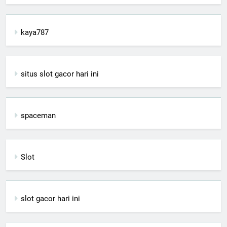
kaya787
situs slot gacor hari ini
spaceman
Slot
slot gacor hari ini