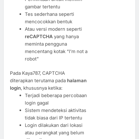
gambar tertentu
Tes sederhana seperti
mencocokkan bentuk
Atau versi modern seperti
reCAPTCHA
yang hanya
meminta pengguna
mencentang kotak “I’m not a
robot”
Pada Kaya787, CAPTCHA
diterapkan terutama pada
halaman
login
, khususnya ketika:
Terjadi beberapa percobaan
login gagal
Sistem mendeteksi aktivitas
tidak biasa dari IP tertentu
Login dilakukan dari lokasi
atau perangkat yang belum