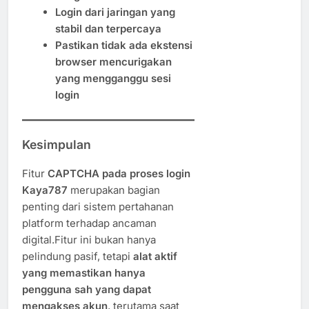
Login dari jaringan yang
stabil dan terpercaya
Pastikan tidak ada ekstensi
browser mencurigakan
yang mengganggu sesi
login
Kesimpulan
Fitur
CAPTCHA pada proses login
Kaya787
merupakan bagian
penting dari sistem pertahanan
platform terhadap ancaman
digital.Fitur ini bukan hanya
pelindung pasif, tetapi
alat aktif
yang memastikan hanya
pengguna sah yang dapat
mengakses akun
, terutama saat