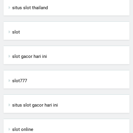
situs slot thailand
slot
slot gacor hari ini
slot777
situs slot gacor hari ini
slot online