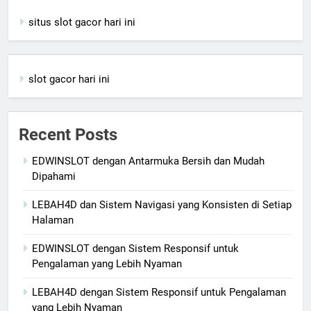
situs slot gacor hari ini
slot gacor hari ini
Recent Posts
EDWINSLOT dengan Antarmuka Bersih dan Mudah
Dipahami
LEBAH4D dan Sistem Navigasi yang Konsisten di Setiap
Halaman
EDWINSLOT dengan Sistem Responsif untuk
Pengalaman yang Lebih Nyaman
LEBAH4D dengan Sistem Responsif untuk Pengalaman
yang Lebih Nyaman