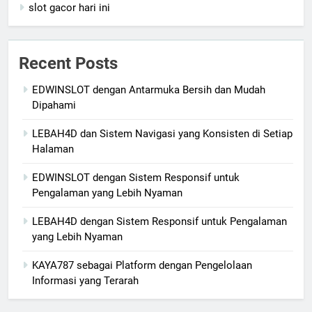
slot gacor hari ini
Recent Posts
EDWINSLOT dengan Antarmuka Bersih dan Mudah
Dipahami
LEBAH4D dan Sistem Navigasi yang Konsisten di Setiap
Halaman
EDWINSLOT dengan Sistem Responsif untuk
Pengalaman yang Lebih Nyaman
LEBAH4D dengan Sistem Responsif untuk Pengalaman
yang Lebih Nyaman
KAYA787 sebagai Platform dengan Pengelolaan
Informasi yang Terarah