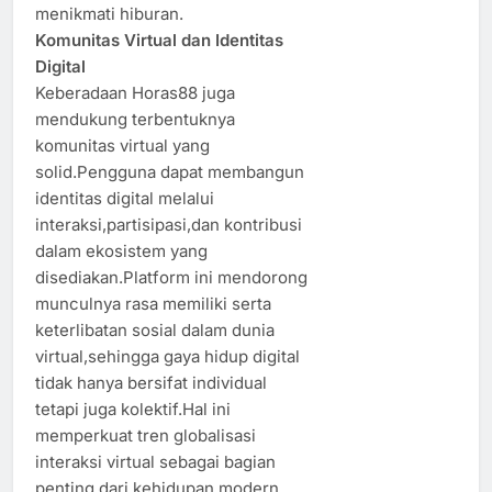
menikmati hiburan.
Komunitas Virtual dan Identitas
Digital
Keberadaan Horas88 juga
mendukung terbentuknya
komunitas virtual yang
solid.Pengguna dapat membangun
identitas digital melalui
interaksi,partisipasi,dan kontribusi
dalam ekosistem yang
disediakan.Platform ini mendorong
munculnya rasa memiliki serta
keterlibatan sosial dalam dunia
virtual,sehingga gaya hidup digital
tidak hanya bersifat individual
tetapi juga kolektif.Hal ini
memperkuat tren globalisasi
interaksi virtual sebagai bagian
penting dari kehidupan modern.