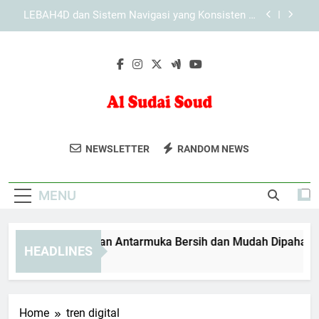
Skip
EDWINSLOT dengan Sistem Responsif untuk
to
Pengalaman yang Lebih Nyaman
content
LEBAH4D dengan Sistem Responsif untuk
Pengalaman yang Lebih Nyaman
EDWINSLOT dengan Antarmuka Bersih dan
Mudah Dipahami
LEBAH4D dan Sistem Navigasi yang Konsisten di
Setiap Halaman
Al Sudai Soud
Rasakan Aroma Elegan Dari Parfum Dan
EDWINSLOT dengan Sistem Responsif untuk
NEWSLETTER
RANDOM NEWS
Pengalaman yang Lebih Nyaman
Minyak Wangi Al Sudais Oud. Koleksi
LEBAH4D dengan Sistem Responsif untuk
Mewah Yang Tahan Lama.
Pengalaman yang Lebih Nyaman
MENU
DWINSLOT dengan Antarmuka Bersih dan Mudah Dipahami
HEADLINES
Weeks Ago
Home
tren digital