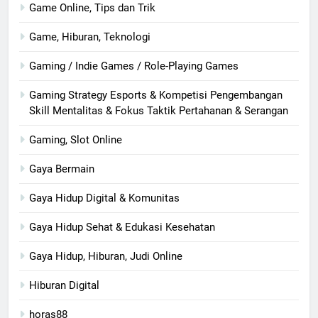
Game Online, Tips dan Trik
Game, Hiburan, Teknologi
Gaming / Indie Games / Role-Playing Games
Gaming Strategy Esports & Kompetisi Pengembangan
Skill Mentalitas & Fokus Taktik Pertahanan & Serangan
Gaming, Slot Online
Gaya Bermain
Gaya Hidup Digital & Komunitas
Gaya Hidup Sehat & Edukasi Kesehatan
Gaya Hidup, Hiburan, Judi Online
Hiburan Digital
horas88