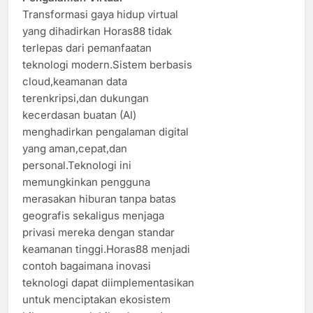
Transformasi gaya hidup virtual
yang dihadirkan Horas88 tidak
terlepas dari pemanfaatan
teknologi modern.Sistem berbasis
cloud,keamanan data
terenkripsi,dan dukungan
kecerdasan buatan (AI)
menghadirkan pengalaman digital
yang aman,cepat,dan
personal.Teknologi ini
memungkinkan pengguna
merasakan hiburan tanpa batas
geografis sekaligus menjaga
privasi mereka dengan standar
keamanan tinggi.Horas88 menjadi
contoh bagaimana inovasi
teknologi dapat diimplementasikan
untuk menciptakan ekosistem