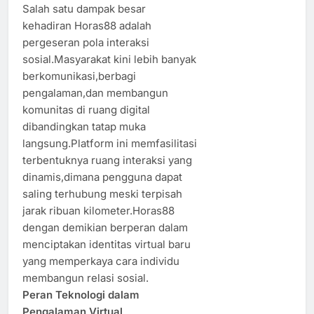
Salah satu dampak besar
kehadiran Horas88 adalah
pergeseran pola interaksi
sosial.Masyarakat kini lebih banyak
berkomunikasi,berbagi
pengalaman,dan membangun
komunitas di ruang digital
dibandingkan tatap muka
langsung.Platform ini memfasilitasi
terbentuknya ruang interaksi yang
dinamis,dimana pengguna dapat
saling terhubung meski terpisah
jarak ribuan kilometer.Horas88
dengan demikian berperan dalam
menciptakan identitas virtual baru
yang memperkaya cara individu
membangun relasi sosial.
Peran Teknologi dalam
Pengalaman Virtual