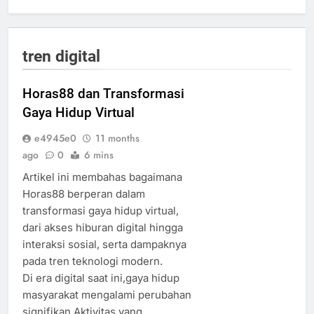
tren digital
Horas88 dan Transformasi
Gaya Hidup Virtual
e4945e0
11 months
ago
0
6 mins
Artikel ini membahas bagaimana
Horas88 berperan dalam
transformasi gaya hidup virtual,
dari akses hiburan digital hingga
interaksi sosial, serta dampaknya
pada tren teknologi modern.
Di era digital saat ini,gaya hidup
masyarakat mengalami perubahan
signifikan.Aktivitas yang