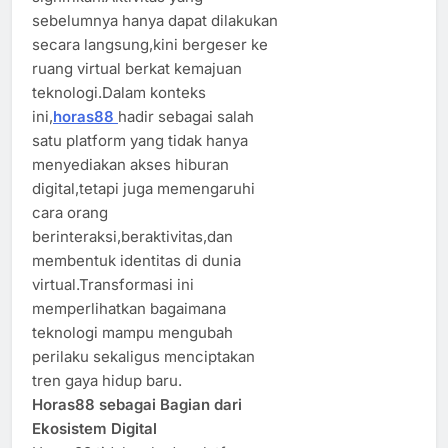
sebelumnya hanya dapat dilakukan
secara langsung,kini bergeser ke
ruang virtual berkat kemajuan
teknologi.Dalam konteks
ini,
horas88
hadir sebagai salah
satu platform yang tidak hanya
menyediakan akses hiburan
digital,tetapi juga memengaruhi
cara orang
berinteraksi,beraktivitas,dan
membentuk identitas di dunia
virtual.Transformasi ini
memperlihatkan bagaimana
teknologi mampu mengubah
perilaku sekaligus menciptakan
tren gaya hidup baru.
Horas88 sebagai Bagian dari
Ekosistem Digital