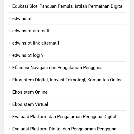
Edukasi Slot, Panduan Pemula, Istilah Permainan Digital
edwinslot
edwinslot alternatif
edwinslot link alternatif
edwinslot login
Efisiensi Navigasi dan Pengalaman Pengguna
Ekosistem Digital, Inovasi Teknologi, Komunitas Online
Ekosistem Online
Ekosistem Virtual
Evaluasi Platform dan Pengalaman Pengguna Digital
Evaluasi Platform Digital dan Pengalaman Pengguna