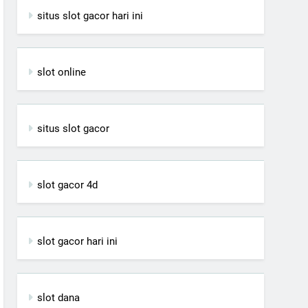
situs slot gacor hari ini
slot online
situs slot gacor
slot gacor 4d
slot gacor hari ini
slot dana