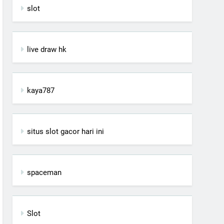
slot
live draw hk
kaya787
situs slot gacor hari ini
spaceman
Slot