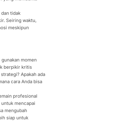
 dan tidak
r. Seiring waktu,
mosi meskipun
ut, gunakan momen
berpikir kritis
 strategi? Apakah ada
mana cara Anda bisa
emain profesional
n untuk mencapai
bisa mengubah
ih siap untuk