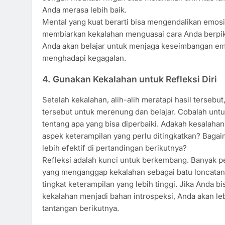
Anda merasa lebih baik.
Mental yang kuat berarti bisa mengendalikan emosi
membiarkan kekalahan menguasai cara Anda berpiki
Anda akan belajar untuk menjaga keseimbangan e
menghadapi kegagalan.
4. Gunakan Kekalahan untuk Refleksi Diri
Setelah kekalahan, alih-alih meratapi hasil terseb
tersebut untuk merenung dan belajar. Cobalah untuk 
tentang apa yang bisa diperbaiki. Adakah kesalahan
aspek keterampilan yang perlu ditingkatkan? Bagai
lebih efektif di pertandingan berikutnya?
Refleksi adalah kunci untuk berkembang. Banyak p
yang menganggap kekalahan sebagai batu loncata
tingkat keterampilan yang lebih tinggi. Jika Anda 
kekalahan menjadi bahan introspeksi, Anda akan leb
tantangan berikutnya.