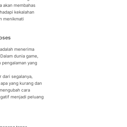
kita akan membahas
hadapi kekalahan
n menikmati
roses
 adalah menerima
. Dalam dunia game,
ah pengalaman yang
r dari segalanya,
 apa yang kurang dan
 mengubah cara
gatif menjadi peluang