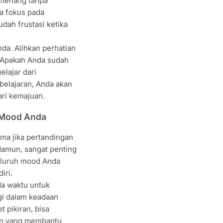
 menang tanpa
a fokus pada
dah frustasi ketika
da. Alihkan perhatian
. Apakah Anda sudah
lajar dari
belajaran, Anda akan
ri kemajuan.
 Mood Anda
ma jika pertandingan
 Namun, sangat penting
eluruh mood Anda
iri.
nda waktu untuk
gi dalam keadaan
 pikiran, bisa
ain yang membantu