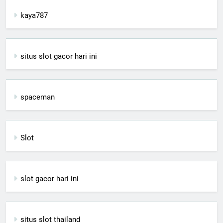
kaya787
situs slot gacor hari ini
spaceman
Slot
slot gacor hari ini
situs slot thailand