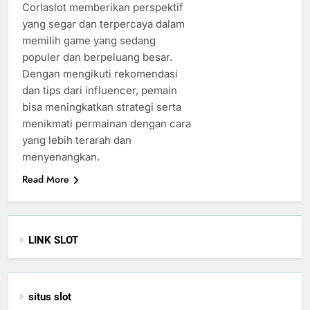
Corlaslot memberikan perspektif
yang segar dan terpercaya dalam
memilih game yang sedang
populer dan berpeluang besar.
Dengan mengikuti rekomendasi
dan tips dari influencer, pemain
bisa meningkatkan strategi serta
menikmati permainan dengan cara
yang lebih terarah dan
menyenangkan.
Read More
LINK SLOT
situs slot