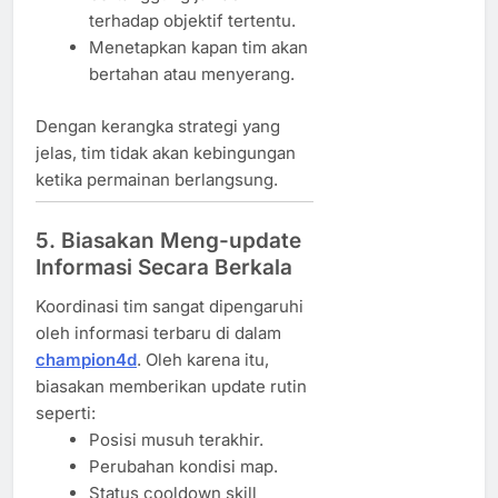
terhadap objektif tertentu.
Menetapkan kapan tim akan
bertahan atau menyerang.
Dengan kerangka strategi yang
jelas, tim tidak akan kebingungan
ketika permainan berlangsung.
5. Biasakan Meng-update
Informasi Secara Berkala
Koordinasi tim sangat dipengaruhi
oleh informasi terbaru di dalam
champion4d
. Oleh karena itu,
biasakan memberikan update rutin
seperti:
Posisi musuh terakhir.
Perubahan kondisi map.
Status cooldown skill