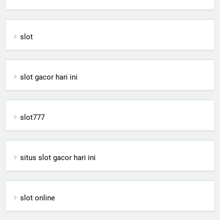
slot
slot gacor hari ini
slot777
situs slot gacor hari ini
slot online