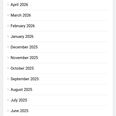
April 2026
March 2026
February 2026
January 2026
December 2025
November 2025
October 2025
September 2025
August 2025
July 2025
June 2025