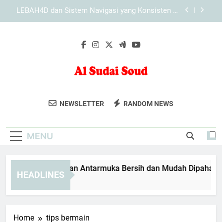
Skip
EDWINSLOT dengan Sistem Responsif untuk
to
Pengalaman yang Lebih Nyaman
content
LEBAH4D dengan Sistem Responsif untuk
Pengalaman yang Lebih Nyaman
EDWINSLOT dengan Antarmuka Bersih dan
Mudah Dipahami
LEBAH4D dan Sistem Navigasi yang Konsisten di
Setiap Halaman
Al Sudai Soud
Rasakan Aroma Elegan Dari Parfum Dan
EDWINSLOT dengan Sistem Responsif untuk
NEWSLETTER
RANDOM NEWS
Pengalaman yang Lebih Nyaman
Minyak Wangi Al Sudais Oud. Koleksi
LEBAH4D dengan Sistem Responsif untuk
Mewah Yang Tahan Lama.
Pengalaman yang Lebih Nyaman
MENU
WINSLOT dengan Antarmuka Bersih dan Mudah Dipahami
HEADLINES
Weeks Ago
Home
tips bermain