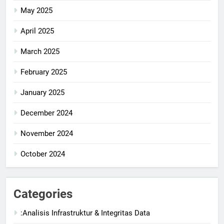
May 2025
April 2025
March 2025
February 2025
January 2025
December 2024
November 2024
October 2024
Categories
:Analisis Infrastruktur & Integritas Data