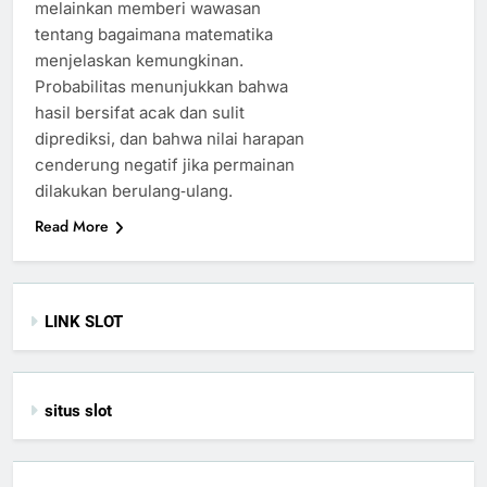
melainkan memberi wawasan
tentang bagaimana matematika
menjelaskan kemungkinan.
Probabilitas menunjukkan bahwa
hasil bersifat acak dan sulit
diprediksi, dan bahwa nilai harapan
cenderung negatif jika permainan
dilakukan berulang‑ulang.
Read More
LINK SLOT
situs slot