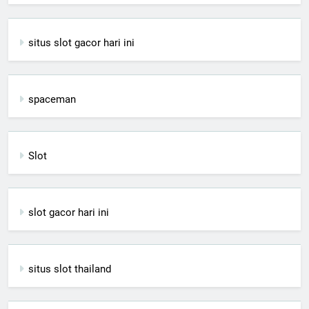
situs slot gacor hari ini
spaceman
Slot
slot gacor hari ini
situs slot thailand