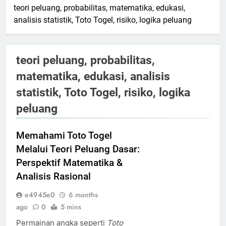
teori peluang, probabilitas, matematika, edukasi,
analisis statistik, Toto Togel, risiko, logika peluang
teori peluang, probabilitas,
matematika, edukasi, analisis
statistik, Toto Togel, risiko, logika
peluang
Memahami Toto Togel
Melalui Teori Peluang Dasar:
Perspektif Matematika &
Analisis Rasional
e4945e0
6 months
ago
0
5 mins
Permainan angka seperti
Toto