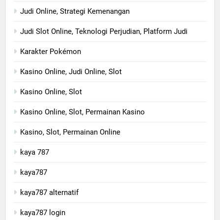
Judi Online, Strategi Kemenangan
Judi Slot Online, Teknologi Perjudian, Platform Judi
Karakter Pokémon
Kasino Online, Judi Online, Slot
Kasino Online, Slot
Kasino Online, Slot, Permainan Kasino
Kasino, Slot, Permainan Online
kaya 787
kaya787
kaya787 alternatif
kaya787 login