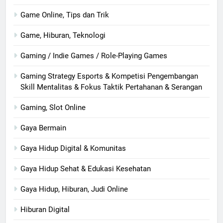
Game Online, Tips dan Trik
Game, Hiburan, Teknologi
Gaming / Indie Games / Role-Playing Games
Gaming Strategy Esports & Kompetisi Pengembangan
Skill Mentalitas & Fokus Taktik Pertahanan & Serangan
Gaming, Slot Online
Gaya Bermain
Gaya Hidup Digital & Komunitas
Gaya Hidup Sehat & Edukasi Kesehatan
Gaya Hidup, Hiburan, Judi Online
Hiburan Digital