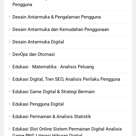
Pengguna
Desain Antarmuka & Pengalaman Pengguna
Desain Antarmuka dan Kemudahan Penggunaan
Desain Antarmuka Digital
DevOps dan Otomasi
Edukasi · Matematika · Analisis Peluang
Edukasi Digital, Tren SEO, Analisis Perilaku Pengguna
Edukasi Game Digital & Strategi Bermain
Edukasi Pengguna Digital
Edukasi Permainan & Analisis Statistik
Edukasi Slot Online Sistem Permainan Digital Analisis
Game RNG Literasi Hiburan Digital