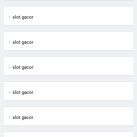
slot gacor
slot gacor
slot gacor
slot gacor
slot gacor