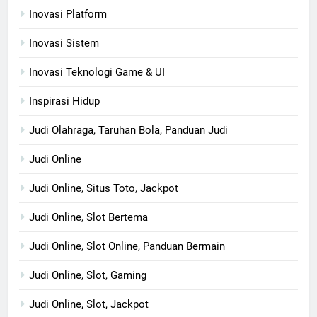
Inovasi Platform
Inovasi Sistem
Inovasi Teknologi Game & UI
Inspirasi Hidup
Judi Olahraga, Taruhan Bola, Panduan Judi
Judi Online
Judi Online, Situs Toto, Jackpot
Judi Online, Slot Bertema
Judi Online, Slot Online, Panduan Bermain
Judi Online, Slot, Gaming
Judi Online, Slot, Jackpot