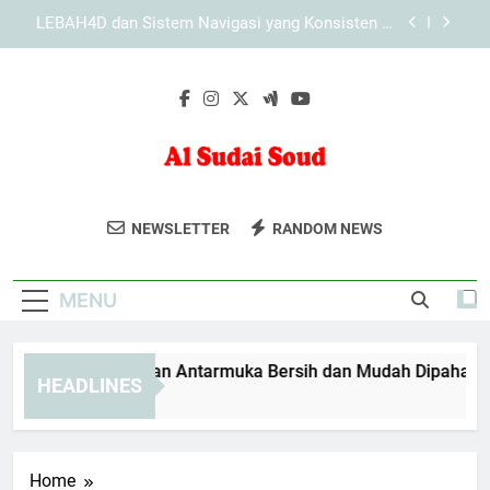
Skip
EDWINSLOT dengan Sistem Responsif untuk
to
Pengalaman yang Lebih Nyaman
content
LEBAH4D dengan Sistem Responsif untuk
Pengalaman yang Lebih Nyaman
EDWINSLOT dengan Antarmuka Bersih dan
Mudah Dipahami
LEBAH4D dan Sistem Navigasi yang Konsisten di
Setiap Halaman
Al Sudai Soud
Rasakan Aroma Elegan Dari Parfum Dan
EDWINSLOT dengan Sistem Responsif untuk
NEWSLETTER
RANDOM NEWS
Pengalaman yang Lebih Nyaman
Minyak Wangi Al Sudais Oud. Koleksi
LEBAH4D dengan Sistem Responsif untuk
Mewah Yang Tahan Lama.
Pengalaman yang Lebih Nyaman
MENU
WINSLOT dengan Antarmuka Bersih dan Mudah Dipahami
HEADLINES
Weeks Ago
Home