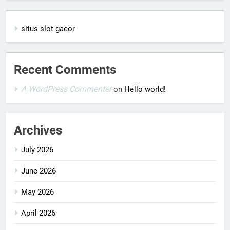
situs slot gacor
Recent Comments
A WordPress Commenter
on
Hello world!
Archives
July 2026
June 2026
May 2026
April 2026