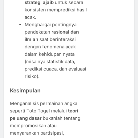
strategi ajaib
untuk secara
konsisten memprediksi hasil
acak.
Menghargai pentingnya
pendekatan
rasional dan
ilmiah
saat berinteraksi
dengan fenomena acak
dalam kehidupan nyata
(misalnya statistik data,
prediksi cuaca, dan evaluasi
risiko).
Kesimpulan
Menganalisis permainan angka
seperti Toto Togel melalui
teori
peluang dasar
bukanlah tentang
mempromosikan atau
menyarankan partisipasi,