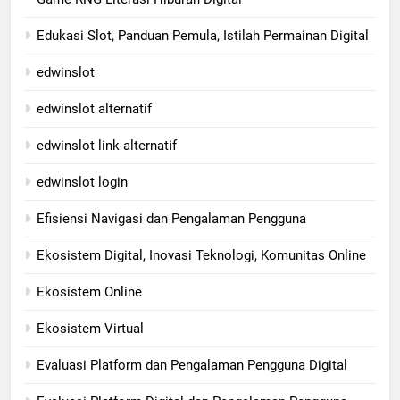
Edukasi Slot, Panduan Pemula, Istilah Permainan Digital
edwinslot
edwinslot alternatif
edwinslot link alternatif
edwinslot login
Efisiensi Navigasi dan Pengalaman Pengguna
Ekosistem Digital, Inovasi Teknologi, Komunitas Online
Ekosistem Online
Ekosistem Virtual
Evaluasi Platform dan Pengalaman Pengguna Digital