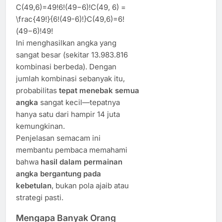
C(49,6)=49!6!(49−6)!C(49, 6) =
\frac{49!}{6!(49-6)!}C(49,6)=6!
(49−6)!49!​
Ini menghasilkan angka yang
sangat besar (sekitar 13.983.816
kombinasi berbeda). Dengan
jumlah kombinasi sebanyak itu,
probabilitas
tepat menebak semua
angka
sangat kecil—tepatnya
hanya satu dari hampir 14 juta
kemungkinan.
Penjelasan semacam ini
membantu pembaca memahami
bahwa
hasil dalam permainan
angka bergantung pada
kebetulan
, bukan pola ajaib atau
strategi pasti.
Mengapa Banyak Orang