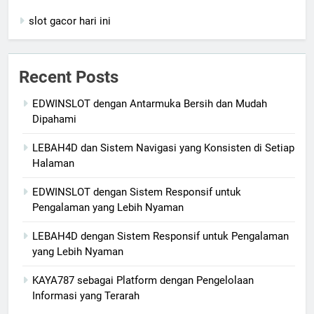
slot gacor hari ini
Recent Posts
EDWINSLOT dengan Antarmuka Bersih dan Mudah
Dipahami
LEBAH4D dan Sistem Navigasi yang Konsisten di Setiap
Halaman
EDWINSLOT dengan Sistem Responsif untuk
Pengalaman yang Lebih Nyaman
LEBAH4D dengan Sistem Responsif untuk Pengalaman
yang Lebih Nyaman
KAYA787 sebagai Platform dengan Pengelolaan
Informasi yang Terarah