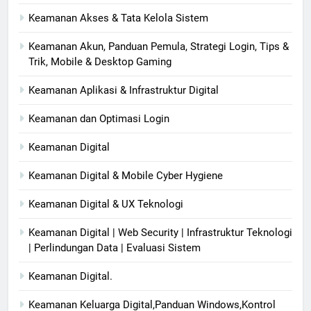
Keamanan Akses & Tata Kelola Sistem
Keamanan Akun, Panduan Pemula, Strategi Login, Tips &
Trik, Mobile & Desktop Gaming
Keamanan Aplikasi & Infrastruktur Digital
Keamanan dan Optimasi Login
Keamanan Digital
Keamanan Digital & Mobile Cyber Hygiene
Keamanan Digital & UX Teknologi
Keamanan Digital | Web Security | Infrastruktur Teknologi
| Perlindungan Data | Evaluasi Sistem
Keamanan Digital.
Keamanan Keluarga Digital,Panduan Windows,Kontrol