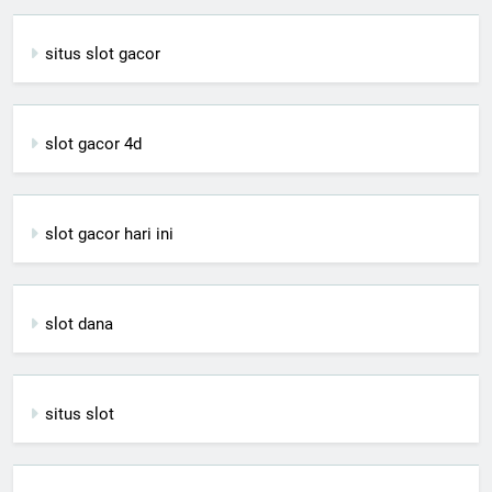
situs slot gacor
slot gacor 4d
slot gacor hari ini
slot dana
situs slot