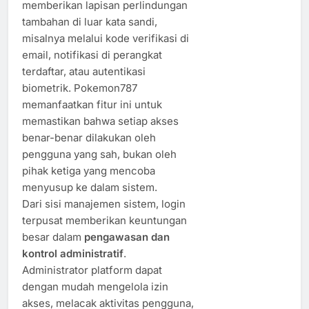
memberikan lapisan perlindungan
tambahan di luar kata sandi,
misalnya melalui kode verifikasi di
email, notifikasi di perangkat
terdaftar, atau autentikasi
biometrik. Pokemon787
memanfaatkan fitur ini untuk
memastikan bahwa setiap akses
benar-benar dilakukan oleh
pengguna yang sah, bukan oleh
pihak ketiga yang mencoba
menyusup ke dalam sistem.
Dari sisi manajemen sistem, login
terpusat memberikan keuntungan
besar dalam
pengawasan dan
kontrol administratif
.
Administrator platform dapat
dengan mudah mengelola izin
akses, melacak aktivitas pengguna,