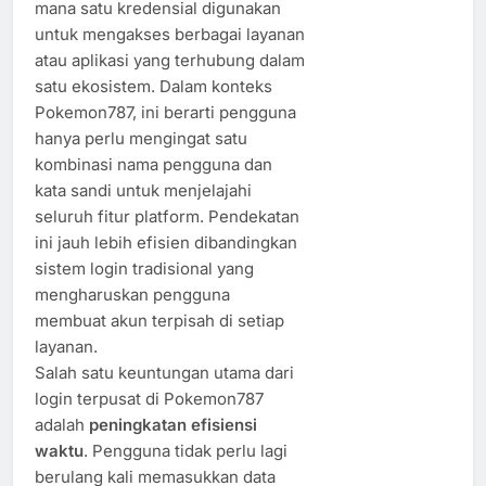
mana satu kredensial digunakan
untuk mengakses berbagai layanan
atau aplikasi yang terhubung dalam
satu ekosistem. Dalam konteks
Pokemon787, ini berarti pengguna
hanya perlu mengingat satu
kombinasi nama pengguna dan
kata sandi untuk menjelajahi
seluruh fitur platform. Pendekatan
ini jauh lebih efisien dibandingkan
sistem login tradisional yang
mengharuskan pengguna
membuat akun terpisah di setiap
layanan.
Salah satu keuntungan utama dari
login terpusat di Pokemon787
adalah
peningkatan efisiensi
waktu
. Pengguna tidak perlu lagi
berulang kali memasukkan data