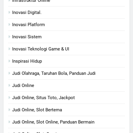
Infrastruktur Online
Inovasi Digital.
Inovasi Platform
Inovasi Sistem
Inovasi Teknologi Game & UI
Inspirasi Hidup
Judi Olahraga, Taruhan Bola, Panduan Judi
Judi Online
Judi Online, Situs Toto, Jackpot
Judi Online, Slot Bertema
Judi Online, Slot Online, Panduan Bermain