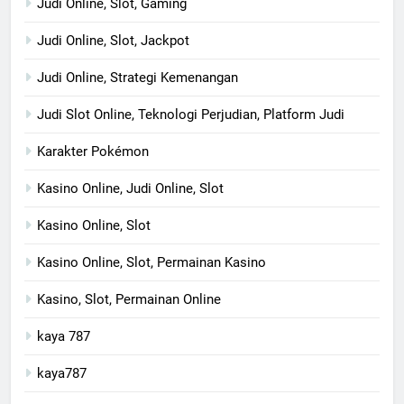
Judi Online, Slot, Gaming
Judi Online, Slot, Jackpot
Judi Online, Strategi Kemenangan
Judi Slot Online, Teknologi Perjudian, Platform Judi
Karakter Pokémon
Kasino Online, Judi Online, Slot
Kasino Online, Slot
Kasino Online, Slot, Permainan Kasino
Kasino, Slot, Permainan Online
kaya 787
kaya787