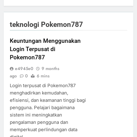
teknologi Pokemon787
Keuntungan Menggunakan
Login Terpusat di
Pokemon787
e4945e0
9 months
ago
0
6 mins
Login terpusat di Pokemon787
menghadirkan kemudahan,
efisiensi, dan keamanan tinggi bagi
pengguna. Pelajari bagaimana
sistem ini meningkatkan
pengalaman pengguna dan
memperkuat perlindungan data
digital.