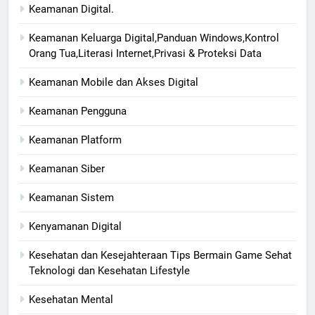
Keamanan Digital.
Keamanan Keluarga Digital,Panduan Windows,Kontrol
Orang Tua,Literasi Internet,Privasi & Proteksi Data
Keamanan Mobile dan Akses Digital
Keamanan Pengguna
Keamanan Platform
Keamanan Siber
Keamanan Sistem
Kenyamanan Digital
Kesehatan dan Kesejahteraan Tips Bermain Game Sehat
Teknologi dan Kesehatan Lifestyle
Kesehatan Mental