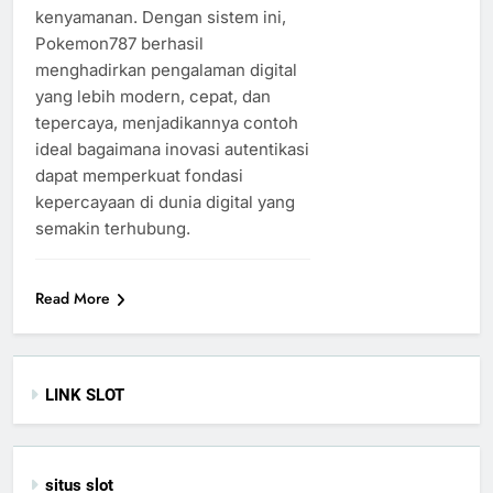
kenyamanan. Dengan sistem ini,
Pokemon787 berhasil
menghadirkan pengalaman digital
yang lebih modern, cepat, dan
tepercaya, menjadikannya contoh
ideal bagaimana inovasi autentikasi
dapat memperkuat fondasi
kepercayaan di dunia digital yang
semakin terhubung.
Read More
LINK SLOT
situs slot