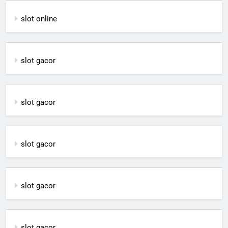
slot online
slot gacor
slot gacor
slot gacor
slot gacor
slot gacor