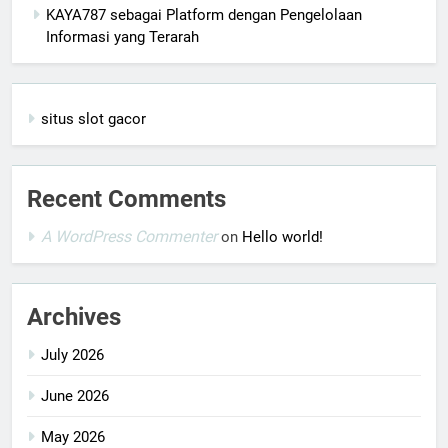
KAYA787 sebagai Platform dengan Pengelolaan
Informasi yang Terarah
situs slot gacor
Recent Comments
A WordPress Commenter
on
Hello world!
Archives
July 2026
June 2026
May 2026