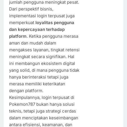
jumlah pengguna meningkat pesat.
Dari perspektif bisnis,
implementasi login terpusat juga
memperkuat
loyalitas pengguna
dan kepercayaan terhadap
platform
. Ketika pengguna merasa
aman dan mudah dalam
mengakses layanan, tingkat retensi
meningkat secara signifikan. Hal
ini membangun ekosistem digital
yang solid, di mana pengguna tidak
hanya berinteraksi tetapi juga
merasa memiliki keterikatan
dengan platform.
Kesimpulannya, login terpusat di
Pokemon787 bukan hanya solusi
teknis, tetapi juga strategi cerdas
dalam menciptakan keseimbangan
antara efisiensi, keamanan, dan