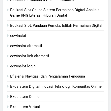
Edukasi Slot Online Sistem Permainan Digital Analisis
Game RNG Literasi Hiburan Digital
Edukasi Slot, Panduan Pemula, Istilah Permainan Digital
edwinslot
edwinslot alternatif
edwinslot link alternatif
edwinslot login
Efisiensi Navigasi dan Pengalaman Pengguna
Ekosistem Digital, Inovasi Teknologi, Komunitas Online
Ekosistem Online
Ekosistem Virtual