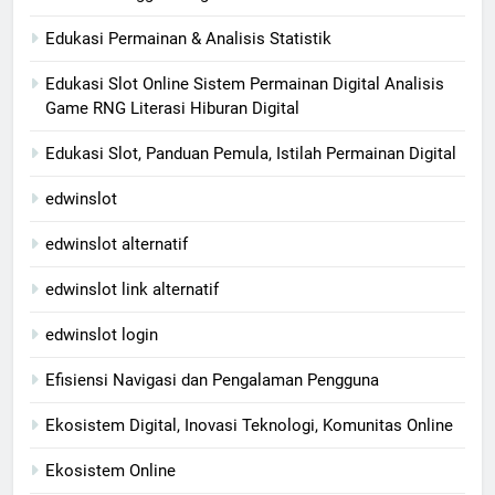
Edukasi Permainan & Analisis Statistik
Edukasi Slot Online Sistem Permainan Digital Analisis
Game RNG Literasi Hiburan Digital
Edukasi Slot, Panduan Pemula, Istilah Permainan Digital
edwinslot
edwinslot alternatif
edwinslot link alternatif
edwinslot login
Efisiensi Navigasi dan Pengalaman Pengguna
Ekosistem Digital, Inovasi Teknologi, Komunitas Online
Ekosistem Online