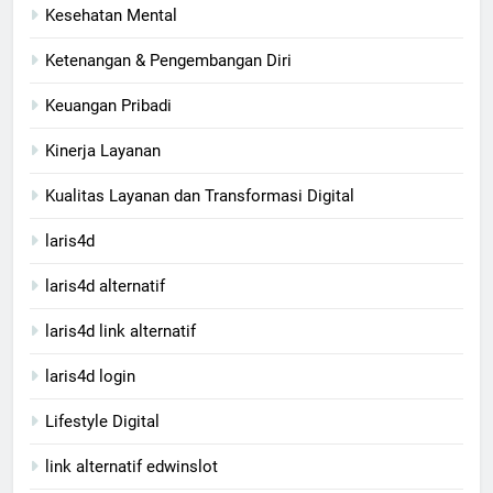
Kesehatan Mental
Ketenangan & Pengembangan Diri
Keuangan Pribadi
Kinerja Layanan
Kualitas Layanan dan Transformasi Digital
laris4d
laris4d alternatif
laris4d link alternatif
laris4d login
Lifestyle Digital
link alternatif edwinslot