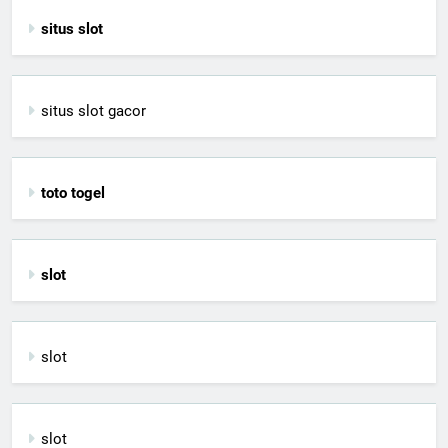
situs slot
situs slot gacor
toto togel
slot
slot
slot