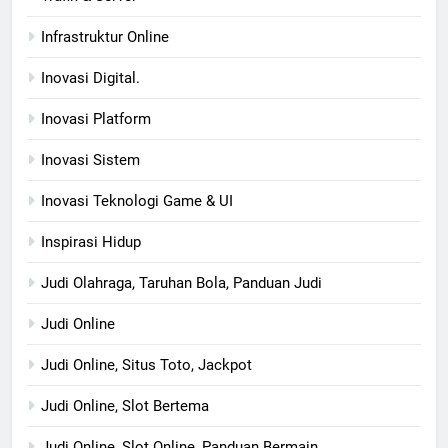
Infrastruktur Online
Inovasi Digital.
Inovasi Platform
Inovasi Sistem
Inovasi Teknologi Game & UI
Inspirasi Hidup
Judi Olahraga, Taruhan Bola, Panduan Judi
Judi Online
Judi Online, Situs Toto, Jackpot
Judi Online, Slot Bertema
Judi Online, Slot Online, Panduan Bermain