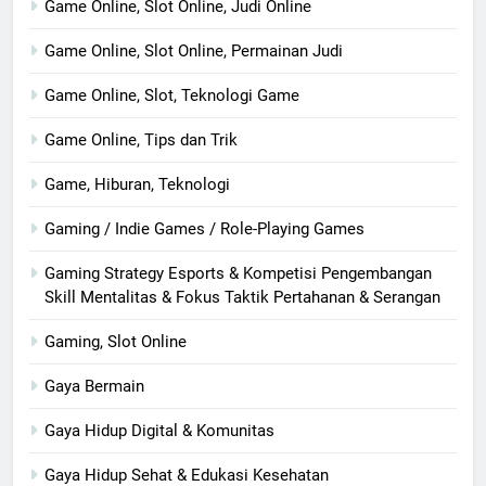
Game Online, Slot Online, Judi Online
Game Online, Slot Online, Permainan Judi
Game Online, Slot, Teknologi Game
Game Online, Tips dan Trik
Game, Hiburan, Teknologi
Gaming / Indie Games / Role-Playing Games
Gaming Strategy Esports & Kompetisi Pengembangan
Skill Mentalitas & Fokus Taktik Pertahanan & Serangan
Gaming, Slot Online
Gaya Bermain
Gaya Hidup Digital & Komunitas
Gaya Hidup Sehat & Edukasi Kesehatan