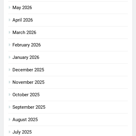
May 2026
April 2026
March 2026
February 2026
January 2026
December 2025
November 2025
October 2025
September 2025
August 2025
July 2025