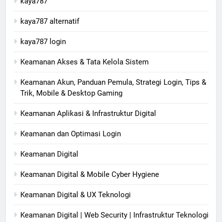
kaya787
kaya787 alternatif
kaya787 login
Keamanan Akses & Tata Kelola Sistem
Keamanan Akun, Panduan Pemula, Strategi Login, Tips &
Trik, Mobile & Desktop Gaming
Keamanan Aplikasi & Infrastruktur Digital
Keamanan dan Optimasi Login
Keamanan Digital
Keamanan Digital & Mobile Cyber Hygiene
Keamanan Digital & UX Teknologi
Keamanan Digital | Web Security | Infrastruktur Teknologi