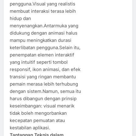
pengguna.Visual yang realistis
membuat interaksi terasa lebih
hidup dan
menyenangkan.Antarmuka yang
didukung dengan animasi halus
mampu meningkatkan durasi
keterlibatan pengguna.Selain itu,
penempatan elemen interaktif
yang intuitif seperti tombol
responsif, ikon animasi, dan efek
transisi yang ringan membantu
pemain merasa lebih terhubung
dengan sistem.Namun, semua itu
harus dibangun dengan prinsip
keseimbangan: visual menarik
tidak boleh mengorbankan
kecepatan pemuatan atau
kestabilan aplikasi.
Tantangan Teknis dalam