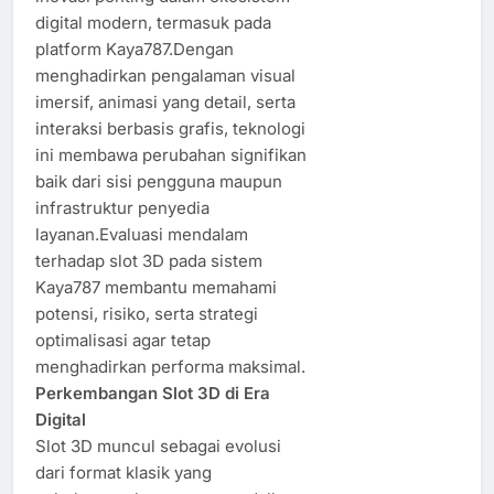
digital modern, termasuk pada
platform Kaya787.Dengan
menghadirkan pengalaman visual
imersif, animasi yang detail, serta
interaksi berbasis grafis, teknologi
ini membawa perubahan signifikan
baik dari sisi pengguna maupun
infrastruktur penyedia
layanan.Evaluasi mendalam
terhadap slot 3D pada sistem
Kaya787 membantu memahami
potensi, risiko, serta strategi
optimalisasi agar tetap
menghadirkan performa maksimal.
Perkembangan Slot 3D di Era
Digital
Slot 3D muncul sebagai evolusi
dari format klasik yang