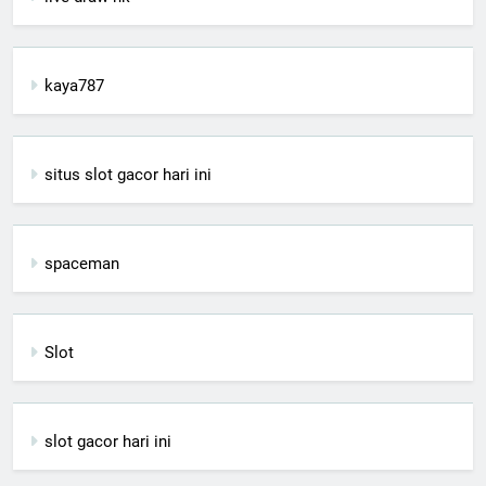
kaya787
situs slot gacor hari ini
spaceman
Slot
slot gacor hari ini