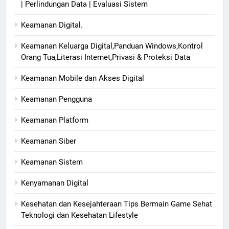
| Perlindungan Data | Evaluasi Sistem
Keamanan Digital.
Keamanan Keluarga Digital,Panduan Windows,Kontrol
Orang Tua,Literasi Internet,Privasi & Proteksi Data
Keamanan Mobile dan Akses Digital
Keamanan Pengguna
Keamanan Platform
Keamanan Siber
Keamanan Sistem
Kenyamanan Digital
Kesehatan dan Kesejahteraan Tips Bermain Game Sehat
Teknologi dan Kesehatan Lifestyle