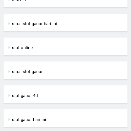
situs slot gacor hari ini
slot online
situs slot gacor
slot gacor 4d
slot gacor hari ini