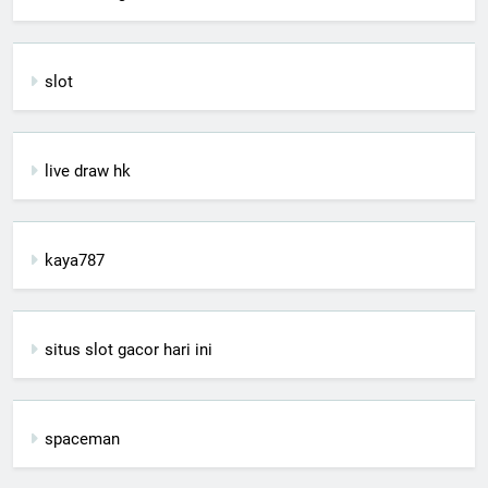
slot
live draw hk
kaya787
situs slot gacor hari ini
spaceman