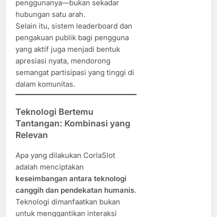
penggunanya—bukan sekadar
hubungan satu arah.
Selain itu, sistem leaderboard dan
pengakuan publik bagi pengguna
yang aktif juga menjadi bentuk
apresiasi nyata, mendorong
semangat partisipasi yang tinggi di
dalam komunitas.
Teknologi Bertemu
Tantangan: Kombinasi yang
Relevan
Apa yang dilakukan CorlaSlot
adalah menciptakan
keseimbangan antara teknologi
canggih dan pendekatan humanis
.
Teknologi dimanfaatkan bukan
untuk menggantikan interaksi