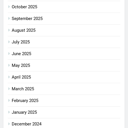
October 2025
September 2025
August 2025
July 2025
June 2025
May 2025
April 2025
March 2025
February 2025
January 2025
December 2024