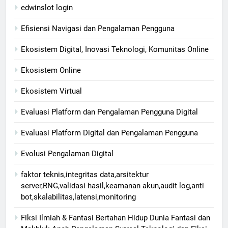
edwinslot login
Efisiensi Navigasi dan Pengalaman Pengguna
Ekosistem Digital, Inovasi Teknologi, Komunitas Online
Ekosistem Online
Ekosistem Virtual
Evaluasi Platform dan Pengalaman Pengguna Digital
Evaluasi Platform Digital dan Pengalaman Pengguna
Evolusi Pengalaman Digital
faktor teknis,integritas data,arsitektur
server,RNG,validasi hasil,keamanan akun,audit log,anti
bot,skalabilitas,latensi,monitoring
Fiksi Ilmiah & Fantasi Bertahan Hidup Dunia Fantasi dan