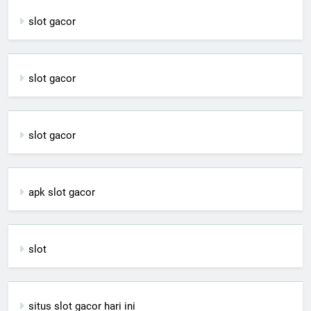
slot gacor
slot gacor
slot gacor
apk slot gacor
slot
situs slot gacor hari ini