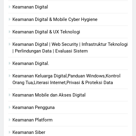
Keamanan Digital
Keamanan Digital & Mobile Cyber Hygiene
Keamanan Digital & UX Teknologi
Keamanan Digital | Web Security | Infrastruktur Teknologi
| Perlindungan Data | Evaluasi Sistem
Keamanan Digital.
Keamanan Keluarga Digital,Panduan Windows,Kontrol
Orang Tua,Literasi Internet,Privasi & Proteksi Data
Keamanan Mobile dan Akses Digital
Keamanan Pengguna
Keamanan Platform
Keamanan Siber