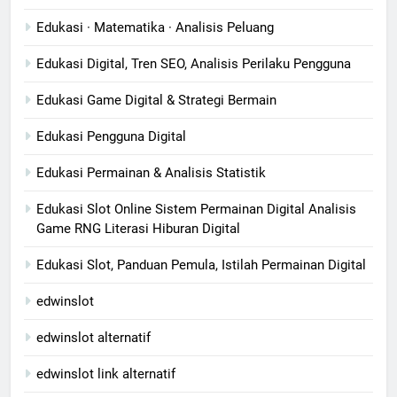
Edukasi · Matematika · Analisis Peluang
Edukasi Digital, Tren SEO, Analisis Perilaku Pengguna
Edukasi Game Digital & Strategi Bermain
Edukasi Pengguna Digital
Edukasi Permainan & Analisis Statistik
Edukasi Slot Online Sistem Permainan Digital Analisis
Game RNG Literasi Hiburan Digital
Edukasi Slot, Panduan Pemula, Istilah Permainan Digital
edwinslot
edwinslot alternatif
edwinslot link alternatif