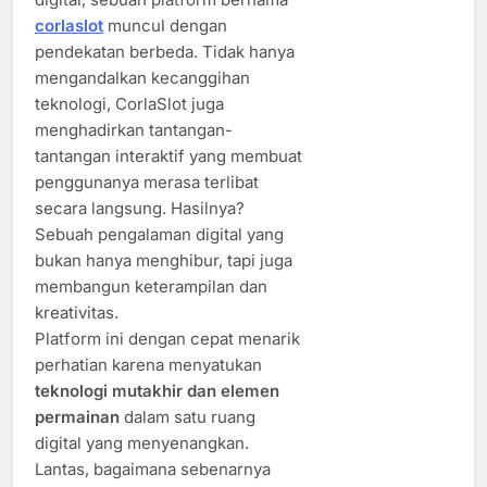
corlaslot
muncul dengan
pendekatan berbeda. Tidak hanya
mengandalkan kecanggihan
teknologi, CorlaSlot juga
menghadirkan tantangan-
tantangan interaktif yang membuat
penggunanya merasa terlibat
secara langsung. Hasilnya?
Sebuah pengalaman digital yang
bukan hanya menghibur, tapi juga
membangun keterampilan dan
kreativitas.
Platform ini dengan cepat menarik
perhatian karena menyatukan
teknologi mutakhir dan elemen
permainan
dalam satu ruang
digital yang menyenangkan.
Lantas, bagaimana sebenarnya