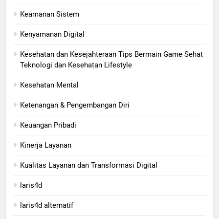
Keamanan Sistem
Kenyamanan Digital
Kesehatan dan Kesejahteraan Tips Bermain Game Sehat
Teknologi dan Kesehatan Lifestyle
Kesehatan Mental
Ketenangan & Pengembangan Diri
Keuangan Pribadi
Kinerja Layanan
Kualitas Layanan dan Transformasi Digital
laris4d
laris4d alternatif