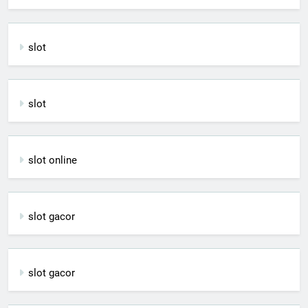
slot
slot
slot online
slot gacor
slot gacor