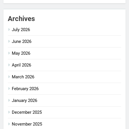
Archives
July 2026
June 2026
May 2026
April 2026
March 2026
February 2026
January 2026
December 2025
November 2025