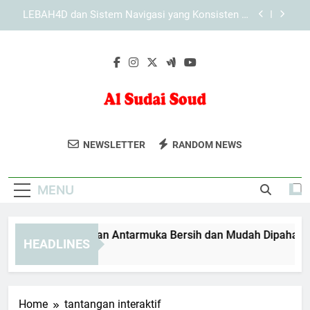
Skip
EDWINSLOT dengan Sistem Responsif untuk
to
Pengalaman yang Lebih Nyaman
content
LEBAH4D dengan Sistem Responsif untuk
Pengalaman yang Lebih Nyaman
EDWINSLOT dengan Antarmuka Bersih dan
Mudah Dipahami
LEBAH4D dan Sistem Navigasi yang Konsisten di
Setiap Halaman
Al Sudai Soud
Rasakan Aroma Elegan Dari Parfum Dan
EDWINSLOT dengan Sistem Responsif untuk
NEWSLETTER
RANDOM NEWS
Pengalaman yang Lebih Nyaman
Minyak Wangi Al Sudais Oud. Koleksi
LEBAH4D dengan Sistem Responsif untuk
Mewah Yang Tahan Lama.
Pengalaman yang Lebih Nyaman
MENU
DWINSLOT dengan Antarmuka Bersih dan Mudah Dipahami
HEADLINES
Weeks Ago
Home
tantangan interaktif