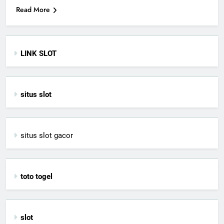
Read More
LINK SLOT
situs slot
situs slot gacor
toto togel
slot