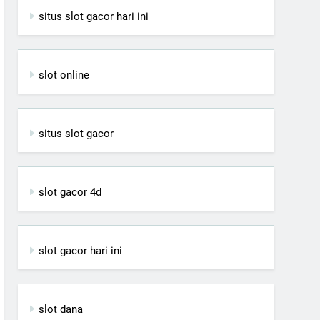
situs slot gacor hari ini
slot online
situs slot gacor
slot gacor 4d
slot gacor hari ini
slot dana