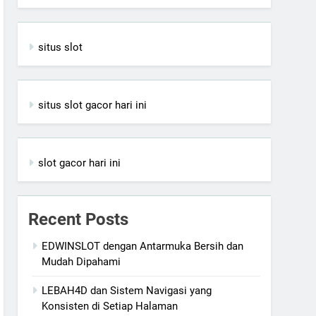
situs slot
situs slot gacor hari ini
slot gacor hari ini
Recent Posts
EDWINSLOT dengan Antarmuka Bersih dan
Mudah Dipahami
LEBAH4D dan Sistem Navigasi yang
Konsisten di Setiap Halaman