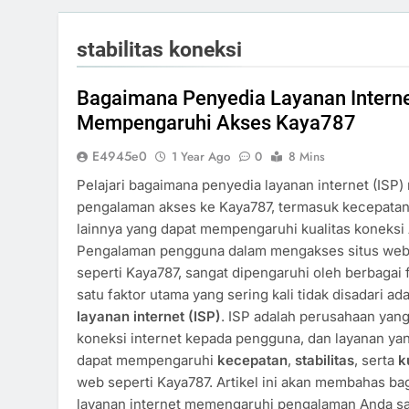
stabilitas koneksi
Bagaimana Penyedia Layanan Intern
Mempengaruhi Akses Kaya787
E4945e0
1 Year Ago
0
8 Mins
Pelajari bagaimana penyedia layanan internet (ISP
pengalaman akses ke Kaya787, termasuk kecepatan, s
lainnya yang dapat mempengaruhi kualitas koneksi
Pengalaman pengguna dalam mengakses situs web,
seperti Kaya787, sangat dipengaruhi oleh berbagai f
satu faktor utama yang sering kali tidak disadari ad
layanan internet (ISP)
. ISP adalah perusahaan yan
koneksi internet kepada pengguna, dan layanan ya
dapat mempengaruhi
kecepatan
,
stabilitas
, serta
k
web seperti Kaya787. Artikel ini akan membahas b
layanan internet memengaruhi pengalaman Anda s