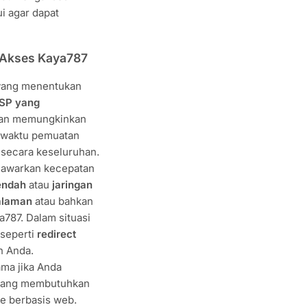
i agar dapat
 Akses Kaya787
a yang menentukan
ISP yang
an memungkinkan
 waktu pemuatan
secara keseluruhan.
nawarkan kecepatan
endah
atau
jaringan
alaman
atau bahkan
787. Dalam situasi
 seperti
redirect
n Anda.
ama jika Anda
s yang membutuhkan
e berbasis web.