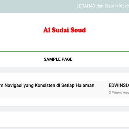
LEBAH4D dan Sistem Navig
EDWINSLOT dengan Sistem Responsif 
LEBAH4D dengan Sistem Responsif 
Sudai Soud
EDWINSLOT dengan A
roma Elegan Dari Parfum Dan Minyak Wangi Al Sudais Oud. K
LEBAH4D dan Sistem Navig
SAMPLE PAGE
EDWINSLOT dengan Sistem Responsif 
LEBAH4D dengan Sistem Responsif 
ang Konsisten di Setiap Halaman
EDWINSLOT dengan Si
3 Weeks Ago