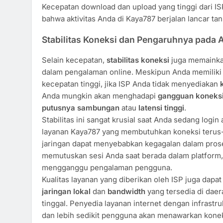
Kecepatan download dan upload yang tinggi dari I
bahwa aktivitas Anda di Kaya787 berjalan lancar ta
Stabilitas Koneksi dan Pengaruhnya pada
Selain kecepatan,
stabilitas koneksi
juga memainka
dalam pengalaman online. Meskipun Anda memiliki
kecepatan tinggi, jika ISP Anda tidak menyediakan
Anda mungkin akan menghadapi
gangguan koneks
putusnya sambungan
atau
latensi tinggi
.
Stabilitas ini sangat krusial saat Anda sedang log
layanan Kaya787 yang membutuhkan koneksi teru
jaringan dapat menyebabkan kegagalan dalam prose
memutuskan sesi Anda saat berada dalam platform, 
mengganggu pengalaman pengguna.
Kualitas layanan yang diberikan oleh ISP juga dapat
jaringan lokal
dan
bandwidth
yang tersedia di dae
tinggal. Penyedia layanan internet dengan infrastru
dan lebih sedikit pengguna akan menawarkan koneks