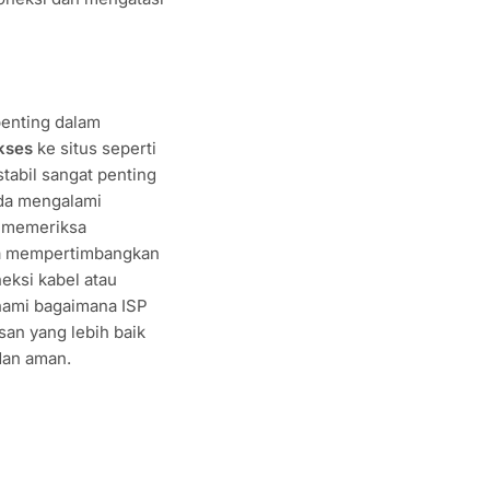
penting dalam
akses
ke situs seperti
stabil sangat penting
nda mengalami
k memeriksa
rta mempertimbangkan
eksi kabel atau
hami bagaimana ISP
an yang lebih baik
dan aman.