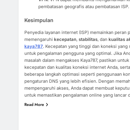
pembatasan geografis atau pembatasan ISP.
Kesimpulan
Penyedia layanan internet (ISP) memainkan peran 
memengaruhi
kecepatan
,
stabilitas
, dan
kualitas 
kaya787
. Kecepatan yang tinggi dan koneksi yang 
untuk pengalaman pengguna yang optimal. Jika A
masalah dalam mengakses Kaya787, pastikan untu
kecepatan dan kualitas koneksi internet Anda, se
beberapa langkah optimasi seperti penggunaan kon
pengaturan DNS yang lebih efisien. Dengan mema
mempengaruhi akses, Anda dapat membuat keputus
untuk memastikan pengalaman online yang lancar 
Read More