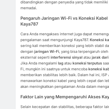
dibandingkan dengan penyedia yang tidak memiliki 
memadai.
Pengaruh Jaringan Wi-Fi vs Koneksi Kabel
Kaya787
Cara Anda mengakses internet juga dapat memengar
pengalaman saat mengunjungi Kaya787.
Koneksi ka
sering kali memberikan koneksi yang lebih stabil d
dengan
jaringan Wi-Fi
, yang bisa terpengaruh oleh
eksternal seperti
interferensi sinyal
atau
jarak dari
Jika Anda mengalami
lag
atau
koneksi terputus
saa
Fi, mungkin ini saatnya untuk mencoba
koneksi ka
memberikan stabilitas lebih baik. Dalam hal ini, IS
menawarkan koneksi kabel yang lebih cepat dan leb
akan meningkatkan pengalaman Anda dalam menga
Faktor Lain yang Mempengaruhi Akses Ka
Selain kecepatan dan stabilitas, beberapa faktor la