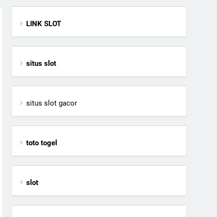
LINK SLOT
situs slot
situs slot gacor
toto togel
slot