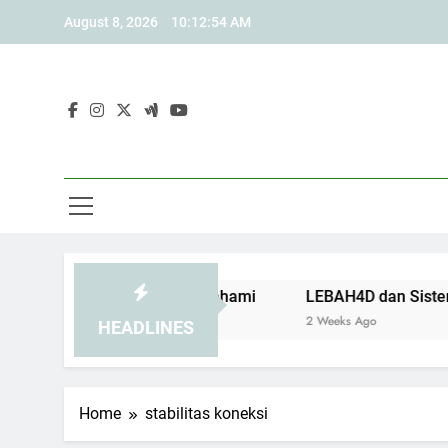
Skip
August 8, 2026
10:12:55 AM
to
content
Al 
Rasakan A
ih dan Mudah Dipahami
LEBAH4D dan Sistem Navigasi y
2 Weeks Ago
HEADLINES
Home
stabilitas koneksi