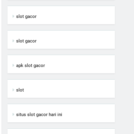
slot gacor
slot gacor
apk slot gacor
slot
situs slot gacor hari ini