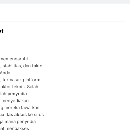
et
) memengaruhi
tabilitas, dan faktor
 Anda.
 termasuk platform
aktor teknis. Salah
alah
penyedia
g menyediakan
ng mereka tawarkan
ualitas akses
ke situs
agaimana penyedia
aat mengakses