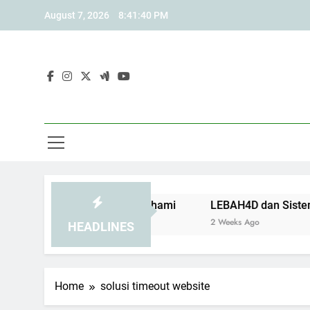
Skip
August 7, 2026
8:41:41 PM
to
content
Al 
Rasakan A
h dan Mudah Dipahami
LEBAH4D dan Sistem Navigasi y
2 Weeks Ago
HEADLINES
Home
solusi timeout website