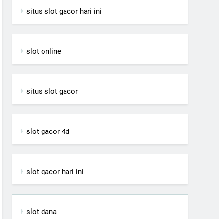
situs slot gacor hari ini
slot online
situs slot gacor
slot gacor 4d
slot gacor hari ini
slot dana