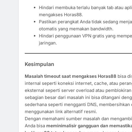
Hindari membuka terlalu banyak tab atau apli
mengakses Horas88.
Pastikan perangkat Anda tidak sedang menj
otomatis yang memakan bandwidth.
Hindari penggunaan VPN gratis yang mempe
jaringan.
Kesimpulan
Masalah timeout saat mengakses Horas88
bisa di
internal seperti koneksi internet, cache, atau per
eksternal seperti server overload atau pemblokiran
sebagian besar dari masalah ini bisa ditangani den
sederhana seperti mengganti DNS, membersihkan 
menggunakan link alternatif resmi.
Dengan memahami sumber masalah dan mengambil t
Anda bisa
meminimalisir gangguan dan memastik