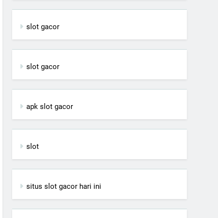
slot gacor
slot gacor
apk slot gacor
slot
situs slot gacor hari ini