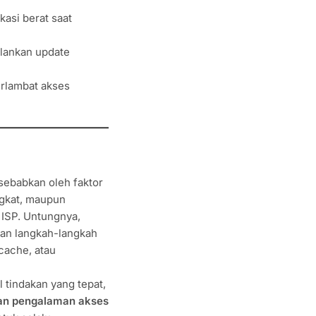
kasi berat saat
alankan update
rlambat akses
sebabkan oleh faktor
angkat, maupun
 ISP. Untungnya,
gan langkah-langkah
cache, atau
indakan yang tepat,
an pengalaman akses