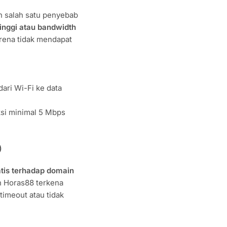
h salah satu penyebab
tinggi atau bandwidth
arena tidak mendapat
dari Wi-Fi ke data
si minimal 5 Mbps
)
atis terhadap domain
in Horas88 terkena
timeout atau tidak