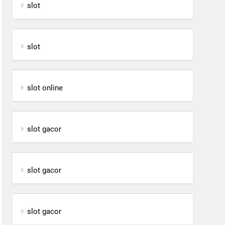
slot
slot
slot online
slot gacor
slot gacor
slot gacor