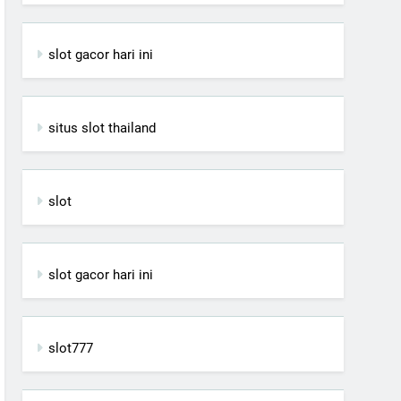
slot gacor hari ini
situs slot thailand
slot
slot gacor hari ini
slot777