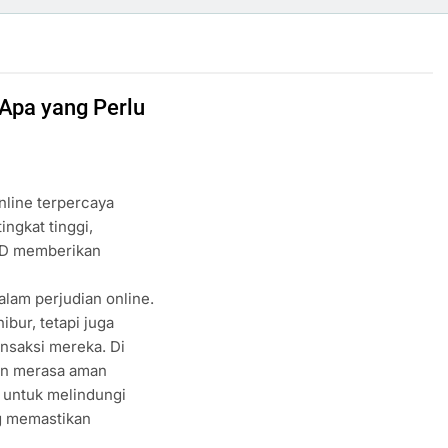
Apa yang Perlu
nline terpercaya
ngkat tinggi,
n4D memberikan
alam perjudian online.
bur, tetapi juga
ansaksi mereka. Di
kan merasa aman
 untuk melindungi
ng memastikan