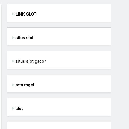
LINK SLOT
situs slot
situs slot gacor
toto togel
slot