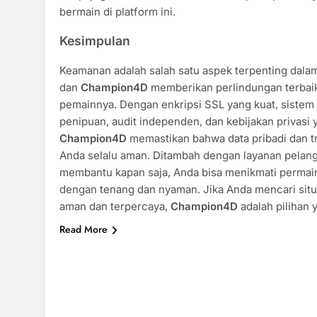
bermain di platform ini.
Kesimpulan
Keamanan adalah salah satu aspek terpenting dalam
dan
Champion4D
memberikan perlindungan terbaik
pemainnya. Dengan enkripsi SSL yang kuat, sistem 
penipuan, audit independen, dan kebijakan privasi y
Champion4D
memastikan bahwa data pribadi dan tr
Anda selalu aman. Ditambah dengan layanan pelan
membantu kapan saja, Anda bisa menikmati permain
dengan tenang dan nyaman. Jika Anda mencari situ
aman dan terpercaya,
Champion4D
adalah pilihan 
Read More