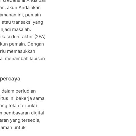
i kredensial Anda dan
kan, akun Anda akan
gamanan ini, pemain
 atau transaksi yang
njadi masalah.
kasi dua faktor (2FA)
 akun pemain. Dengan
erlu memasukkan
ka, menambah lapisan
percaya
a dalam perjudian
tus ini bekerja sama
ng telah terbukti
m pembayaran digital
ran yang tersedia,
n aman untuk