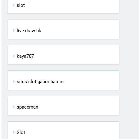
slot
live draw hk
kaya787
situs slot gacor hari ini
spaceman
Slot