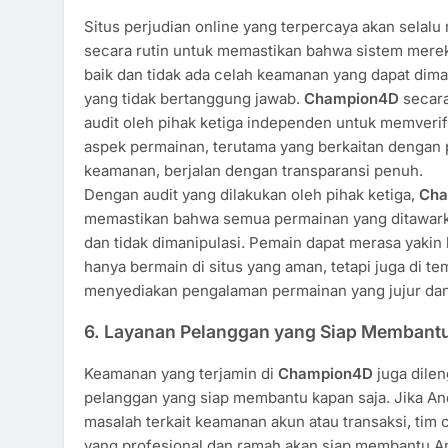
Situs perjudian online yang terpercaya akan selalu 
secara rutin untuk memastikan bahwa sistem mere
baik dan tidak ada celah keamanan yang dapat dima
yang tidak bertanggung jawab.
Champion4D
secara
audit oleh pihak ketiga independen untuk memveri
aspek permainan, terutama yang berkaitan dengan
keamanan, berjalan dengan transparansi penuh.
Dengan audit yang dilakukan oleh pihak ketiga,
Cha
memastikan bahwa semua permainan yang ditawarkan 
dan tidak dimanipulasi. Pemain dapat merasa yakin
hanya bermain di situs yang aman, tetapi juga di t
menyediakan pengalaman permainan yang jujur dan
6.
Layanan Pelanggan yang Siap Membant
Keamanan yang terjamin di
Champion4D
juga dile
pelanggan yang siap membantu kapan saja. Jika A
masalah terkait keamanan akun atau transaksi, tim
yang profesional dan ramah akan siap membantu A