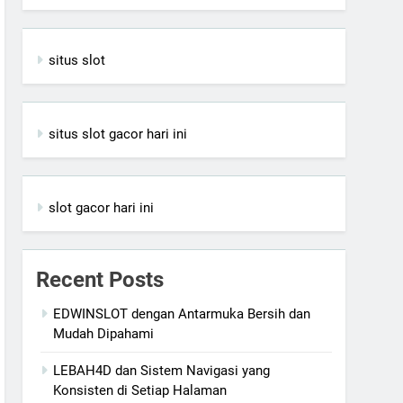
situs slot
situs slot gacor hari ini
slot gacor hari ini
Recent Posts
EDWINSLOT dengan Antarmuka Bersih dan
Mudah Dipahami
LEBAH4D dan Sistem Navigasi yang
Konsisten di Setiap Halaman