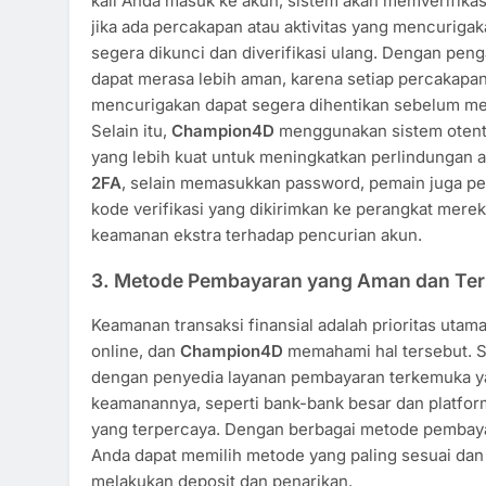
kali Anda masuk ke akun, sistem akan memverifikas
jika ada percakapan atau aktivitas yang mencuriga
segera dikunci dan diverifikasi ulang. Dengan pen
dapat merasa lebih aman, karena setiap percakapan
mencurigakan dapat segera dihentikan sebelum me
Selain itu,
Champion4D
menggunakan sistem otenti
yang lebih kuat untuk meningkatkan perlindungan
2FA
, selain memasukkan password, pemain juga p
kode verifikasi yang dikirimkan ke perangkat mere
keamanan ekstra terhadap pencurian akun.
3.
Metode Pembayaran yang Aman dan Ter
Keamanan transaksi finansial adalah prioritas utam
online, dan
Champion4D
memahami hal tersebut. Si
dengan penyedia layanan pembayaran terkemuka ya
keamanannya, seperti bank-bank besar dan platfor
yang terpercaya. Dengan berbagai metode pembaya
Anda dapat memilih metode yang paling sesuai da
melakukan deposit dan penarikan.