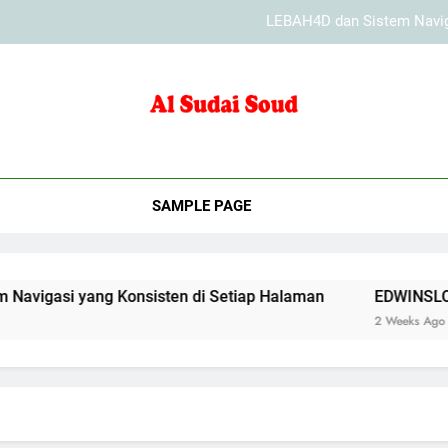
LEBAH4D dan Sistem Navig
EDWINSLOT dengan Sistem Responsif 
LEBAH4D dengan Sistem Responsif 
Sudai Soud
EDWINSLOT dengan A
roma Elegan Dari Parfum Dan Minyak Wangi Al Sudais Oud. K
LEBAH4D dan Sistem Navig
SAMPLE PAGE
EDWINSLOT dengan Sistem Responsif 
LEBAH4D dengan Sistem Responsif 
ang Konsisten di Setiap Halaman
EDWINSLOT dengan Si
2 Weeks Ago