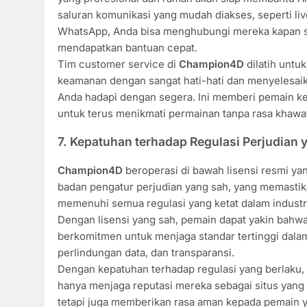
saluran komunikasi yang mudah diakses, seperti live
WhatsApp, Anda bisa menghubungi mereka kapan s
mendapatkan bantuan cepat.
Tim customer service di
Champion4D
dilatih untu
keamanan dengan sangat hati-hati dan menyelesai
Anda hadapi dengan segera. Ini memberi pemain k
untuk terus menikmati permainan tanpa rasa khawat
7.
Kepatuhan terhadap Regulasi Perjudian 
Champion4D
beroperasi di bawah lisensi resmi ya
badan pengatur perjudian yang sah, yang memastika
memenuhi semua regulasi yang ketat dalam industri
Dengan lisensi yang sah, pemain dapat yakin bahw
berkomitmen untuk menjaga standar tertinggi dala
perlindungan data, dan transparansi.
Dengan kepatuhan terhadap regulasi yang berlaku,
hanya menjaga reputasi mereka sebagai situs yang 
tetapi juga memberikan rasa aman kepada pemain 