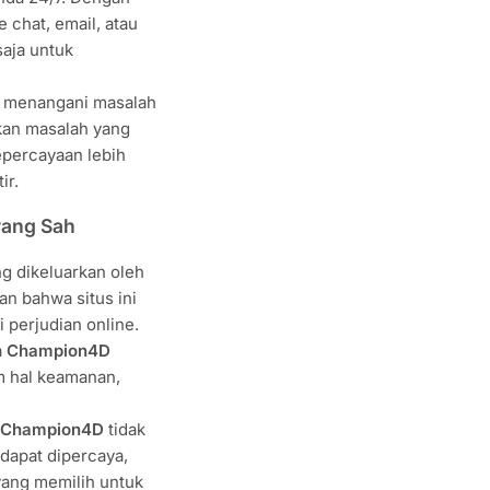
 chat, email, atau
aja untuk
k menangani masalah
kan masalah yang
epercayaan lebih
ir.
yang Sah
ng dikeluarkan oleh
n bahwa situs ini
 perjudian online.
a
Champion4D
m hal keamanan,
Champion4D
tidak
dapat dipercaya,
yang memilih untuk