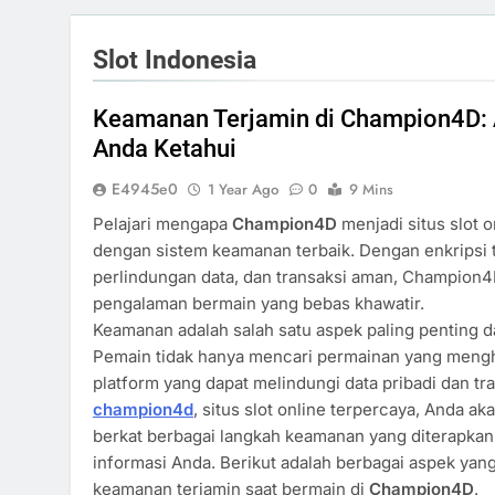
Slot Indonesia
Keamanan Terjamin di Champion4D: 
Anda Ketahui
E4945e0
1 Year Ago
0
9 Mins
Pelajari mengapa
Champion4D
menjadi situs slot o
dengan sistem keamanan terbaik. Dengan enkripsi ti
perlindungan data, dan transaksi aman, Champio
pengalaman bermain yang bebas khawatir.
Keamanan adalah salah satu aspek paling penting d
Pemain tidak hanya mencari permainan yang menghi
platform yang dapat melindungi data pribadi dan tr
champion4d
, situs slot online terpercaya, Anda a
berkat berbagai langkah keamanan yang diterapkan
informasi Anda. Berikut adalah berbagai aspek ya
keamanan terjamin saat bermain di
Champion4D
.