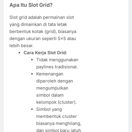
Apa Itu Slot Grid?
Slot grid adalah permainan slot
yang dimainkan di tata letak
berbentuk kotak (grid), biasanya
dengan ukuran seperti 5×5 atau
lebih besar.
Cara Kerja Slot Grid:
Tidak menggunakan
paylines tradisional.
Kemenangan
diperoleh dengan
mengumpulkan
simbol dalam
kelompok (cluster).
Simbol yang
membentuk cluster
biasanya menghilang,
dan simbol baru jatuh