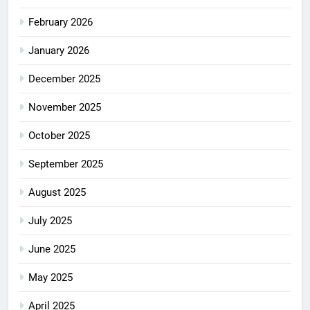
February 2026
January 2026
December 2025
November 2025
October 2025
September 2025
August 2025
July 2025
June 2025
May 2025
April 2025