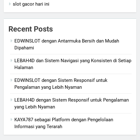
slot gacor hari ini
Recent Posts
EDWINSLOT dengan Antarmuka Bersih dan Mudah
Dipahami
LEBAH4D dan Sistem Navigasi yang Konsisten di Setiap
Halaman
EDWINSLOT dengan Sistem Responsif untuk
Pengalaman yang Lebih Nyaman
LEBAH4D dengan Sistem Responsif untuk Pengalaman
yang Lebih Nyaman
KAYA787 sebagai Platform dengan Pengelolaan
Informasi yang Terarah