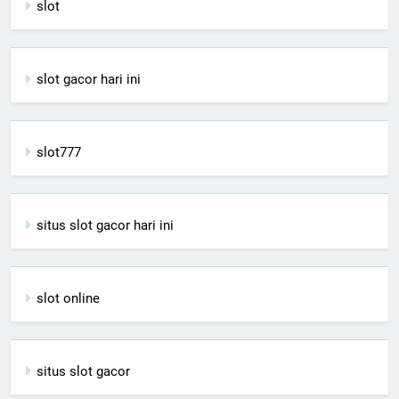
slot
slot gacor hari ini
slot777
situs slot gacor hari ini
slot online
situs slot gacor