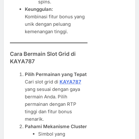
spins.
Keunggulan:
Kombinasi fitur bonus yang
unik dengan peluang
kemenangan tinggi.
Cara Bermain Slot Grid di
KAYA787
Pilih Permainan yang Tepat
Cari slot grid di
KAYA787
yang sesuai dengan gaya
bermain Anda. Pilih
permainan dengan RTP
tinggi dan fitur bonus
menarik.
Pahami Mekanisme Cluster
Simbol yang