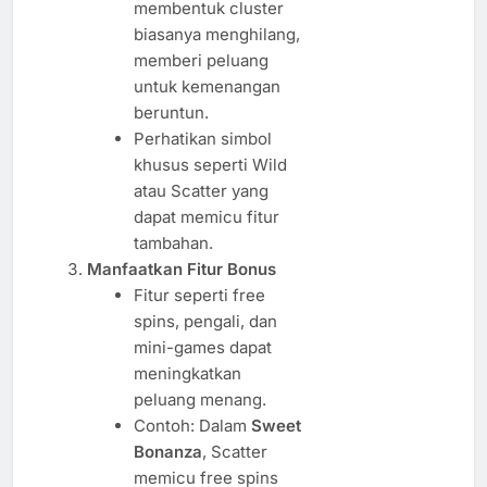
membentuk cluster
biasanya menghilang,
memberi peluang
untuk kemenangan
beruntun.
Perhatikan simbol
khusus seperti Wild
atau Scatter yang
dapat memicu fitur
tambahan.
Manfaatkan Fitur Bonus
Fitur seperti free
spins, pengali, dan
mini-games dapat
meningkatkan
peluang menang.
Contoh: Dalam
Sweet
Bonanza
, Scatter
memicu free spins