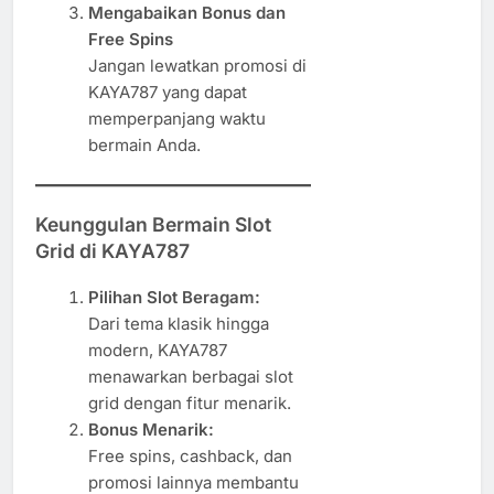
Mengabaikan Bonus dan
Free Spins
Jangan lewatkan promosi di
KAYA787 yang dapat
memperpanjang waktu
bermain Anda.
Keunggulan Bermain Slot
Grid di KAYA787
Pilihan Slot Beragam:
Dari tema klasik hingga
modern, KAYA787
menawarkan berbagai slot
grid dengan fitur menarik.
Bonus Menarik:
Free spins, cashback, dan
promosi lainnya membantu