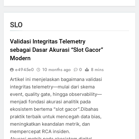
SLO
Validasi Integritas Telemetry
sebagai Dasar Akurasi “Slot Gacor”
Modern
e4945e0
10 months ago
0
8 mins
Artikel ini menjelaskan bagaimana validasi
integritas telemetry—mulai dari skema
event, quality gate, hingga observability—
menjadi fondasi akurasi analitik pada
ekosistem bertema “slot gacor”.Dibahas
praktik terbaik untuk mencegah data bias,
meningkatkan keandalan metrik, dan
mempercepat RCA insiden.
Akurasi metrik pada ekosistem digital