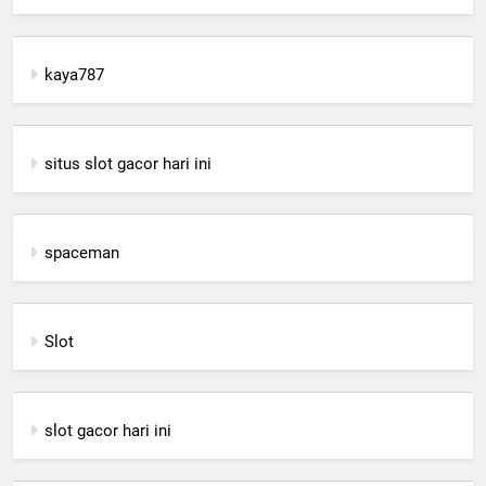
kaya787
situs slot gacor hari ini
spaceman
Slot
slot gacor hari ini