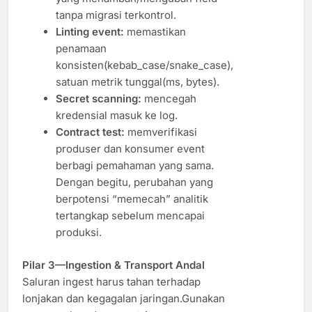
tanpa migrasi terkontrol.
Linting event:
memastikan
penamaan
konsisten(kebab_case/snake_case),
satuan metrik tunggal(ms, bytes).
Secret scanning:
mencegah
kredensial masuk ke log.
Contract test:
memverifikasi
produser dan konsumer event
berbagi pemahaman yang sama.
Dengan begitu, perubahan yang
berpotensi “memecah” analitik
tertangkap sebelum mencapai
produksi.
Pilar 3—Ingestion & Transport Andal
Saluran ingest harus tahan terhadap
lonjakan dan kegagalan jaringan.Gunakan