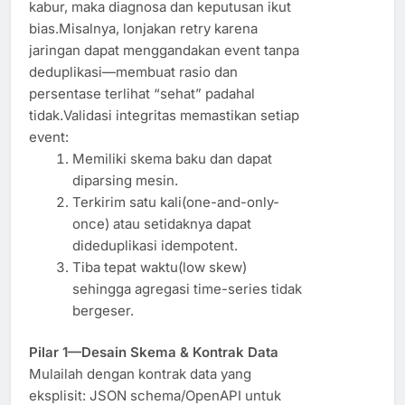
kabur, maka diagnosa dan keputusan ikut
bias.Misalnya, lonjakan retry karena
jaringan dapat menggandakan event tanpa
deduplikasi—membuat rasio dan
persentase terlihat “sehat” padahal
tidak.Validasi integritas memastikan setiap
event:
Memiliki skema baku dan dapat
diparsing mesin.
Terkirim satu kali(one-and-only-
once) atau setidaknya dapat
dideduplikasi idempotent.
Tiba tepat waktu(low skew)
sehingga agregasi time-series tidak
bergeser.
Pilar 1—Desain Skema & Kontrak Data
Mulailah dengan kontrak data yang
eksplisit: JSON schema/OpenAPI untuk