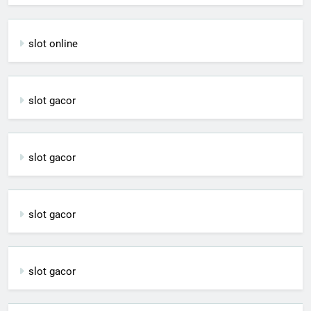
slot online
slot gacor
slot gacor
slot gacor
slot gacor