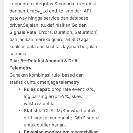
kebocoran integritas.Standarkan korelasi
dengan
end-to-end dari API
trace_id
gateway hingga service dan database
driver.Sejalan itu, definisikan
Golden
Signals
(Rate, Errors, Duration, Saturation)
dan jadikan mereka guardrail SLO agar
kualitas data dan kualitas layanan berjalan
seirama.
Pilar 5—Deteksi Anomali & Drift
Telemetry
Gunakan kombinasi rule-based dan
statistik untuk menjaga telemetry:
Rules cepat:
drop rate event>X%,
log parsing error>Y%, skew
waktu>Z detik.
Statistik:
CUSUM/Shewhart untuk
drift jangka menengah; IQR/Z-score
untuk outlier harian.
Bayesian monitoring:
menstabilkan