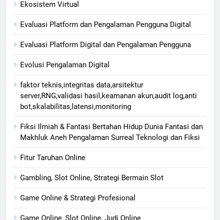
Ekosistem Virtual
Evaluasi Platform dan Pengalaman Pengguna Digital
Evaluasi Platform Digital dan Pengalaman Pengguna
Evolusi Pengalaman Digital
faktor teknis,integritas data,arsitektur
server,RNG,validasi hasil,keamanan akun,audit log,anti
bot,skalabilitas,latensi,monitoring
Fiksi Ilmiah & Fantasi Bertahan Hidup Dunia Fantasi dan
Makhluk Aneh Pengalaman Surreal Teknologi dan Fiksi
Fitur Taruhan Online
Gambling, Slot Online, Strategi Bermain Slot
Game Online & Strategi Profesional
Game Online, Slot Online, Judi Online