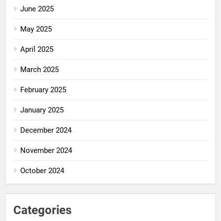
June 2025
May 2025
April 2025
March 2025
February 2025
January 2025
December 2024
November 2024
October 2024
Categories