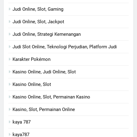
Judi Online, Slot, Gaming
Judi Online, Slot, Jackpot
Judi Online, Strategi Kemenangan
Judi Slot Online, Teknologi Perjudian, Platform Judi
Karakter Pokémon
Kasino Online, Judi Online, Slot
Kasino Online, Slot
Kasino Online, Slot, Permainan Kasino
Kasino, Slot, Permainan Online
kaya 787
kaya787