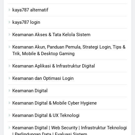
kaya787 alternatif
kaya787 login
Keamanan Akses & Tata Kelola Sistem
Keamanan Akun, Panduan Pemula, Strategi Login, Tips &
Trik, Mobile & Desktop Gaming
Keamanan Aplikasi & Infrastruktur Digital
Keamanan dan Optimasi Login
Keamanan Digital
Keamanan Digital & Mobile Cyber Hygiene
Keamanan Digital & UX Teknologi
Keamanan Digital | Web Security | Infrastruktur Teknologi
| Perlindungan Data | Evaluasi Sistem