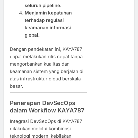
seluruh pipeline.
Menjamin kepatuhan
terhadap regulasi
keamanan informasi
global.
Dengan pendekatan ini, KAYA787
dapat melakukan rilis cepat tanpa
mengorbankan kualitas dan
keamanan sistem yang berjalan di
atas infrastruktur cloud berskala
besar.
Penerapan DevSecOps
dalam Workflow KAYA787
Integrasi DevSecOps di KAYA787
dilakukan melalui kombinasi
teknologi modern, kebijakan