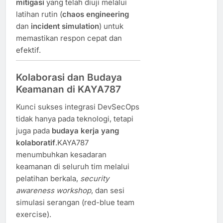
mitigasi
yang telah diuji melalui
latihan rutin (
chaos engineering
dan
incident simulation
) untuk
memastikan respon cepat dan
efektif.
Kolaborasi dan Budaya
Keamanan di KAYA787
Kunci sukses integrasi DevSecOps
tidak hanya pada teknologi, tetapi
juga pada
budaya kerja yang
kolaboratif
.KAYA787
menumbuhkan kesadaran
keamanan di seluruh tim melalui
pelatihan berkala,
security
awareness workshop
, dan sesi
simulasi serangan (red-blue team
exercise).