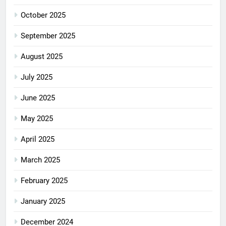
October 2025
September 2025
August 2025
July 2025
June 2025
May 2025
April 2025
March 2025
February 2025
January 2025
December 2024