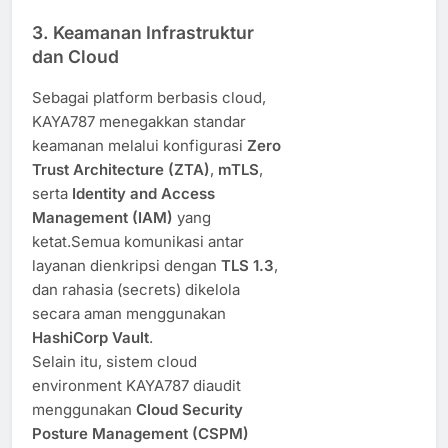
3. Keamanan Infrastruktur
dan Cloud
Sebagai platform berbasis cloud,
KAYA787 menegakkan standar
keamanan melalui konfigurasi
Zero
Trust Architecture (ZTA)
,
mTLS
,
serta
Identity and Access
Management (IAM)
yang
ketat.Semua komunikasi antar
layanan dienkripsi dengan
TLS 1.3
,
dan rahasia (secrets) dikelola
secara aman menggunakan
HashiCorp Vault
.
Selain itu, sistem cloud
environment KAYA787 diaudit
menggunakan
Cloud Security
Posture Management (CSPM)