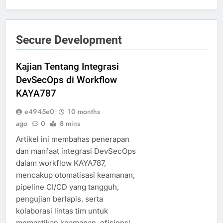
Secure Development
Kajian Tentang Integrasi
DevSecOps di Workflow
KAYA787
e4945e0
10 months
ago
0
8 mins
Artikel ini membahas penerapan
dan manfaat integrasi DevSecOps
dalam workflow KAYA787,
mencakup otomatisasi keamanan,
pipeline CI/CD yang tangguh,
pengujian berlapis, serta
kolaborasi lintas tim untuk
memastikan keamanan, efisiensi,