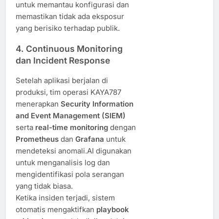
untuk memantau konfigurasi dan
memastikan tidak ada eksposur
yang berisiko terhadap publik.
4. Continuous Monitoring
dan Incident Response
Setelah aplikasi berjalan di
produksi, tim operasi KAYA787
menerapkan
Security Information
and Event Management (SIEM)
serta
real-time monitoring
dengan
Prometheus
dan
Grafana
untuk
mendeteksi anomali.AI digunakan
untuk menganalisis log dan
mengidentifikasi pola serangan
yang tidak biasa.
Ketika insiden terjadi, sistem
otomatis mengaktifkan
playbook