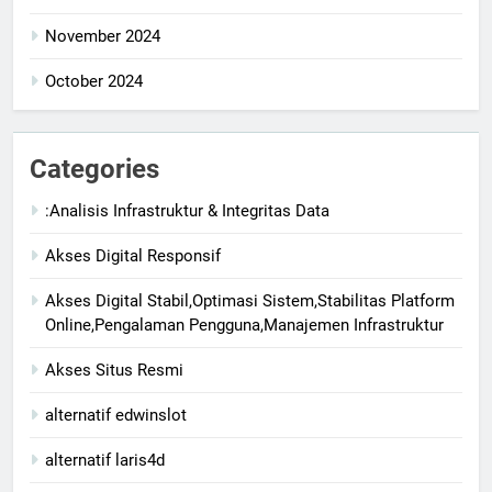
November 2024
October 2024
Categories
:Analisis Infrastruktur & Integritas Data
Akses Digital Responsif
Akses Digital Stabil,Optimasi Sistem,Stabilitas Platform
Online,Pengalaman Pengguna,Manajemen Infrastruktur
Akses Situs Resmi
alternatif edwinslot
alternatif laris4d