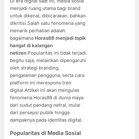
Di era digital saat ini, media sosial
menjadi ruang utama bagi brand
untuk dikenal, dibicarakan, bahkan
dikritisi.Salah satu fenomena yang
menarik perhatian adalah
bagaimana
Horas88 menjadi topik
hangat di kalangan
netizen
.Popularitas ini tidak terjadi
begitu saja, melainkan dipengaruhi
oleh strategi branding,
pengalaman pengguna, serta cara
platform ini merespons tren
digital.Artikel ini akan mengulas
fenomena Horas88 di dunia maya
dari sudut pandang netral, mulai
dari persepsi publik hingga
dampaknya pada identitas digital.
Popularitas di Media Sosial