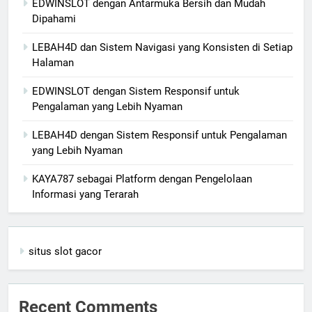
EDWINSLOT dengan Antarmuka Bersih dan Mudah
Dipahami
LEBAH4D dan Sistem Navigasi yang Konsisten di Setiap
Halaman
EDWINSLOT dengan Sistem Responsif untuk
Pengalaman yang Lebih Nyaman
LEBAH4D dengan Sistem Responsif untuk Pengalaman
yang Lebih Nyaman
KAYA787 sebagai Platform dengan Pengelolaan
Informasi yang Terarah
situs slot gacor
Recent Comments