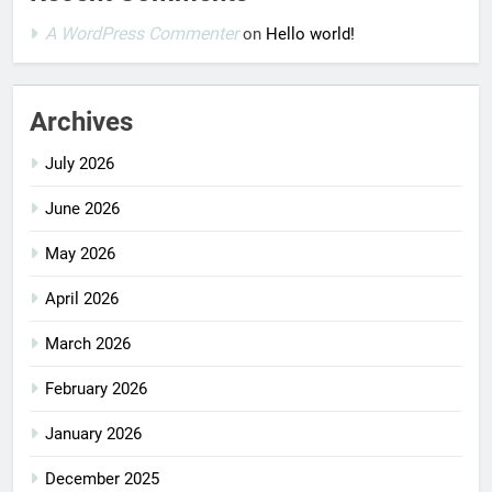
A WordPress Commenter
on
Hello world!
Archives
July 2026
June 2026
May 2026
April 2026
March 2026
February 2026
January 2026
December 2025