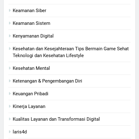
Keamanan Siber
Keamanan Sistem
Kenyamanan Digital
Kesehatan dan Kesejahteraan Tips Bermain Game Sehat
Teknologi dan Kesehatan Lifestyle
Kesehatan Mental
Ketenangan & Pengembangan Diri
Keuangan Pribadi
Kinerja Layanan
Kualitas Layanan dan Transformasi Digital
laris4d