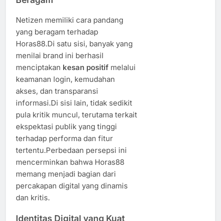
Netizen memiliki cara pandang
yang beragam terhadap
Horas88.Di satu sisi, banyak yang
menilai brand ini berhasil
menciptakan
kesan positif
melalui
keamanan login, kemudahan
akses, dan transparansi
informasi.Di sisi lain, tidak sedikit
pula kritik muncul, terutama terkait
ekspektasi publik yang tinggi
terhadap performa dan fitur
tertentu.Perbedaan persepsi ini
mencerminkan bahwa Horas88
memang menjadi bagian dari
percakapan digital yang dinamis
dan kritis.
Identitas Digital yang Kuat