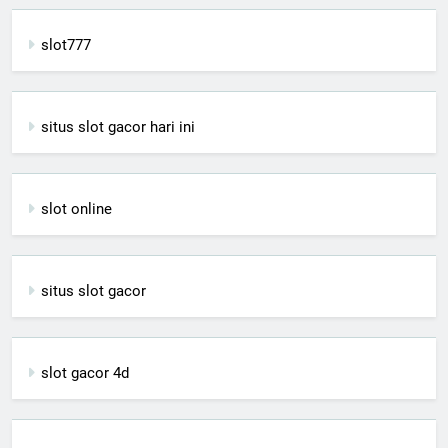
slot777
situs slot gacor hari ini
slot online
situs slot gacor
slot gacor 4d