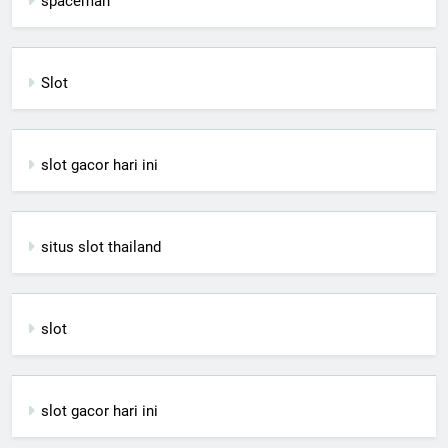
spaceman
Slot
slot gacor hari ini
situs slot thailand
slot
slot gacor hari ini