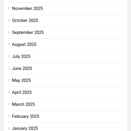
November 2025
October 2025
September 2025
August 2025
July 2025
June 2025
May 2025
April 2025
March 2025
February 2025
January 2025