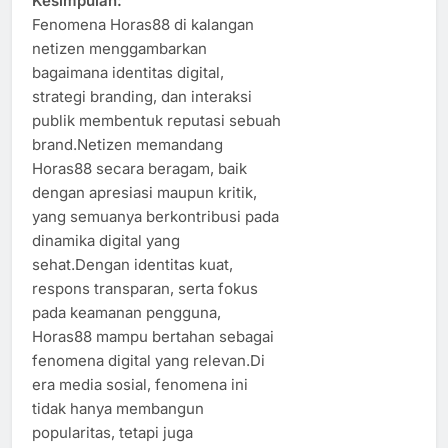
Kesimpulan:
Fenomena Horas88 di kalangan
netizen menggambarkan
bagaimana identitas digital,
strategi branding, dan interaksi
publik membentuk reputasi sebuah
brand.Netizen memandang
Horas88 secara beragam, baik
dengan apresiasi maupun kritik,
yang semuanya berkontribusi pada
dinamika digital yang
sehat.Dengan identitas kuat,
respons transparan, serta fokus
pada keamanan pengguna,
Horas88 mampu bertahan sebagai
fenomena digital yang relevan.Di
era media sosial, fenomena ini
tidak hanya membangun
popularitas, tetapi juga