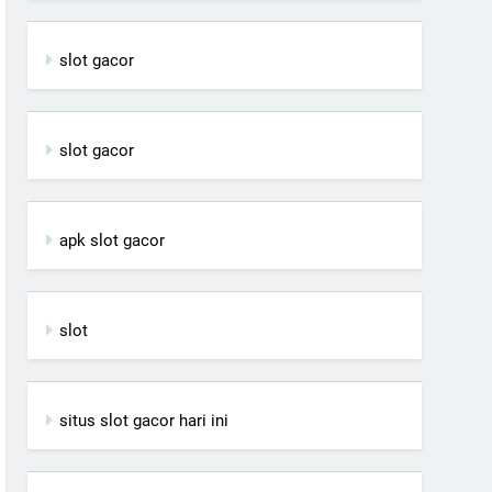
slot gacor
slot gacor
apk slot gacor
slot
situs slot gacor hari ini