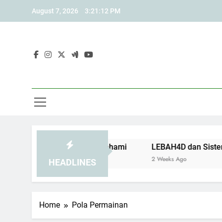
Skip
August 7, 2026
3:21:13 PM
to
content
Al 
Rasakan A
h dan Mudah Dipahami
LEBAH4D dan Sistem Navigasi y
2 Weeks Ago
HEADLINES
Home
Pola Permainan