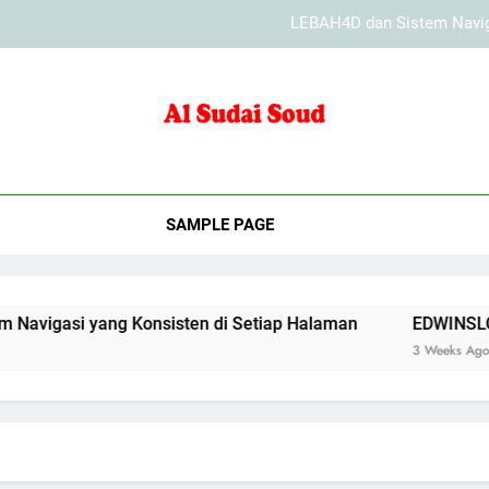
LEBAH4D dan Sistem Navig
EDWINSLOT dengan Sistem Responsif 
LEBAH4D dengan Sistem Responsif 
Sudai Soud
EDWINSLOT dengan A
roma Elegan Dari Parfum Dan Minyak Wangi Al Sudais Oud. K
LEBAH4D dan Sistem Navig
SAMPLE PAGE
EDWINSLOT dengan Sistem Responsif 
LEBAH4D dengan Sistem Responsif 
ang Konsisten di Setiap Halaman
EDWINSLOT dengan Si
3 Weeks Ago