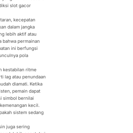
iksi slot gacor
utaran, kecepatan
ilkan dalam jangka
g lebih aktif atau
sa bahwa permainan
tan ini berfungsi
munculnya pola
 kestabilan ritme
ti lag atau penundaan
udah diamati. Ketika
isten, pemain dapat
i simbol bernilai
 kemenangan kecil.
apakah sistem sedang
in juga sering