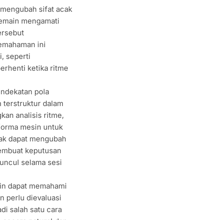
 mengubah sifat acak
—pemain mengamati
ersebut
Pemahaman ini
, seperti
erhenti ketika ritme
endekatan pola
 terstruktur dalam
an analisis ritme,
erforma mesin untuk
idak dapat mengubah
membuat keputusan
muncul selama sesi
ain dapat memahami
n perlu dievaluasi
di salah satu cara