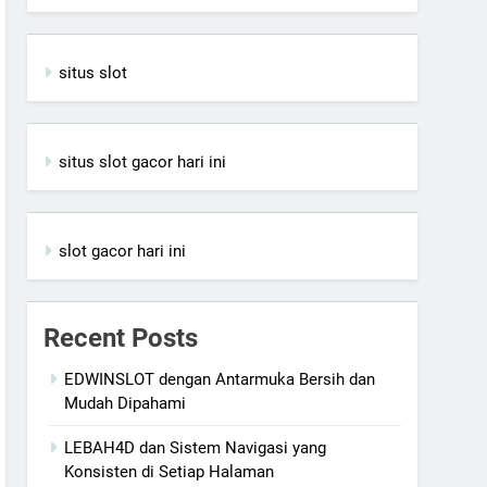
situs slot
situs slot gacor hari ini
slot gacor hari ini
Recent Posts
EDWINSLOT dengan Antarmuka Bersih dan
Mudah Dipahami
LEBAH4D dan Sistem Navigasi yang
Konsisten di Setiap Halaman