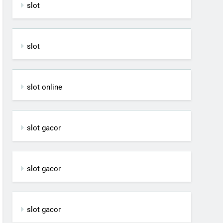
slot
slot
slot online
slot gacor
slot gacor
slot gacor