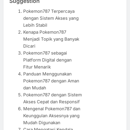
Suggestion
Pokemon787 Terpercaya
dengan Sistem Akses yang
Lebih Stabil
Kenapa Pokemon787
Menjadi Topik yang Banyak
Dicari
Pokemon787 sebagai
Platform Digital dengan
Fitur Menarik
Panduan Menggunakan
Pokemon787 dengan Aman
dan Mudah
Pokemon787 dengan Sistem
Akses Cepat dan Responsif
Mengenal Pokemon787 dan
Keunggulan Aksesnya yang
Mudah Digunakan
Cara Mengatasi Kendala