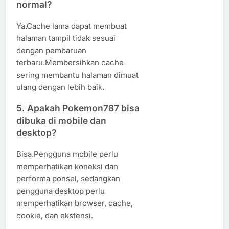
normal?
Ya.Cache lama dapat membuat
halaman tampil tidak sesuai
dengan pembaruan
terbaru.Membersihkan cache
sering membantu halaman dimuat
ulang dengan lebih baik.
5. Apakah Pokemon787 bisa
dibuka di mobile dan
desktop?
Bisa.Pengguna mobile perlu
memperhatikan koneksi dan
performa ponsel, sedangkan
pengguna desktop perlu
memperhatikan browser, cache,
cookie, dan ekstensi.