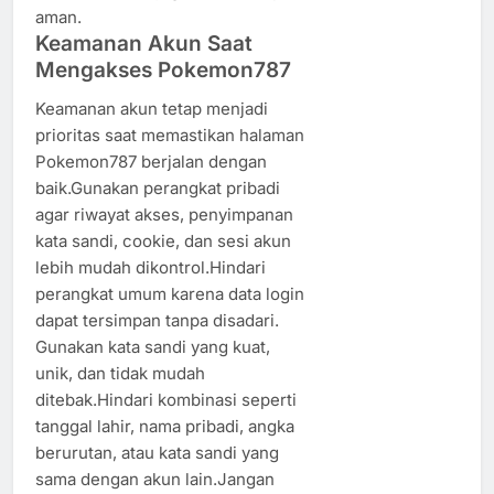
aman.
Keamanan Akun Saat
Mengakses Pokemon787
Keamanan akun tetap menjadi
prioritas saat memastikan halaman
Pokemon787 berjalan dengan
baik.Gunakan perangkat pribadi
agar riwayat akses, penyimpanan
kata sandi, cookie, dan sesi akun
lebih mudah dikontrol.Hindari
perangkat umum karena data login
dapat tersimpan tanpa disadari.
Gunakan kata sandi yang kuat,
unik, dan tidak mudah
ditebak.Hindari kombinasi seperti
tanggal lahir, nama pribadi, angka
berurutan, atau kata sandi yang
sama dengan akun lain.Jangan