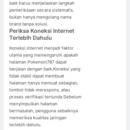
baik harus menjelaskan langkah
pemeriksaan secara sistematis,
bukan hanya mengulang nama
brand tanpa solusi.
Periksa Koneksi Internet
Terlebih Dahulu
Koneksi internet menjadi faktor
utama yang memengaruhi apakah
halaman Pokemon787 dapat
berjalan dengan baik.Koneksi yang
tidak stabil dapat membuat
halaman hanya memuat sebagian,
tombol tidak merespons, atau
proses verifikasi tertunda.Sebelum
menyimpulkan halaman
bermasalah, pengguna sebaiknya
memeriksa kualitas jaringan
terlebih dahulu.