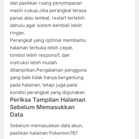
dan pastikan ruang penyimpanan
masih cukup.Jika perangkat terasa
panas atau lambat, restart terlebih
dahulu agar sistem kembali lebih
ringan.
Perangkat yang optimal membantu
halaman terbuka lebih cepat,
tombol lebih responsif, dan
instruksi lebih mudah
ditampilkan.Pengalaman pengguna
yang baik tidak hanya bergantung
pada halaman, tetapi juga pada
kondisi perangkat yang digunakan.
Periksa Tampilan Halaman
Sebelum Memasukkan
Data
Sebelum memasukkan data akun,
pastikan halaman Pokemon787