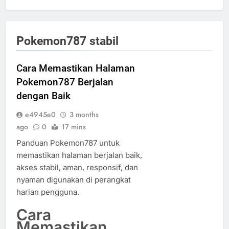
Pokemon787 stabil
Cara Memastikan Halaman
Pokemon787 Berjalan
dengan Baik
e4945e0
3 months
ago
0
17 mins
Panduan Pokemon787 untuk
memastikan halaman berjalan baik,
akses stabil, aman, responsif, dan
nyaman digunakan di perangkat
harian pengguna.
Cara
Memastikan