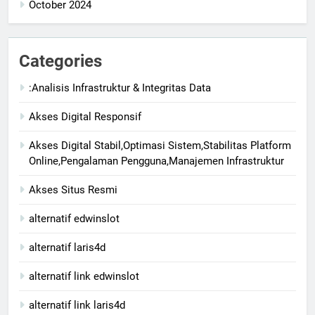
October 2024
Categories
:Analisis Infrastruktur & Integritas Data
Akses Digital Responsif
Akses Digital Stabil,Optimasi Sistem,Stabilitas Platform
Online,Pengalaman Pengguna,Manajemen Infrastruktur
Akses Situs Resmi
alternatif edwinslot
alternatif laris4d
alternatif link edwinslot
alternatif link laris4d