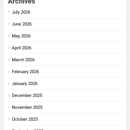
Archives
July 2026
June 2026
May 2026
April 2026
March 2026
February 2026
January 2026
December 2025
November 2025
October 2025