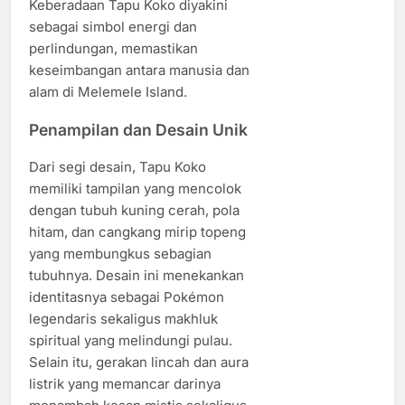
Keberadaan Tapu Koko diyakini
sebagai simbol energi dan
perlindungan, memastikan
keseimbangan antara manusia dan
alam di Melemele Island.
Penampilan dan Desain Unik
Dari segi desain, Tapu Koko
memiliki tampilan yang mencolok
dengan tubuh kuning cerah, pola
hitam, dan cangkang mirip topeng
yang membungkus sebagian
tubuhnya. Desain ini menekankan
identitasnya sebagai Pokémon
legendaris sekaligus makhluk
spiritual yang melindungi pulau.
Selain itu, gerakan lincah dan aura
listrik yang memancar darinya