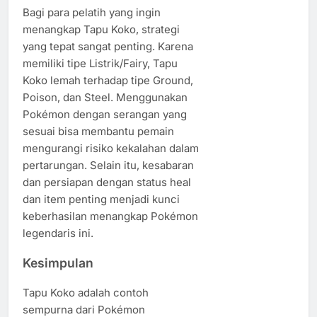
Bagi para pelatih yang ingin
menangkap Tapu Koko, strategi
yang tepat sangat penting. Karena
memiliki tipe Listrik/Fairy, Tapu
Koko lemah terhadap tipe Ground,
Poison, dan Steel. Menggunakan
Pokémon dengan serangan yang
sesuai bisa membantu pemain
mengurangi risiko kekalahan dalam
pertarungan. Selain itu, kesabaran
dan persiapan dengan status heal
dan item penting menjadi kunci
keberhasilan menangkap Pokémon
legendaris ini.
Kesimpulan
Tapu Koko adalah contoh
sempurna dari Pokémon