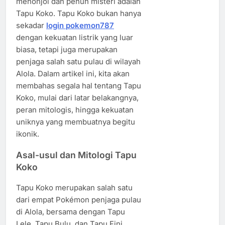
menonjol dan penuh misteri adalah
Tapu Koko. Tapu Koko bukan hanya
sekadar
login pokemon787
dengan kekuatan listrik yang luar
biasa, tetapi juga merupakan
penjaga salah satu pulau di wilayah
Alola. Dalam artikel ini, kita akan
membahas segala hal tentang Tapu
Koko, mulai dari latar belakangnya,
peran mitologis, hingga kekuatan
uniknya yang membuatnya begitu
ikonik.
Asal-usul dan Mitologi Tapu
Koko
Tapu Koko merupakan salah satu
dari empat Pokémon penjaga pulau
di Alola, bersama dengan Tapu
Lele, Tapu Bulu, dan Tapu Fini.