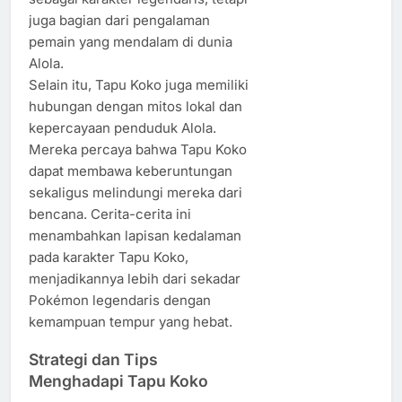
juga bagian dari pengalaman
pemain yang mendalam di dunia
Alola.
Selain itu, Tapu Koko juga memiliki
hubungan dengan mitos lokal dan
kepercayaan penduduk Alola.
Mereka percaya bahwa Tapu Koko
dapat membawa keberuntungan
sekaligus melindungi mereka dari
bencana. Cerita-cerita ini
menambahkan lapisan kedalaman
pada karakter Tapu Koko,
menjadikannya lebih dari sekadar
Pokémon legendaris dengan
kemampuan tempur yang hebat.
Strategi dan Tips
Menghadapi Tapu Koko