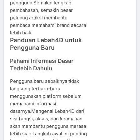
pengguna.Semakin lengkap
pembahasan, semakin besar
peluang artikel membantu
pembaca memahami brand secara
lebih baik.
Panduan Lebah4D untuk
Pengguna Baru
Pahami Informasi Dasar
Terlebih Dahulu
Pengguna baru sebaiknya tidak
langsung terburu-buru
menggunakan platform sebelum
memahami informasi
dasarnya.Mengenal Lebah4D dari
sisi fungsi, akses, dan keamanan
akan membantu pengguna merasa
lebih siap.Langkah awal ini penting