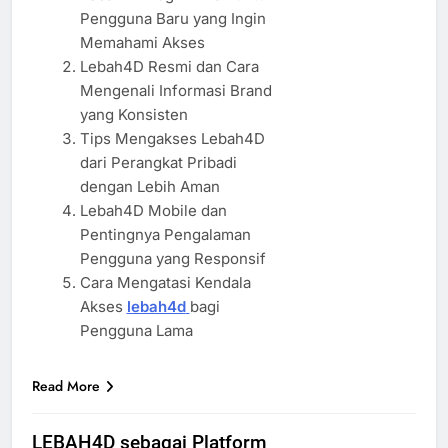
Pengguna Baru yang Ingin
Memahami Akses
Lebah4D Resmi dan Cara
Mengenali Informasi Brand
yang Konsisten
Tips Mengakses Lebah4D
dari Perangkat Pribadi
dengan Lebih Aman
Lebah4D Mobile dan
Pentingnya Pengalaman
Pengguna yang Responsif
Cara Mengatasi Kendala
Akses
lebah4d
bagi
Pengguna Lama
Read More
LEBAH4D sebagai Platform