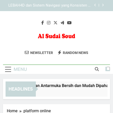
Skip
EDWINSLOT dengan Sistem Responsif untuk
to
Pengalaman yang Lebih Nyaman
content
LEBAH4D dengan Sistem Responsif untuk
Pengalaman yang Lebih Nyaman
EDWINSLOT dengan Antarmuka Bersih dan
Mudah Dipahami
LEBAH4D dan Sistem Navigasi yang Konsisten di
Setiap Halaman
Al Sudai Soud
Rasakan Aroma Elegan Dari Parfum Dan
EDWINSLOT dengan Sistem Responsif untuk
NEWSLETTER
RANDOM NEWS
Pengalaman yang Lebih Nyaman
Minyak Wangi Al Sudais Oud. Koleksi
LEBAH4D dengan Sistem Responsif untuk
Mewah Yang Tahan Lama.
Pengalaman yang Lebih Nyaman
MENU
WINSLOT dengan Antarmuka Bersih dan Mudah Dipahami
HEADLINES
Week Ago
Home
platform online