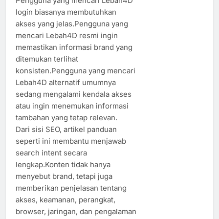
Pengguna yang mencari Lebah4D
login biasanya membutuhkan
akses yang jelas.Pengguna yang
mencari Lebah4D resmi ingin
memastikan informasi brand yang
ditemukan terlihat
konsisten.Pengguna yang mencari
Lebah4D alternatif umumnya
sedang mengalami kendala akses
atau ingin menemukan informasi
tambahan yang tetap relevan.
Dari sisi SEO, artikel panduan
seperti ini membantu menjawab
search intent secara
lengkap.Konten tidak hanya
menyebut brand, tetapi juga
memberikan penjelasan tentang
akses, keamanan, perangkat,
browser, jaringan, dan pengalaman