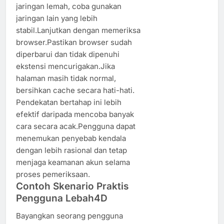
jaringan lemah, coba gunakan
jaringan lain yang lebih
stabil.Lanjutkan dengan memeriksa
browser.Pastikan browser sudah
diperbarui dan tidak dipenuhi
ekstensi mencurigakan.Jika
halaman masih tidak normal,
bersihkan cache secara hati-hati.
Pendekatan bertahap ini lebih
efektif daripada mencoba banyak
cara secara acak.Pengguna dapat
menemukan penyebab kendala
dengan lebih rasional dan tetap
menjaga keamanan akun selama
proses pemeriksaan.
Contoh Skenario Praktis
Pengguna Lebah4D
Bayangkan seorang pengguna