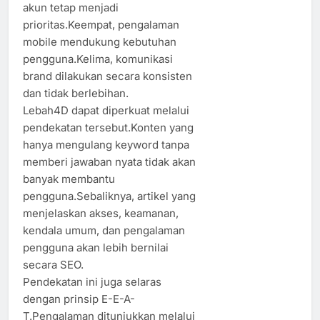
akun tetap menjadi
prioritas.Keempat, pengalaman
mobile mendukung kebutuhan
pengguna.Kelima, komunikasi
brand dilakukan secara konsisten
dan tidak berlebihan.
Lebah4D dapat diperkuat melalui
pendekatan tersebut.Konten yang
hanya mengulang keyword tanpa
memberi jawaban nyata tidak akan
banyak membantu
pengguna.Sebaliknya, artikel yang
menjelaskan akses, keamanan,
kendala umum, dan pengalaman
pengguna akan lebih bernilai
secara SEO.
Pendekatan ini juga selaras
dengan prinsip E-E-A-
T.Pengalaman ditunjukkan melalui