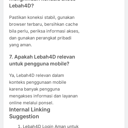
Lebah4D?
Pastikan koneksi stabil, gunakan
browser terbaru, bersihkan cache
bila perlu, periksa informasi akses,
dan gunakan perangkat pribadi
yang aman.
7. Apakah Lebah4D relevan
untuk pengguna mobile?
Ya, Lebah4D relevan dalam
konteks penggunaan mobile
karena banyak pengguna
mengakses informasi dan layanan
online melalui ponsel.
Internal Linking
Suggestion
Lebah4D Login Aman untuk