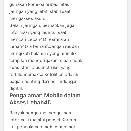
gunakan koneksi pribadi atau
jaringan yang lebih stabil saat
mengakses akun.
Selain jaringan, perhatikan juga
informasi yang muncul saat
mencari Lebah4D resmi atau
Lebah4D alternatif.Jangan mudah
mengikuti halaman yang memiliki
tampilan mencurigakan, ejaan tidak
konsisten, atau instruksi yang
terlalu memaksa.Ketelitian adalah
bagian penting dari perlindungan
digital.
Pengalaman Mobile dalam
Akses Lebah4D
Banyak pengguna mengakses
informasi melalui ponsel.Karena
itu, pengalaman mobile menjadi