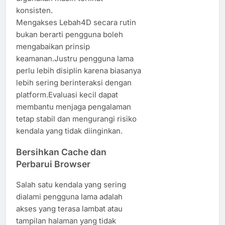
konsisten.
Mengakses Lebah4D secara rutin
bukan berarti pengguna boleh
mengabaikan prinsip
keamanan.Justru pengguna lama
perlu lebih disiplin karena biasanya
lebih sering berinteraksi dengan
platform.Evaluasi kecil dapat
membantu menjaga pengalaman
tetap stabil dan mengurangi risiko
kendala yang tidak diinginkan.
Bersihkan Cache dan
Perbarui Browser
Salah satu kendala yang sering
dialami pengguna lama adalah
akses yang terasa lambat atau
tampilan halaman yang tidak