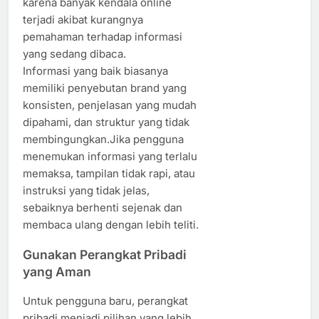
karena banyak kendala online
terjadi akibat kurangnya
pemahaman terhadap informasi
yang sedang dibaca.
Informasi yang baik biasanya
memiliki penyebutan brand yang
konsisten, penjelasan yang mudah
dipahami, dan struktur yang tidak
membingungkan.Jika pengguna
menemukan informasi yang terlalu
memaksa, tampilan tidak rapi, atau
instruksi yang tidak jelas,
sebaiknya berhenti sejenak dan
membaca ulang dengan lebih teliti.
Gunakan Perangkat Pribadi
yang Aman
Untuk pengguna baru, perangkat
pribadi menjadi pilihan yang lebih