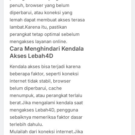
penuh, browser yang belum
diperbarui, atau koneksi yang
lemah dapat membuat akses terasa
lambat.Karena itu, pastikan
perangkat tetap optimal sebelum
mengakses layanan online.
Cara Menghindari Kendala
Akses Lebah4D
Kendala akses bisa terjadi karena
beberapa faktor, seperti koneksi
internet tidak stabil, browser
belum diperbarui, cache
menumpuk, atau perangkat terlalu
berat.Jika mengalami kendala saat
mengakses Lebah4D, pengguna
sebaiknya memeriksa faktor dasar
terlebih dahulu.
Mulailah dari koneksi internet.Jika