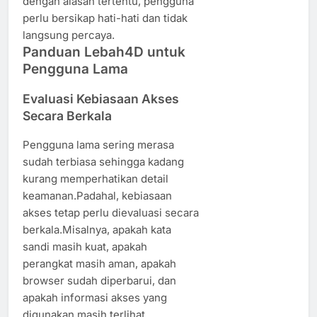
dengan alasan tertentu, pengguna
perlu bersikap hati-hati dan tidak
langsung percaya.
Panduan Lebah4D untuk
Pengguna Lama
Evaluasi Kebiasaan Akses
Secara Berkala
Pengguna lama sering merasa
sudah terbiasa sehingga kadang
kurang memperhatikan detail
keamanan.Padahal, kebiasaan
akses tetap perlu dievaluasi secara
berkala.Misalnya, apakah kata
sandi masih kuat, apakah
perangkat masih aman, apakah
browser sudah diperbarui, dan
apakah informasi akses yang
digunakan masih terlihat