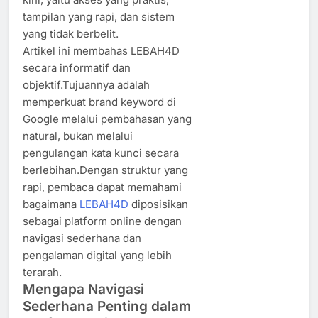
tampilan yang rapi, dan sistem
yang tidak berbelit.
Artikel ini membahas LEBAH4D
secara informatif dan
objektif.Tujuannya adalah
memperkuat brand keyword di
Google melalui pembahasan yang
natural, bukan melalui
pengulangan kata kunci secara
berlebihan.Dengan struktur yang
rapi, pembaca dapat memahami
bagaimana
LEBAH4D
diposisikan
sebagai platform online dengan
navigasi sederhana dan
pengalaman digital yang lebih
terarah.
Mengapa Navigasi
Sederhana Penting dalam