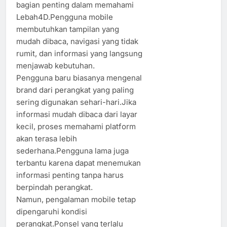
bagian penting dalam memahami
Lebah4D.Pengguna mobile
membutuhkan tampilan yang
mudah dibaca, navigasi yang tidak
rumit, dan informasi yang langsung
menjawab kebutuhan.
Pengguna baru biasanya mengenal
brand dari perangkat yang paling
sering digunakan sehari-hari.Jika
informasi mudah dibaca dari layar
kecil, proses memahami platform
akan terasa lebih
sederhana.Pengguna lama juga
terbantu karena dapat menemukan
informasi penting tanpa harus
berpindah perangkat.
Namun, pengalaman mobile tetap
dipengaruhi kondisi
perangkat.Ponsel yang terlalu