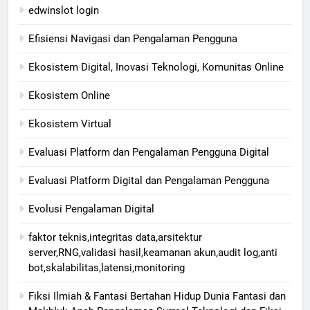
edwinslot login
Efisiensi Navigasi dan Pengalaman Pengguna
Ekosistem Digital, Inovasi Teknologi, Komunitas Online
Ekosistem Online
Ekosistem Virtual
Evaluasi Platform dan Pengalaman Pengguna Digital
Evaluasi Platform Digital dan Pengalaman Pengguna
Evolusi Pengalaman Digital
faktor teknis,integritas data,arsitektur
server,RNG,validasi hasil,keamanan akun,audit log,anti
bot,skalabilitas,latensi,monitoring
Fiksi Ilmiah & Fantasi Bertahan Hidup Dunia Fantasi dan