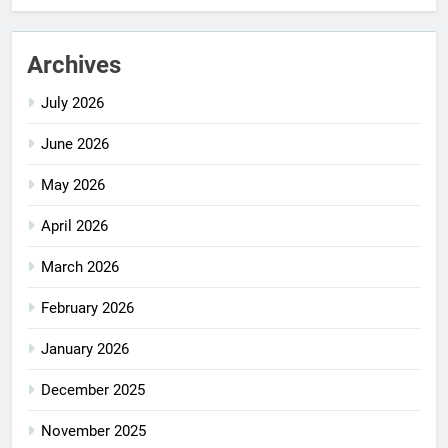
Archives
July 2026
June 2026
May 2026
April 2026
March 2026
February 2026
January 2026
December 2025
November 2025