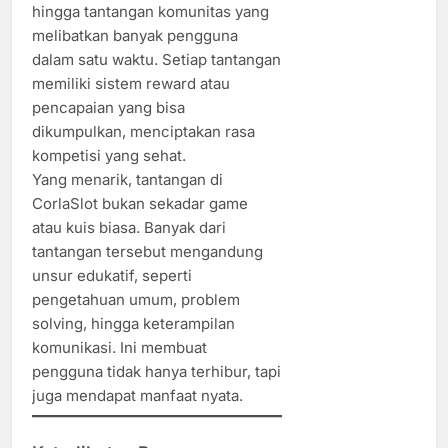
hingga tantangan komunitas yang
melibatkan banyak pengguna
dalam satu waktu. Setiap tantangan
memiliki sistem reward atau
pencapaian yang bisa
dikumpulkan, menciptakan rasa
kompetisi yang sehat.
Yang menarik, tantangan di
CorlaSlot bukan sekadar game
atau kuis biasa. Banyak dari
tantangan tersebut mengandung
unsur edukatif, seperti
pengetahuan umum, problem
solving, hingga keterampilan
komunikasi. Ini membuat
pengguna tidak hanya terhibur, tapi
juga mendapat manfaat nyata.