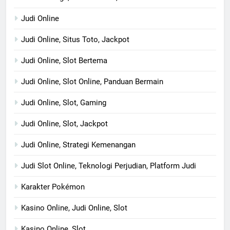
Judi Online
Judi Online, Situs Toto, Jackpot
Judi Online, Slot Bertema
Judi Online, Slot Online, Panduan Bermain
Judi Online, Slot, Gaming
Judi Online, Slot, Jackpot
Judi Online, Strategi Kemenangan
Judi Slot Online, Teknologi Perjudian, Platform Judi
Karakter Pokémon
Kasino Online, Judi Online, Slot
Kasino Online, Slot