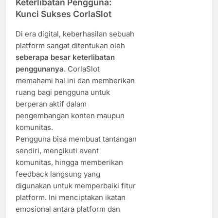
Keterlibatan Pengguna:
Kunci Sukses CorlaSlot
Di era digital, keberhasilan sebuah
platform sangat ditentukan oleh
seberapa besar keterlibatan
penggunanya
. CorlaSlot
memahami hal ini dan memberikan
ruang bagi pengguna untuk
berperan aktif dalam
pengembangan konten maupun
komunitas.
Pengguna bisa membuat tantangan
sendiri, mengikuti event
komunitas, hingga memberikan
feedback langsung yang
digunakan untuk memperbaiki fitur
platform. Ini menciptakan ikatan
emosional antara platform dan