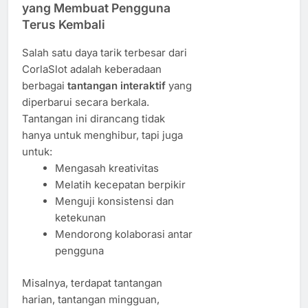
yang Membuat Pengguna
Terus Kembali
Salah satu daya tarik terbesar dari
CorlaSlot adalah keberadaan
berbagai
tantangan interaktif
yang
diperbarui secara berkala.
Tantangan ini dirancang tidak
hanya untuk menghibur, tapi juga
untuk:
Mengasah kreativitas
Melatih kecepatan berpikir
Menguji konsistensi dan
ketekunan
Mendorong kolaborasi antar
pengguna
Misalnya, terdapat tantangan
harian, tantangan mingguan,