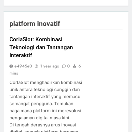
platform inovatif
CorlaSlot: Kombinasi
Teknologi dan Tantangan
Interaktif
e4945e0
1 year ago
0
6
mins
CorlaSlot menghadirkan kombinasi
unik antara teknologi canggih dan
tantangan interaktif yang memacu
semangat pengguna. Temukan
bagaimana platform ini merevolusi
pengalaman digital masa kini.
Di tengah derasnya arus inovasi
digital, sebuah platform bernama