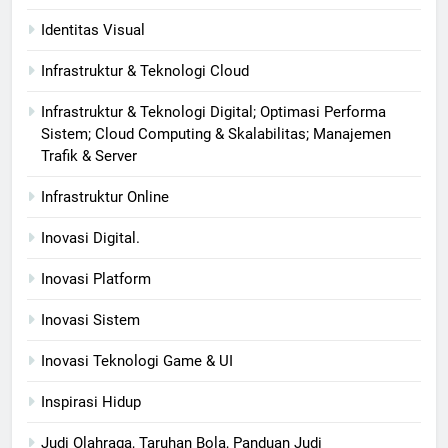
Identitas Visual
Infrastruktur & Teknologi Cloud
Infrastruktur & Teknologi Digital; Optimasi Performa
Sistem; Cloud Computing & Skalabilitas; Manajemen
Trafik & Server
Infrastruktur Online
Inovasi Digital.
Inovasi Platform
Inovasi Sistem
Inovasi Teknologi Game & UI
Inspirasi Hidup
Judi Olahraga, Taruhan Bola, Panduan Judi