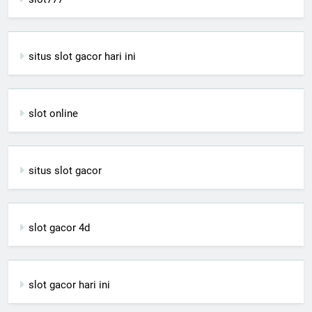
situs slot gacor hari ini
slot online
situs slot gacor
slot gacor 4d
slot gacor hari ini