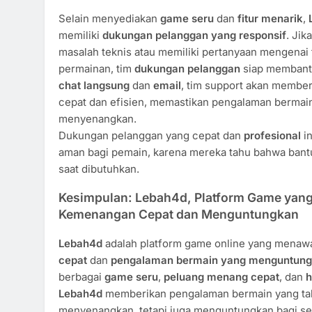
Selain menyediakan
game seru
dan
fitur menarik
,
memiliki
dukungan pelanggan yang responsif
. Ji
masalah teknis atau memiliki pertanyaan mengenai 
permainan, tim
dukungan pelanggan
siap membantu
chat langsung
dan
email
, tim support akan membe
cepat dan efisien, memastikan pengalaman bermai
menyenangkan.
Dukungan pelanggan yang cepat dan
profesional
in
aman bagi pemain, karena mereka tahu bahwa bantu
saat dibutuhkan.
Kesimpulan: Lebah4d, Platform Game ya
Kemenangan Cepat dan Menguntungkan
Lebah4d
adalah platform game online yang mena
cepat
dan
pengalaman bermain yang menguntun
berbagai
game seru
,
peluang menang cepat
, dan
h
Lebah4d
memberikan pengalaman bermain yang ta
menyenangkan, tetapi juga menguntungkan bagi set