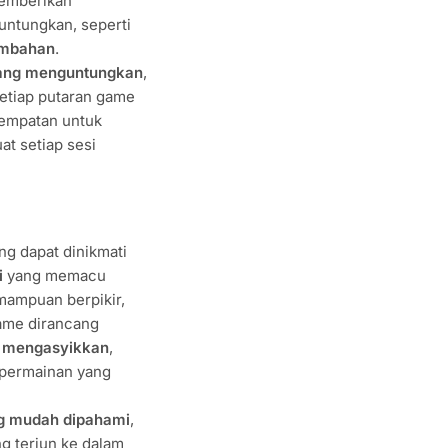
memberikan
ntungkan, seperti
ambahan
.
yang menguntungkan
,
setiap putaran game
empatan untuk
t setiap sesi
ng dapat dinikmati
i
yang memacu
ampuan berpikir,
game dirancang
 mengasyikkan
,
 permainan yang
ng mudah dipahami
,
g terjun ke dalam