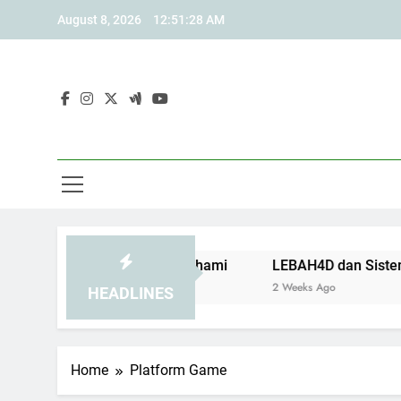
Skip
August 8, 2026
12:51:29 AM
to
content
Al 
Rasakan A
h dan Mudah Dipahami
LEBAH4D dan Sistem Navigasi y
2 Weeks Ago
HEADLINES
Home
Platform Game