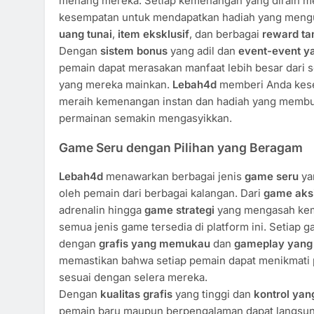
menang mereka. Setiap kemenangan yang diraih 
kesempatan untuk mendapatkan hadiah yang mengu
uang tunai
,
item eksklusif
, dan berbagai
reward t
Dengan
sistem bonus
yang adil dan
event-event 
pemain dapat merasakan manfaat lebih besar dari 
yang mereka mainkan.
Lebah4d
memberi Anda kes
meraih kemenangan instan dan hadiah yang membua
permainan semakin mengasyikkan.
Game Seru dengan Pilihan yang Beragam
Lebah4d
menawarkan berbagai jenis
game seru
ya
oleh pemain dari berbagai kalangan. Dari
game aks
adrenalin hingga
game strategi
yang mengasah kem
semua jenis game tersedia di platform ini. Setiap 
dengan
grafis yang memukau
dan
gameplay yang
memastikan bahwa setiap pemain dapat menikmati
sesuai dengan selera mereka.
Dengan
kualitas grafis
yang tinggi dan
kontrol ya
pemain baru maupun berpengalaman dapat langsun