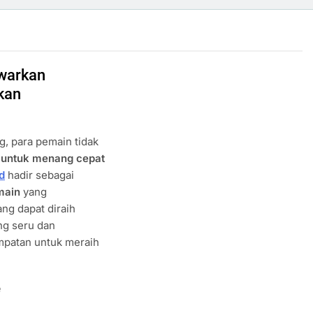
warkan
kan
, para pemain tidak
 untuk menang cepat
d
hadir sebagai
main
yang
ng dapat diraih
g seru dan
mpatan untuk meraih
e