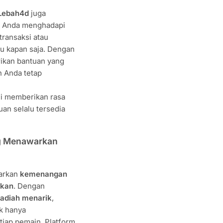
Lebah4d
juga
ka Anda menghadapi
transaksi atau
 kapan saja. Dengan
rikan bantuan yang
n Anda tetap
i memberikan rasa
an selalu tersedia
ng Menawarkan
warkan
kemenangan
gkan
. Dengan
adiah menarik
,
k hanya
iap pemain. Platform