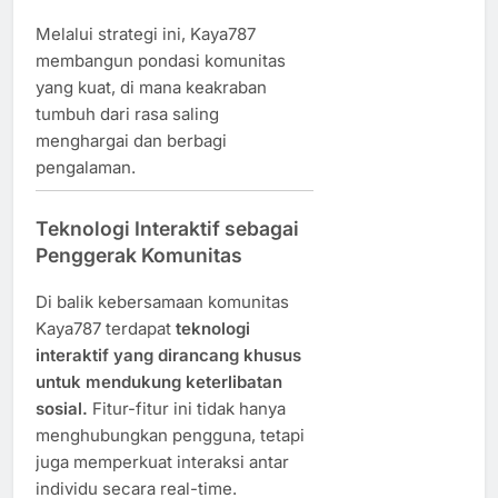
Melalui strategi ini, Kaya787
membangun pondasi komunitas
yang kuat, di mana keakraban
tumbuh dari rasa saling
menghargai dan berbagi
pengalaman.
Teknologi Interaktif sebagai
Penggerak Komunitas
Di balik kebersamaan komunitas
Kaya787 terdapat
teknologi
interaktif yang dirancang khusus
untuk mendukung keterlibatan
sosial.
Fitur-fitur ini tidak hanya
menghubungkan pengguna, tetapi
juga memperkuat interaksi antar
individu secara real-time.