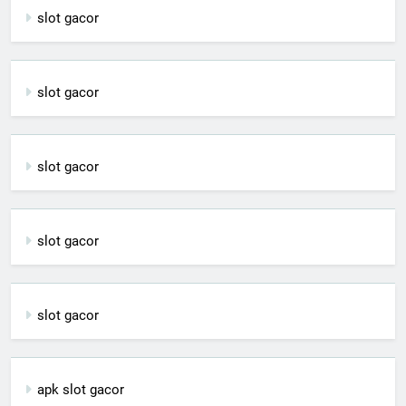
slot gacor
slot gacor
slot gacor
slot gacor
slot gacor
apk slot gacor