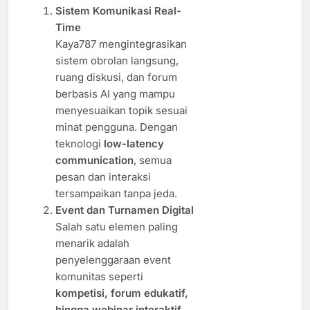
Sistem Komunikasi Real-
Time
Kaya787 mengintegrasikan
sistem obrolan langsung,
ruang diskusi, dan forum
berbasis AI yang mampu
menyesuaikan topik sesuai
minat pengguna. Dengan
teknologi
low-latency
communication
, semua
pesan dan interaksi
tersampaikan tanpa jeda.
Event dan Turnamen Digital
Salah satu elemen paling
menarik adalah
penyelenggaraan event
komunitas seperti
kompetisi, forum edukatif,
hingga webinar interaktif.