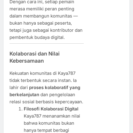
Dengan cara ini, setiap pemain
merasa memiliki peran penting
dalam membangun komunitas —
bukan hanya sebagai peserta,
tetapi juga sebagai kontributor dan
pembentuk budaya digital.
Kolaborasi dan Nilai
Kebersamaan
Kekuatan komunitas di Kaya787
tidak terbentuk secara instan. Ia
lahir dari
proses kolaboratif yang
berkelanjutan
dan pengelolaan
relasi sosial berbasis kepercayaan.
Filosofi Kolaborasi Digital
Kaya787 menanamkan nilai
bahwa komunitas bukan
hanya tempat berbagi