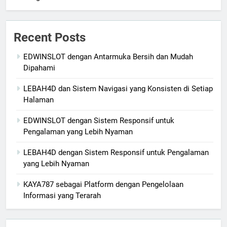
Recent Posts
EDWINSLOT dengan Antarmuka Bersih dan Mudah
Dipahami
LEBAH4D dan Sistem Navigasi yang Konsisten di Setiap
Halaman
EDWINSLOT dengan Sistem Responsif untuk
Pengalaman yang Lebih Nyaman
LEBAH4D dengan Sistem Responsif untuk Pengalaman
yang Lebih Nyaman
KAYA787 sebagai Platform dengan Pengelolaan
Informasi yang Terarah