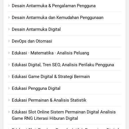
Desain Antarmuka & Pengalaman Pengguna
Desain Antarmuka dan Kemudahan Penggunaan
Desain Antarmuka Digital
DevOps dan Otomasi
Edukasi · Matematika · Analisis Peluang
Edukasi Digital, Tren SEO, Analisis Perilaku Pengguna
Edukasi Game Digital & Strategi Bermain
Edukasi Pengguna Digital
Edukasi Permainan & Analisis Statistik
Edukasi Slot Online Sistem Permainan Digital Analisis
Game RNG Literasi Hiburan Digital