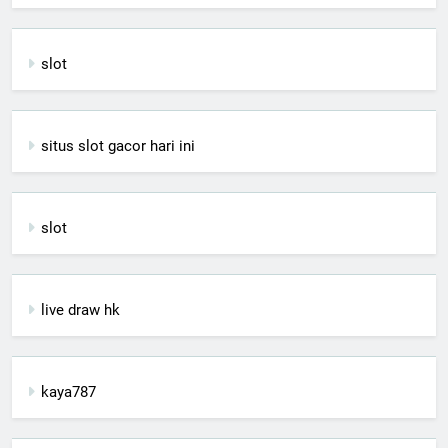
slot
situs slot gacor hari ini
slot
live draw hk
kaya787