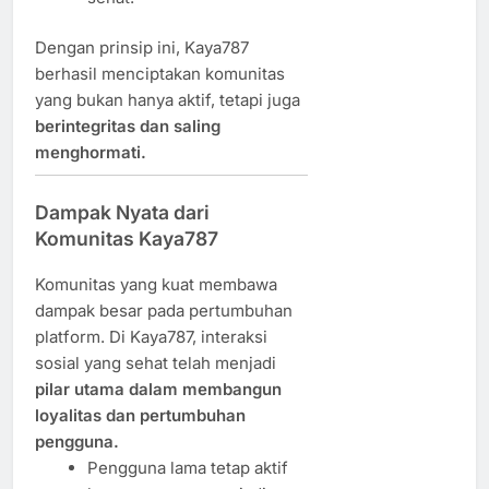
Dengan prinsip ini, Kaya787
berhasil menciptakan komunitas
yang bukan hanya aktif, tetapi juga
berintegritas dan saling
menghormati.
Dampak Nyata dari
Komunitas Kaya787
Komunitas yang kuat membawa
dampak besar pada pertumbuhan
platform. Di Kaya787, interaksi
sosial yang sehat telah menjadi
pilar utama dalam membangun
loyalitas dan pertumbuhan
pengguna.
Pengguna lama tetap aktif