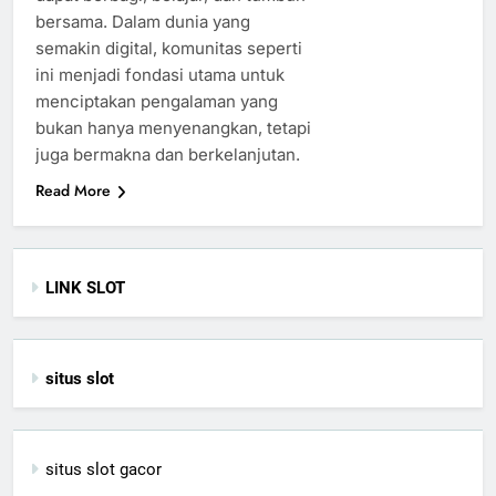
bersama. Dalam dunia yang
semakin digital, komunitas seperti
ini menjadi fondasi utama untuk
menciptakan pengalaman yang
bukan hanya menyenangkan, tetapi
juga bermakna dan berkelanjutan.
Read More
LINK SLOT
situs slot
situs slot gacor