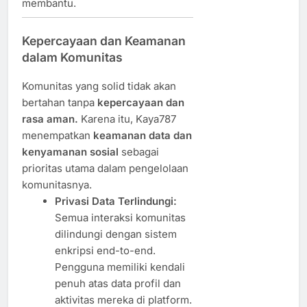
membantu.
Kepercayaan dan Keamanan
dalam Komunitas
Komunitas yang solid tidak akan
bertahan tanpa
kepercayaan dan
rasa aman.
Karena itu, Kaya787
menempatkan
keamanan data dan
kenyamanan sosial
sebagai
prioritas utama dalam pengelolaan
komunitasnya.
Privasi Data Terlindungi:
Semua interaksi komunitas
dilindungi dengan sistem
enkripsi end-to-end.
Pengguna memiliki kendali
penuh atas data profil dan
aktivitas mereka di platform.