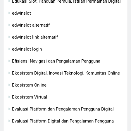
Edukasi Slot, Panduan Pemula, Istilah Permainan Digital
edwinslot
edwinslot alternatif
edwinslot link alternatif
edwinslot login
Efisiensi Navigasi dan Pengalaman Pengguna
Ekosistem Digital, Inovasi Teknologi, Komunitas Online
Ekosistem Online
Ekosistem Virtual
Evaluasi Platform dan Pengalaman Pengguna Digital
Evaluasi Platform Digital dan Pengalaman Pengguna