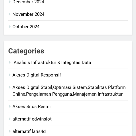
December 2024
November 2024
October 2024
Categories
:Analisis Infrastruktur & Integritas Data
Akses Digital Responsif
Akses Digital Stabil,Optimasi Sistem,Stabilitas Platform
Online,Pengalaman Pengguna,Manajemen Infrastruktur
Akses Situs Resmi
alternatif edwinslot
alternatif laris4d