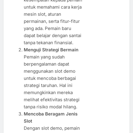
untuk memahami cara kerja
mesin slot, aturan
permainan, serta fitur-fitur
yang ada. Pemain baru
dapat belajar dengan santai
tanpa tekanan finansial.
Menguji Strategi Bermain
Pemain yang sudah
berpengalaman dapat
menggunakan slot demo
untuk mencoba berbagai
strategi taruhan. Hal ini
memungkinkan mereka
melihat efektivitas strategi
tanpa risiko modal hilang.
Mencoba Beragam Jenis
Slot
Dengan slot demo, pemain