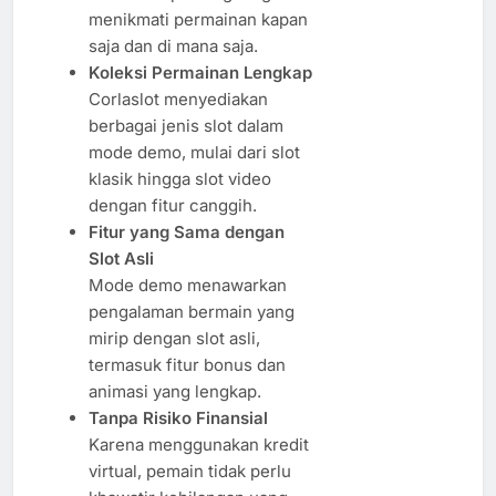
menikmati permainan kapan
saja dan di mana saja.
Koleksi Permainan Lengkap
Corlaslot menyediakan
berbagai jenis slot dalam
mode demo, mulai dari slot
klasik hingga slot video
dengan fitur canggih.
Fitur yang Sama dengan
Slot Asli
Mode demo menawarkan
pengalaman bermain yang
mirip dengan slot asli,
termasuk fitur bonus dan
animasi yang lengkap.
Tanpa Risiko Finansial
Karena menggunakan kredit
virtual, pemain tidak perlu