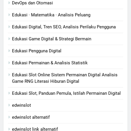
DevOps dan Otomasi
Edukasi · Matematika · Analisis Peluang
Edukasi Digital, Tren SEO, Analisis Perilaku Pengguna
Edukasi Game Digital & Strategi Bermain
Edukasi Pengguna Digital
Edukasi Permainan & Analisis Statistik
Edukasi Slot Online Sistem Permainan Digital Analisis
Game RNG Literasi Hiburan Digital
Edukasi Slot, Panduan Pemula, Istilah Permainan Digital
edwinslot
edwinslot alternatif
edwinslot link alternatif