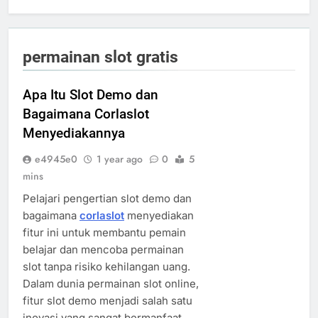
permainan slot gratis
Apa Itu Slot Demo dan
Bagaimana Corlaslot
Menyediakannya
e4945e0
1 year ago
0
5
mins
Pelajari pengertian slot demo dan
bagaimana
corlaslot
menyediakan
fitur ini untuk membantu pemain
belajar dan mencoba permainan
slot tanpa risiko kehilangan uang.
Dalam dunia permainan slot online,
fitur slot demo menjadi salah satu
inovasi yang sangat bermanfaat