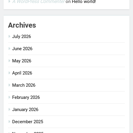
A WordPress Commenter
on
Hello world!
Archives
July 2026
June 2026
May 2026
April 2026
March 2026
February 2026
January 2026
December 2025