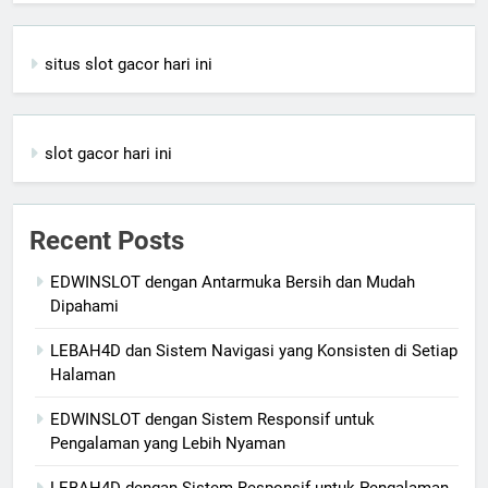
situs slot gacor hari ini
slot gacor hari ini
Recent Posts
EDWINSLOT dengan Antarmuka Bersih dan Mudah
Dipahami
LEBAH4D dan Sistem Navigasi yang Konsisten di Setiap
Halaman
EDWINSLOT dengan Sistem Responsif untuk
Pengalaman yang Lebih Nyaman