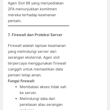
Agen Slot 88 yang menyediakan
2FA menunjukkan komitmen
mereka terhadap keamanan
pemain.
7. Firewall dan Proteksi Server
Firewall adalah lapisan keamanan
yang melindungi server dari
serangan eksternal. Agen slot
terpercaya menggunakan firewall
canggih untuk memastikan data
pemain tetap aman.
Fungsi firewall:
Membatasi akses tidak sah
ke server.
Melindungi data dari
peretasan atau serangan