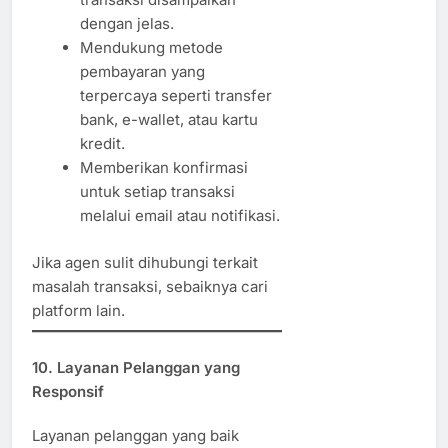
dengan jelas.
Mendukung metode
pembayaran yang
terpercaya seperti transfer
bank, e-wallet, atau kartu
kredit.
Memberikan konfirmasi
untuk setiap transaksi
melalui email atau notifikasi.
Jika agen sulit dihubungi terkait
masalah transaksi, sebaiknya cari
platform lain.
10. Layanan Pelanggan yang
Responsif
Layanan pelanggan yang baik