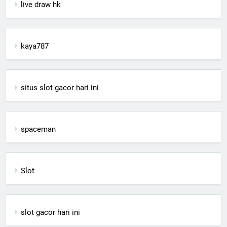
live draw hk
kaya787
situs slot gacor hari ini
spaceman
Slot
slot gacor hari ini