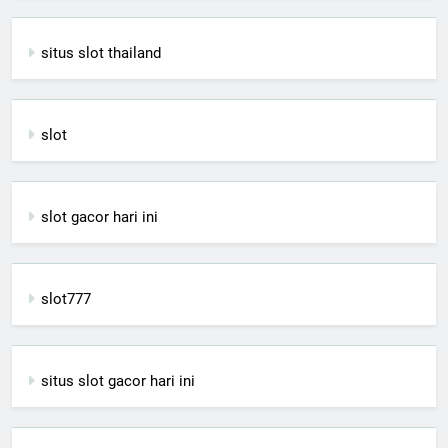
situs slot thailand
slot
slot gacor hari ini
slot777
situs slot gacor hari ini