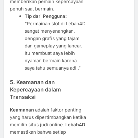
memberikan pemain kepercayaan
penuh saat bermain.
Tip dari Pengguna:
“Permainan slot di Lebah4D
sangat menyenangkan,
dengan grafis yang tajam
dan gameplay yang lancar.
Itu membuat saya lebih
nyaman bermain karena
saya tahu semuanya adil.”
5. Keamanan dan
Kepercayaan dalam
Transaksi
Keamanan
adalah faktor penting
yang harus dipertimbangkan ketika
memilih situs judi online.
Lebah4D
memastikan bahwa setiap