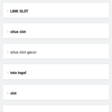
LINK SLOT
situs slot
situs slot gacor
toto togel
slot