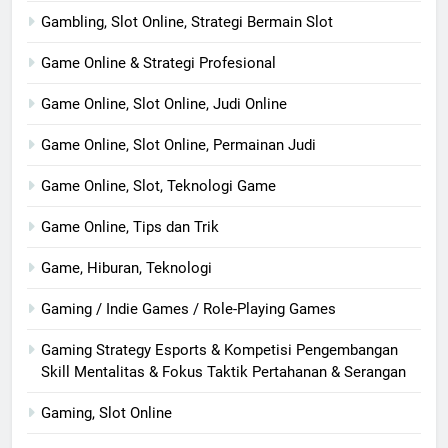
Gambling, Slot Online, Strategi Bermain Slot
Game Online & Strategi Profesional
Game Online, Slot Online, Judi Online
Game Online, Slot Online, Permainan Judi
Game Online, Slot, Teknologi Game
Game Online, Tips dan Trik
Game, Hiburan, Teknologi
Gaming / Indie Games / Role-Playing Games
Gaming Strategy Esports & Kompetisi Pengembangan
Skill Mentalitas & Fokus Taktik Pertahanan & Serangan
Gaming, Slot Online