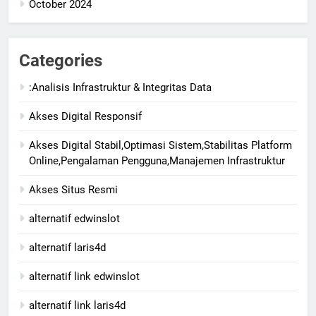
October 2024
Categories
:Analisis Infrastruktur & Integritas Data
Akses Digital Responsif
Akses Digital Stabil,Optimasi Sistem,Stabilitas Platform
Online,Pengalaman Pengguna,Manajemen Infrastruktur
Akses Situs Resmi
alternatif edwinslot
alternatif laris4d
alternatif link edwinslot
alternatif link laris4d