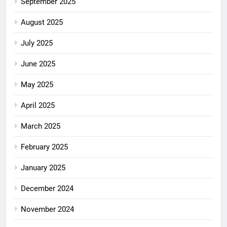
September 2025
August 2025
July 2025
June 2025
May 2025
April 2025
March 2025
February 2025
January 2025
December 2024
November 2024