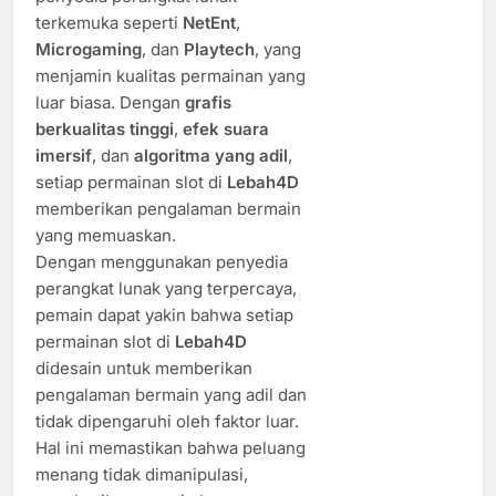
terkemuka seperti
NetEnt
,
Microgaming
, dan
Playtech
, yang
menjamin kualitas permainan yang
luar biasa. Dengan
grafis
berkualitas tinggi
,
efek suara
imersif
, dan
algoritma yang adil
,
setiap permainan slot di
Lebah4D
memberikan pengalaman bermain
yang memuaskan.
Dengan menggunakan penyedia
perangkat lunak yang terpercaya,
pemain dapat yakin bahwa setiap
permainan slot di
Lebah4D
didesain untuk memberikan
pengalaman bermain yang adil dan
tidak dipengaruhi oleh faktor luar.
Hal ini memastikan bahwa peluang
menang tidak dimanipulasi,