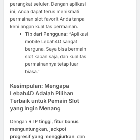
perangkat seluler. Dengan aplikasi
ini, Anda dapat terus menikmati
permainan slot favorit Anda tanpa
kehilangan kualitas permainan.
Tip dari Pengguna:
“Aplikasi
mobile Lebah4D sangat
berguna. Saya bisa bermain
slot kapan saja, dan kualitas
permainannya tetap luar
biasa.”
Kesimpulan: Mengapa
Lebah4D Adalah Pilihan
Terbaik untuk Pemain Slot
yang Ingin Menang
Dengan
RTP tinggi
,
fitur bonus
menguntungkan
,
jackpot
progresif yang menggiurkan
, dan