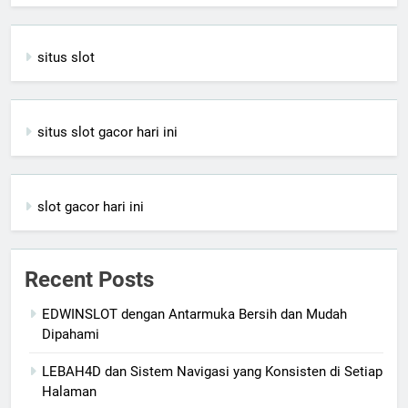
situs slot
situs slot gacor hari ini
slot gacor hari ini
Recent Posts
EDWINSLOT dengan Antarmuka Bersih dan Mudah
Dipahami
LEBAH4D dan Sistem Navigasi yang Konsisten di Setiap
Halaman