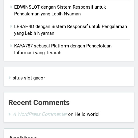
EDWINSLOT dengan Sistem Responsif untuk
Pengalaman yang Lebih Nyaman
LEBAH4D dengan Sistem Responsif untuk Pengalaman
yang Lebih Nyaman
KAYA787 sebagai Platform dengan Pengelolaan
Informasi yang Terarah
situs slot gacor
Recent Comments
A WordPress Commenter
on
Hello world!