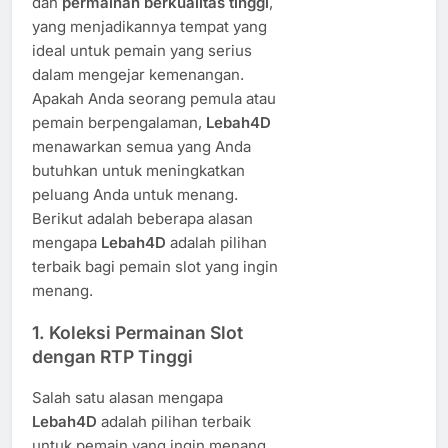
dan
permainan berkualitas tinggi
,
yang menjadikannya tempat yang
ideal untuk pemain yang serius
dalam mengejar kemenangan.
Apakah Anda seorang pemula atau
pemain berpengalaman,
Lebah4D
menawarkan semua yang Anda
butuhkan untuk meningkatkan
peluang Anda untuk menang.
Berikut adalah beberapa alasan
mengapa
Lebah4D
adalah pilihan
terbaik bagi pemain slot yang ingin
menang.
1. Koleksi Permainan Slot
dengan RTP Tinggi
Salah satu alasan mengapa
Lebah4D
adalah pilihan terbaik
untuk pemain yang ingin menang