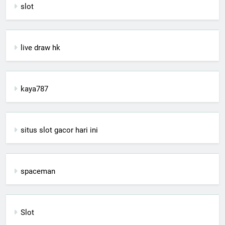
slot
live draw hk
kaya787
situs slot gacor hari ini
spaceman
Slot