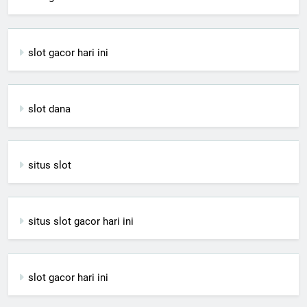
slot gacor hari ini
slot dana
situs slot
situs slot gacor hari ini
slot gacor hari ini