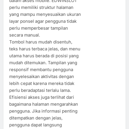
dalam akses mobile. EDWINSLOT
perlu memiliki struktur halaman
yang mampu menyesuaikan ukuran
layar ponsel agar pengguna tidak
perlu memperbesar tampilan
secara manual.
Tombol harus mudah disentuh,
teks harus terbaca jelas, dan menu
utama harus berada di posisi yang
mudah ditemukan. Tampilan yang
responsif membantu pengguna
menyelesaikan aktivitas dengan
lebih cepat karena mereka tidak
perlu beradaptasi terlalu lama.
Efisiensi akses juga terlihat dari
bagaimana halaman mengarahkan
pengguna. Jika informasi penting
ditempatkan dengan jelas,
pengguna dapat langsung