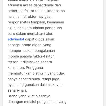
efisiensi akses dapat dinilai dari
beberapa faktor utama: kecepatan
halaman, struktur navigasi,
responsivitas tampilan, keamanan
akun, dan kemudahan pengguna
baru dalam memahami alur.
edwinslot
dapat diposisikan
sebagai brand digital yang
memperhatikan pengalaman
mobile apabila faktor-faktor
tersebut dijelaskan secara
konsisten. Pengguna
membutuhkan platform yang tidak
hanya dapat dibuka, tetapi juga
nyaman digunakan dalam aktivitas
sehari-hari.
Brand yang kuat biasanya
dibangun melalui pengalaman yang