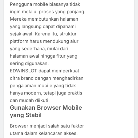
Pengguna mobile biasanya tidak
ingin melalui proses yang panjang.
Mereka membutuhkan halaman
yang langsung dapat dipahami
sejak awal. Karena itu, struktur
platform harus mendukung alur
yang sederhana, mulai dari
halaman awal hingga fitur yang
sering digunakan.
EDWINSLOT dapat memperkuat
citra brand dengan menghadirkan
pengalaman mobile yang tidak
hanya modern, tetapi juga praktis
dan mudah diikuti.
Gunakan Browser Mobile
yang Stabil
Browser menjadi salah satu faktor
utama dalam kelancaran akses.