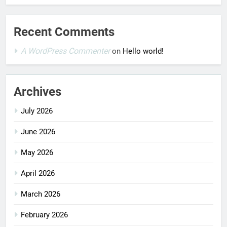
Recent Comments
A WordPress Commenter
on
Hello world!
Archives
July 2026
June 2026
May 2026
April 2026
March 2026
February 2026