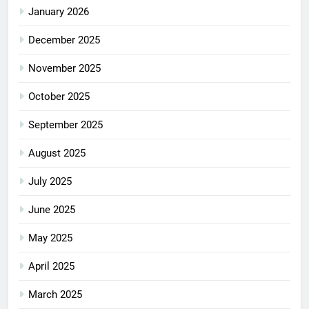
January 2026
December 2025
November 2025
October 2025
September 2025
August 2025
July 2025
June 2025
May 2025
April 2025
March 2025