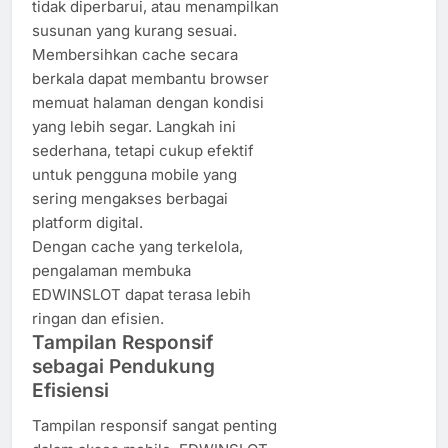
tidak diperbarui, atau menampilkan
susunan yang kurang sesuai.
Membersihkan cache secara
berkala dapat membantu browser
memuat halaman dengan kondisi
yang lebih segar. Langkah ini
sederhana, tetapi cukup efektif
untuk pengguna mobile yang
sering mengakses berbagai
platform digital.
Dengan cache yang terkelola,
pengalaman membuka
EDWINSLOT dapat terasa lebih
ringan dan efisien.
Tampilan Responsif
sebagai Pendukung
Efisiensi
Tampilan responsif sangat penting