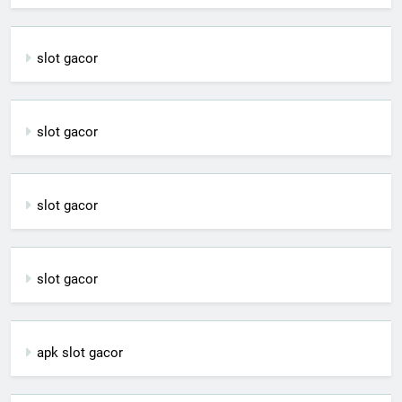
slot gacor
slot gacor
slot gacor
slot gacor
apk slot gacor