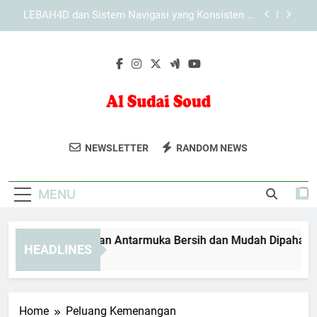
Skip
EDWINSLOT dengan Sistem Responsif untuk
to
Pengalaman yang Lebih Nyaman
content
LEBAH4D dengan Sistem Responsif untuk
Pengalaman yang Lebih Nyaman
EDWINSLOT dengan Antarmuka Bersih dan
Mudah Dipahami
LEBAH4D dan Sistem Navigasi yang Konsisten di
Setiap Halaman
Al Sudai Soud
Rasakan Aroma Elegan Dari Parfum Dan
EDWINSLOT dengan Sistem Responsif untuk
NEWSLETTER
RANDOM NEWS
Pengalaman yang Lebih Nyaman
Minyak Wangi Al Sudais Oud. Koleksi
LEBAH4D dengan Sistem Responsif untuk
Mewah Yang Tahan Lama.
Pengalaman yang Lebih Nyaman
MENU
DWINSLOT dengan Antarmuka Bersih dan Mudah Dipahami
HEADLINES
Weeks Ago
Home
Peluang Kemenangan