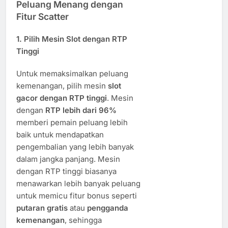
Peluang Menang dengan
Fitur Scatter
1.
Pilih Mesin Slot dengan RTP
Tinggi
Untuk memaksimalkan peluang
kemenangan, pilih mesin
slot
gacor dengan RTP tinggi
. Mesin
dengan
RTP lebih dari 96%
memberi pemain peluang lebih
baik untuk mendapatkan
pengembalian yang lebih banyak
dalam jangka panjang. Mesin
dengan RTP tinggi biasanya
menawarkan lebih banyak peluang
untuk memicu fitur bonus seperti
putaran gratis
atau
pengganda
kemenangan
, sehingga