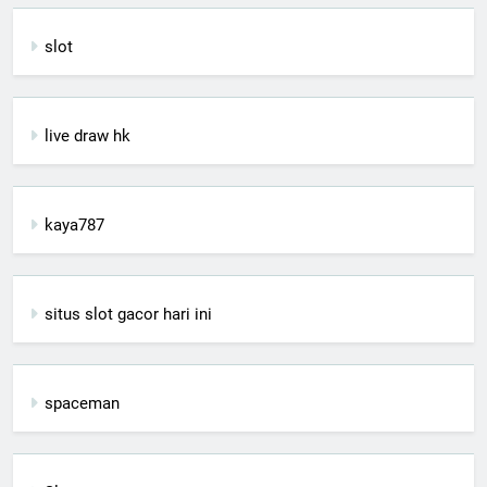
slot
live draw hk
kaya787
situs slot gacor hari ini
spaceman