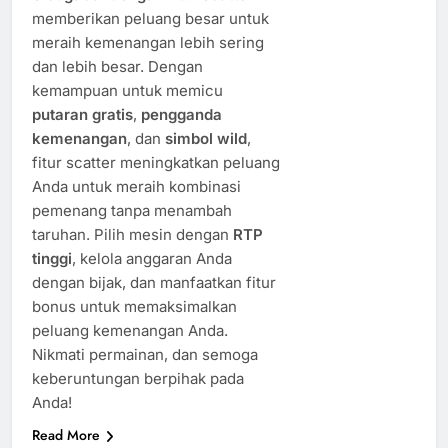
memberikan peluang besar untuk
meraih kemenangan lebih sering
dan lebih besar. Dengan
kemampuan untuk memicu
putaran gratis
,
pengganda
kemenangan
, dan
simbol wild
,
fitur scatter meningkatkan peluang
Anda untuk meraih kombinasi
pemenang tanpa menambah
taruhan. Pilih mesin dengan
RTP
tinggi
, kelola anggaran Anda
dengan bijak, dan manfaatkan fitur
bonus untuk memaksimalkan
peluang kemenangan Anda.
Nikmati permainan, dan semoga
keberuntungan berpihak pada
Anda!
Read More