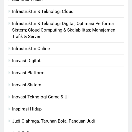
Infrastruktur & Teknologi Cloud
Infrastruktur & Teknologi Digital; Optimasi Performa
Sistem; Cloud Computing & Skalabilitas; Manajemen
Trafik & Server
Infrastruktur Online
Inovasi Digital.
Inovasi Platform
Inovasi Sistem
Inovasi Teknologi Game & UI
Inspirasi Hidup
Judi Olahraga, Taruhan Bola, Panduan Judi