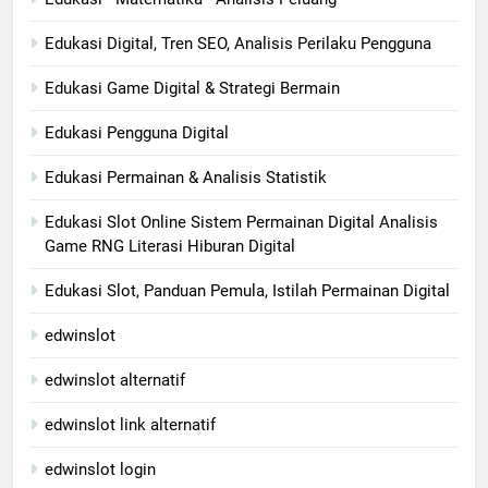
Edukasi Digital, Tren SEO, Analisis Perilaku Pengguna
Edukasi Game Digital & Strategi Bermain
Edukasi Pengguna Digital
Edukasi Permainan & Analisis Statistik
Edukasi Slot Online Sistem Permainan Digital Analisis
Game RNG Literasi Hiburan Digital
Edukasi Slot, Panduan Pemula, Istilah Permainan Digital
edwinslot
edwinslot alternatif
edwinslot link alternatif
edwinslot login