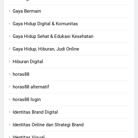
Gaya Bermain
Gaya Hidup Digital & Komunitas
Gaya Hidup Sehat & Edukasi Kesehatan
Gaya Hidup, Hiburan, Judi Online
Hiburan Digital
horas88
horas88 alternatif
horas88 login
Identitas Brand Digital
Identitas Online dan Strategi Brand
Identitas Visual