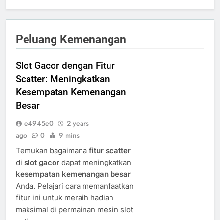
Peluang Kemenangan
Slot Gacor dengan Fitur
Scatter: Meningkatkan
Kesempatan Kemenangan
Besar
e4945e0
2 years
ago
0
9 mins
Temukan bagaimana
fitur scatter
di
slot gacor
dapat meningkatkan
kesempatan kemenangan besar
Anda. Pelajari cara memanfaatkan
fitur ini untuk meraih hadiah
maksimal di permainan mesin slot