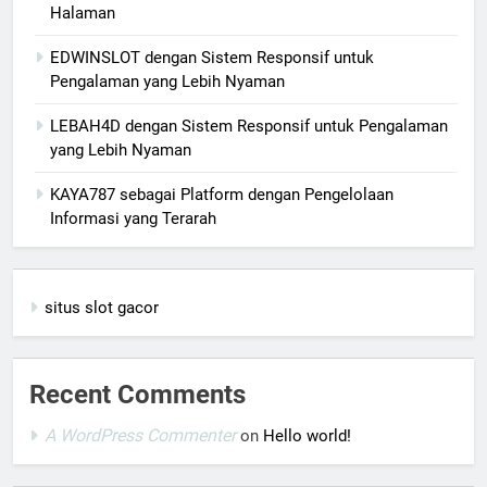
Halaman
EDWINSLOT dengan Sistem Responsif untuk
Pengalaman yang Lebih Nyaman
LEBAH4D dengan Sistem Responsif untuk Pengalaman
yang Lebih Nyaman
KAYA787 sebagai Platform dengan Pengelolaan
Informasi yang Terarah
situs slot gacor
Recent Comments
A WordPress Commenter
on
Hello world!