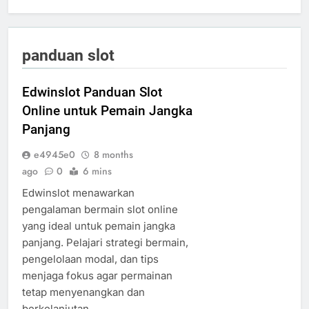
panduan slot
Edwinslot Panduan Slot
Online untuk Pemain Jangka
Panjang
e4945e0
8 months
ago
0
6 mins
Edwinslot menawarkan
pengalaman bermain slot online
yang ideal untuk pemain jangka
panjang. Pelajari strategi bermain,
pengelolaan modal, dan tips
menjaga fokus agar permainan
tetap menyenangkan dan
berkelanjutan.