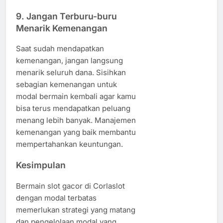
9. Jangan Terburu-buru
Menarik Kemenangan
Saat sudah mendapatkan
kemenangan, jangan langsung
menarik seluruh dana. Sisihkan
sebagian kemenangan untuk
modal bermain kembali agar kamu
bisa terus mendapatkan peluang
menang lebih banyak. Manajemen
kemenangan yang baik membantu
mempertahankan keuntungan.
Kesimpulan
Bermain slot gacor di Corlaslot
dengan modal terbatas
memerlukan strategi yang matang
dan pengelolaan modal yang