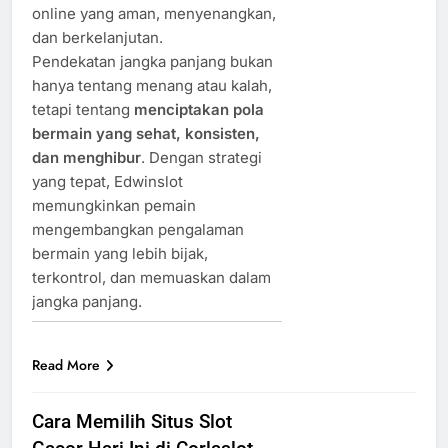
online yang aman, menyenangkan,
dan berkelanjutan.
Pendekatan jangka panjang bukan
hanya tentang menang atau kalah,
tetapi tentang
menciptakan pola
bermain yang sehat, konsisten,
dan menghibur
. Dengan strategi
yang tepat, Edwinslot
memungkinkan pemain
mengembangkan pengalaman
bermain yang lebih bijak,
terkontrol, dan memuaskan dalam
jangka panjang.
Read More
Cara Memilih Situs Slot