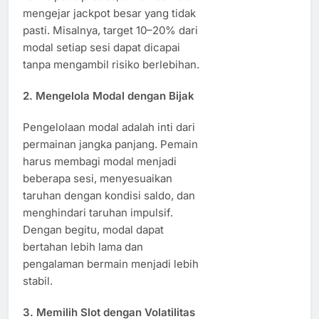
mengejar jackpot besar yang tidak
pasti. Misalnya, target 10–20% dari
modal setiap sesi dapat dicapai
tanpa mengambil risiko berlebihan.
2. Mengelola Modal dengan Bijak
Pengelolaan modal adalah inti dari
permainan jangka panjang. Pemain
harus membagi modal menjadi
beberapa sesi, menyesuaikan
taruhan dengan kondisi saldo, dan
menghindari taruhan impulsif.
Dengan begitu, modal dapat
bertahan lebih lama dan
pengalaman bermain menjadi lebih
stabil.
3. Memilih Slot dengan Volatilitas