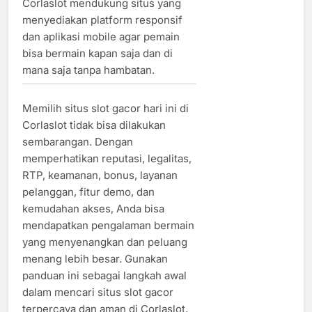
Corlaslot mendukung situs yang
menyediakan platform responsif
dan aplikasi mobile agar pemain
bisa bermain kapan saja dan di
mana saja tanpa hambatan.
Memilih situs slot gacor hari ini di
Corlaslot tidak bisa dilakukan
sembarangan. Dengan
memperhatikan reputasi, legalitas,
RTP, keamanan, bonus, layanan
pelanggan, fitur demo, dan
kemudahan akses, Anda bisa
mendapatkan pengalaman bermain
yang menyenangkan dan peluang
menang lebih besar. Gunakan
panduan ini sebagai langkah awal
dalam mencari situs slot gacor
terpercaya dan aman di Corlaslot.