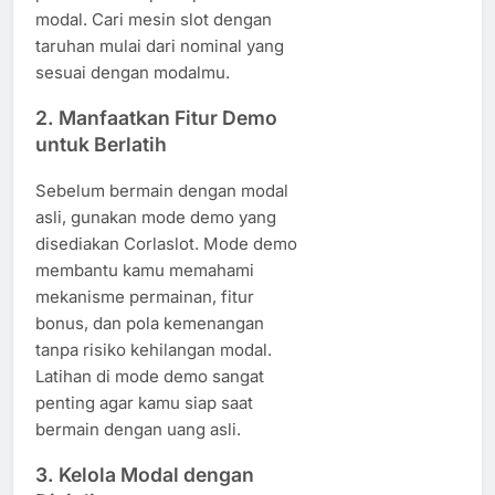
modal. Cari mesin slot dengan
taruhan mulai dari nominal yang
sesuai dengan modalmu.
2. Manfaatkan Fitur Demo
untuk Berlatih
Sebelum bermain dengan modal
asli, gunakan mode demo yang
disediakan Corlaslot. Mode demo
membantu kamu memahami
mekanisme permainan, fitur
bonus, dan pola kemenangan
tanpa risiko kehilangan modal.
Latihan di mode demo sangat
penting agar kamu siap saat
bermain dengan uang asli.
3. Kelola Modal dengan