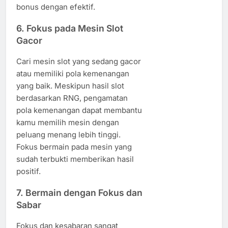
bonus dengan efektif.
6. Fokus pada Mesin Slot
Gacor
Cari mesin slot yang sedang gacor
atau memiliki pola kemenangan
yang baik. Meskipun hasil slot
berdasarkan RNG, pengamatan
pola kemenangan dapat membantu
kamu memilih mesin dengan
peluang menang lebih tinggi.
Fokus bermain pada mesin yang
sudah terbukti memberikan hasil
positif.
7. Bermain dengan Fokus dan
Sabar
Fokus dan kesabaran sangat