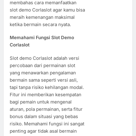
membahas cara memanfaatkan
slot demo Corlaslot agar kamu bisa
meraih kemenangan maksimal
ketika bermain secara nyata.
Memahami Fungsi Slot Demo
Corlaslot
Slot demo Corlaslot adalah versi
percobaan dari permainan slot
yang menawarkan pengalaman
bermain sama seperti versi asli,
tapi tanpa risiko kehilangan modal.
Fitur ini memberikan kesempatan
bagi pemain untuk mengenal
aturan, pola permainan, serta fitur
bonus dalam situasi yang bebas
risiko. Memahami fungsi ini sangat
penting agar tidak asal bermain