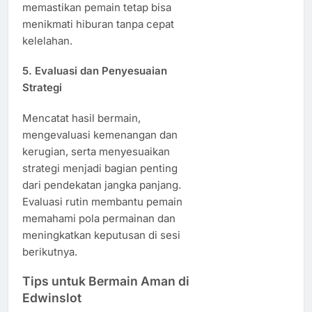
memastikan pemain tetap bisa
menikmati hiburan tanpa cepat
kelelahan.
5. Evaluasi dan Penyesuaian
Strategi
Mencatat hasil bermain,
mengevaluasi kemenangan dan
kerugian, serta menyesuaikan
strategi menjadi bagian penting
dari pendekatan jangka panjang.
Evaluasi rutin membantu pemain
memahami pola permainan dan
meningkatkan keputusan di sesi
berikutnya.
Tips untuk Bermain Aman di
Edwinslot