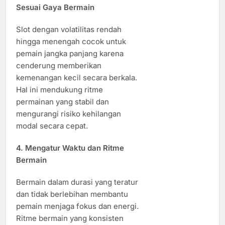
Sesuai Gaya Bermain
Slot dengan volatilitas rendah
hingga menengah cocok untuk
pemain jangka panjang karena
cenderung memberikan
kemenangan kecil secara berkala.
Hal ini mendukung ritme
permainan yang stabil dan
mengurangi risiko kehilangan
modal secara cepat.
4. Mengatur Waktu dan Ritme
Bermain
Bermain dalam durasi yang teratur
dan tidak berlebihan membantu
pemain menjaga fokus dan energi.
Ritme bermain yang konsisten