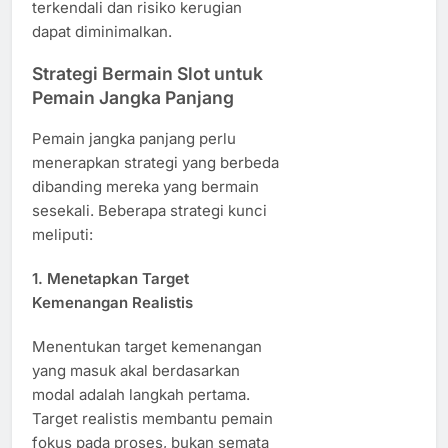
terkendali dan risiko kerugian
dapat diminimalkan.
Strategi Bermain Slot untuk
Pemain Jangka Panjang
Pemain jangka panjang perlu
menerapkan strategi yang berbeda
dibanding mereka yang bermain
sesekali. Beberapa strategi kunci
meliputi:
1. Menetapkan Target
Kemenangan Realistis
Menentukan target kemenangan
yang masuk akal berdasarkan
modal adalah langkah pertama.
Target realistis membantu pemain
fokus pada proses, bukan semata