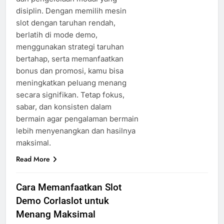
disiplin. Dengan memilih mesin
slot dengan taruhan rendah,
berlatih di mode demo,
menggunakan strategi taruhan
bertahap, serta memanfaatkan
bonus dan promosi, kamu bisa
meningkatkan peluang menang
secara signifikan. Tetap fokus,
sabar, dan konsisten dalam
bermain agar pengalaman bermain
lebih menyenangkan dan hasilnya
maksimal.
Read More
Cara Memanfaatkan Slot
Demo Corlaslot untuk
Menang Maksimal