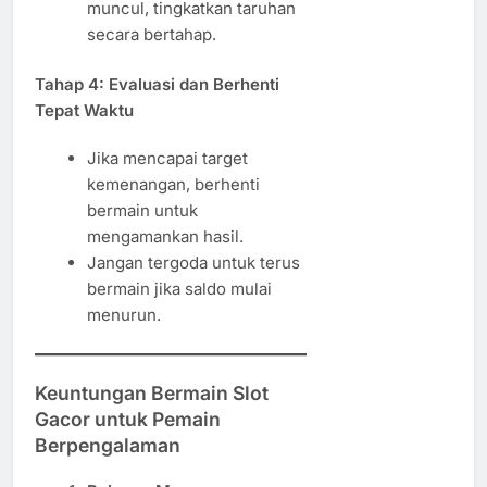
muncul, tingkatkan taruhan
secara bertahap.
Tahap 4: Evaluasi dan Berhenti
Tepat Waktu
Jika mencapai target
kemenangan, berhenti
bermain untuk
mengamankan hasil.
Jangan tergoda untuk terus
bermain jika saldo mulai
menurun.
Keuntungan Bermain Slot
Gacor untuk Pemain
Berpengalaman