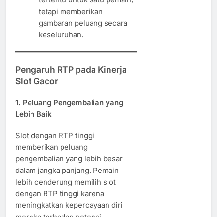
tetapi memberikan
gambaran peluang secara
keseluruhan.
Pengaruh RTP pada Kinerja
Slot Gacor
1. Peluang Pengembalian yang
Lebih Baik
Slot dengan RTP tinggi
memberikan peluang
pengembalian yang lebih besar
dalam jangka panjang. Pemain
lebih cenderung memilih slot
dengan RTP tinggi karena
meningkatkan kepercayaan diri
mereka terhadap potensi