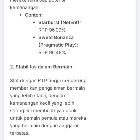
kemenangan.
Contoh:
Starburst (NetEnt):
RTP 96.09%
Sweet Bonanza
(Pragmatic Play):
RTP 96.48%
2. Stabilitas dalam Bermain
Slot dengan RTP tinggi cenderung
memberikan pengalaman bermain
yang lebih stabil, dengan
kemenangan kecil yang lebih
sering. Ini membuatnya cocok
untuk pemain pemula atau mereka
yang bermain dengan anggaran
terbatas.