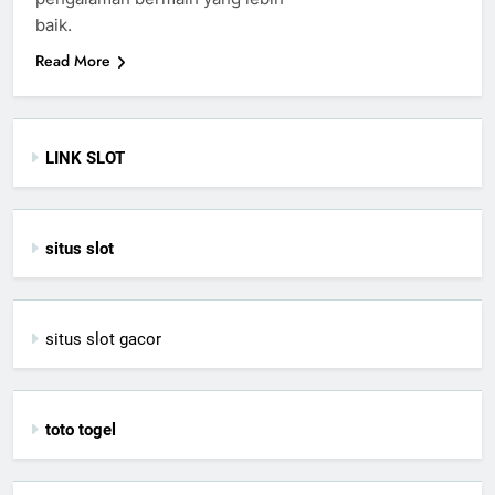
baik.
Read More
LINK SLOT
situs slot
situs slot gacor
toto togel