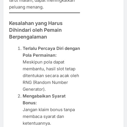
larut malam, dapat meningkatkan
peluang menang.
Kesalahan yang Harus
Dihindari oleh Pemain
Berpengalaman
Terlalu Percaya Diri dengan
Pola Permainan:
Meskipun pola dapat
membantu, hasil slot tetap
ditentukan secara acak oleh
RNG (Random Number
Generator).
Mengabaikan Syarat
Bonus:
Jangan klaim bonus tanpa
membaca syarat dan
ketentuannya.