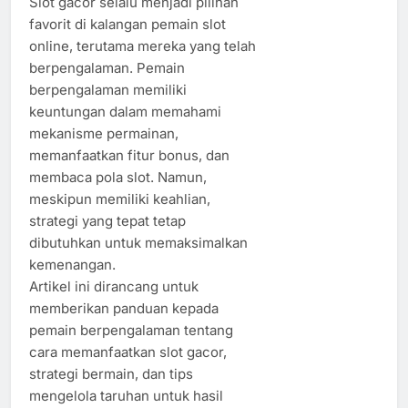
Slot gacor selalu menjadi pilihan
favorit di kalangan pemain slot
online, terutama mereka yang telah
berpengalaman. Pemain
berpengalaman memiliki
keuntungan dalam memahami
mekanisme permainan,
memanfaatkan fitur bonus, dan
membaca pola slot. Namun,
meskipun memiliki keahlian,
strategi yang tepat tetap
dibutuhkan untuk memaksimalkan
kemenangan.
Artikel ini dirancang untuk
memberikan panduan kepada
pemain berpengalaman tentang
cara memanfaatkan slot gacor,
strategi bermain, dan tips
mengelola taruhan untuk hasil