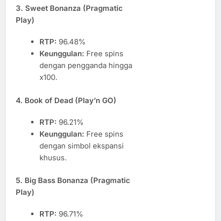
3. Sweet Bonanza (Pragmatic
Play)
RTP:
96.48%
Keunggulan:
Free spins
dengan pengganda hingga
x100.
4. Book of Dead (Play’n GO)
RTP:
96.21%
Keunggulan:
Free spins
dengan simbol ekspansi
khusus.
5. Big Bass Bonanza (Pragmatic
Play)
RTP:
96.71%