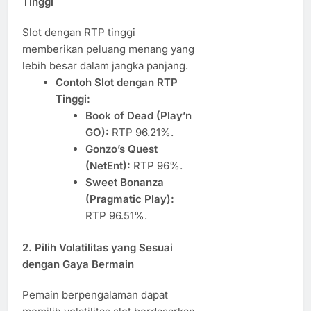
Tinggi
Slot dengan RTP tinggi
memberikan peluang menang yang
lebih besar dalam jangka panjang.
Contoh Slot dengan RTP
Tinggi:
Book of Dead (Play’n
GO):
RTP 96.21%.
Gonzo’s Quest
(NetEnt):
RTP 96%.
Sweet Bonanza
(Pragmatic Play):
RTP 96.51%.
2. Pilih Volatilitas yang Sesuai
dengan Gaya Bermain
Pemain berpengalaman dapat