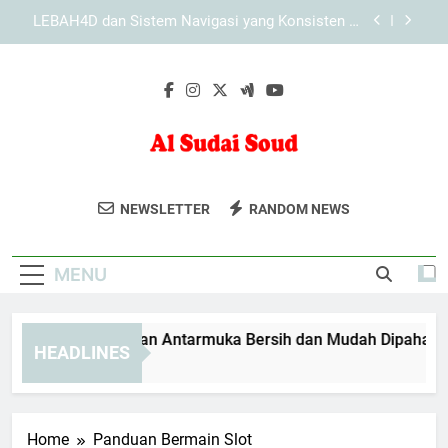
Skip
EDWINSLOT dengan Sistem Responsif untuk
to
Pengalaman yang Lebih Nyaman
content
LEBAH4D dengan Sistem Responsif untuk
Pengalaman yang Lebih Nyaman
EDWINSLOT dengan Antarmuka Bersih dan
Mudah Dipahami
LEBAH4D dan Sistem Navigasi yang Konsisten di
Setiap Halaman
Al Sudai Soud
Rasakan Aroma Elegan Dari Parfum Dan
EDWINSLOT dengan Sistem Responsif untuk
NEWSLETTER
RANDOM NEWS
Pengalaman yang Lebih Nyaman
Minyak Wangi Al Sudais Oud. Koleksi
LEBAH4D dengan Sistem Responsif untuk
Mewah Yang Tahan Lama.
Pengalaman yang Lebih Nyaman
MENU
DWINSLOT dengan Antarmuka Bersih dan Mudah Dipahami
HEADLINES
Weeks Ago
Home
Panduan Bermain Slot