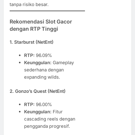
tanpa risiko besar.
Rekomendasi Slot Gacor
dengan RTP Tinggi
1. Starburst (NetEnt)
RTP:
96.09%
Keunggulan:
Gameplay
sederhana dengan
expanding wilds.
2. Gonzo’s Quest (NetEnt)
RTP:
96.00%
Keunggulan:
Fitur
cascading reels dengan
pengganda progresif.