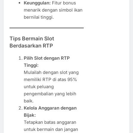
Keunggulan:
Fitur bonus
menarik dengan simbol ikan
bernilai tinggi.
Tips Bermain Slot
Berdasarkan RTP
Pilih Slot dengan RTP
Tinggi:
Mulailah dengan slot yang
memiliki RTP di atas 95%
untuk peluang
pengembalian yang lebih
baik.
Kelola Anggaran dengan
Bijak:
Tetapkan batas anggaran
untuk bermain dan jangan