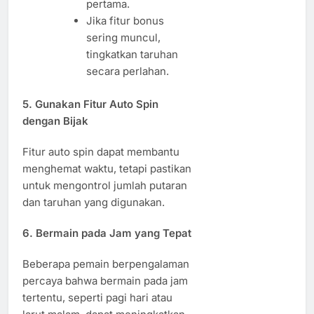
pertama.
Jika fitur bonus
sering muncul,
tingkatkan taruhan
secara perlahan.
5. Gunakan Fitur Auto Spin
dengan Bijak
Fitur auto spin dapat membantu
menghemat waktu, tetapi pastikan
untuk mengontrol jumlah putaran
dan taruhan yang digunakan.
6. Bermain pada Jam yang Tepat
Beberapa pemain berpengalaman
percaya bahwa bermain pada jam
tertentu, seperti pagi hari atau