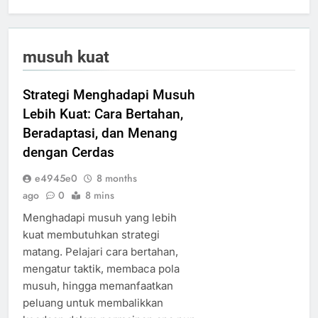
musuh kuat
Strategi Menghadapi Musuh
Lebih Kuat: Cara Bertahan,
Beradaptasi, dan Menang
dengan Cerdas
e4945e0
8 months
ago
0
8 mins
Menghadapi musuh yang lebih
kuat membutuhkan strategi
matang. Pelajari cara bertahan,
mengatur taktik, membaca pola
musuh, hingga memanfaatkan
peluang untuk membalikkan