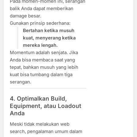
Pada momen-momen ini, serangan
balik Anda dapat memberikan
damage besar.
Gunakan prinsip sederhana:
Bertahan ketika musuh
kuat, menyerang ketika
mereka lengah.
Momentum adalah senjata. Jika
Anda bisa membaca saat yang
tepat, bahkan musuh yang lebih
kuat bisa tumbang dalam tiga
serangan.
4. Optimalkan Build,
Equipment, atau Loadout
Anda
Meski tidak melakukan web
search, pengalaman umum dalam