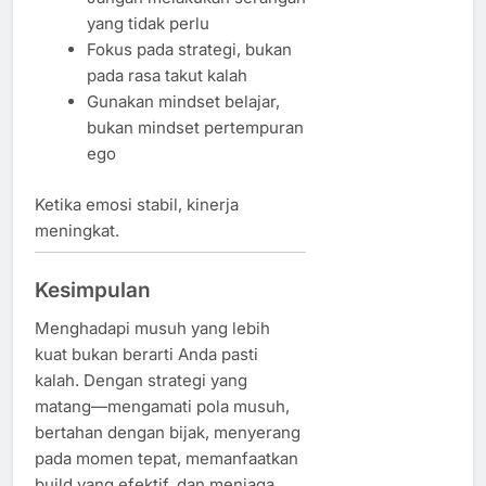
yang tidak perlu
Fokus pada strategi, bukan
pada rasa takut kalah
Gunakan mindset belajar,
bukan mindset pertempuran
ego
Ketika emosi stabil, kinerja
meningkat.
Kesimpulan
Menghadapi musuh yang lebih
kuat bukan berarti Anda pasti
kalah. Dengan strategi yang
matang—mengamati pola musuh,
bertahan dengan bijak, menyerang
pada momen tepat, memanfaatkan
build yang efektif, dan menjaga