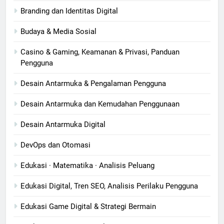
Branding dan Identitas Digital
Budaya & Media Sosial
Casino & Gaming, Keamanan & Privasi, Panduan
Pengguna
Desain Antarmuka & Pengalaman Pengguna
Desain Antarmuka dan Kemudahan Penggunaan
Desain Antarmuka Digital
DevOps dan Otomasi
Edukasi · Matematika · Analisis Peluang
Edukasi Digital, Tren SEO, Analisis Perilaku Pengguna
Edukasi Game Digital & Strategi Bermain