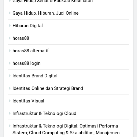
Gaya Hidup Sehat & Edukasi Kesehatan
Gaya Hidup, Hiburan, Judi Online
Hiburan Digital
horas88
horas88 alternatif
horas88 login
Identitas Brand Digital
Identitas Online dan Strategi Brand
Identitas Visual
Infrastruktur & Teknologi Cloud
Infrastruktur & Teknologi Digital; Optimasi Performa
Sistem; Cloud Computing & Skalabilitas; Manajemen