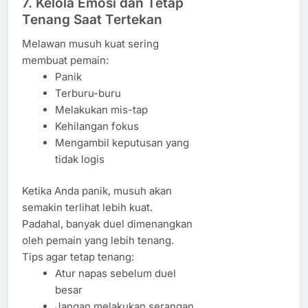
7. Kelola Emosi dan Tetap
Tenang Saat Tertekan
Melawan musuh kuat sering
membuat pemain:
Panik
Terburu-buru
Melakukan mis-tap
Kehilangan fokus
Mengambil keputusan yang
tidak logis
Ketika Anda panik, musuh akan
semakin terlihat lebih kuat.
Padahal, banyak duel dimenangkan
oleh pemain yang lebih tenang.
Tips agar tetap tenang:
Atur napas sebelum duel
besar
Jangan melakukan serangan