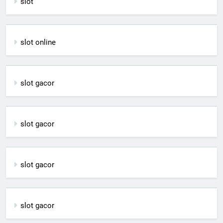
slot
slot online
slot gacor
slot gacor
slot gacor
slot gacor