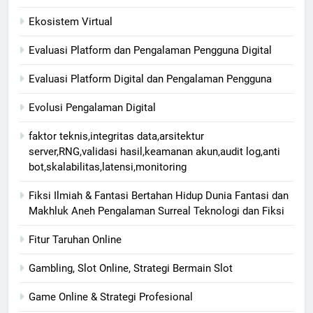
Ekosistem Virtual
Evaluasi Platform dan Pengalaman Pengguna Digital
Evaluasi Platform Digital dan Pengalaman Pengguna
Evolusi Pengalaman Digital
faktor teknis,integritas data,arsitektur
server,RNG,validasi hasil,keamanan akun,audit log,anti
bot,skalabilitas,latensi,monitoring
Fiksi Ilmiah & Fantasi Bertahan Hidup Dunia Fantasi dan
Makhluk Aneh Pengalaman Surreal Teknologi dan Fiksi
Fitur Taruhan Online
Gambling, Slot Online, Strategi Bermain Slot
Game Online & Strategi Profesional