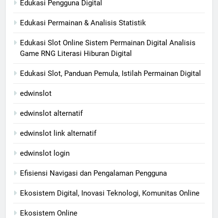
Edukasi Pengguna Digital
Edukasi Permainan & Analisis Statistik
Edukasi Slot Online Sistem Permainan Digital Analisis
Game RNG Literasi Hiburan Digital
Edukasi Slot, Panduan Pemula, Istilah Permainan Digital
edwinslot
edwinslot alternatif
edwinslot link alternatif
edwinslot login
Efisiensi Navigasi dan Pengalaman Pengguna
Ekosistem Digital, Inovasi Teknologi, Komunitas Online
Ekosistem Online