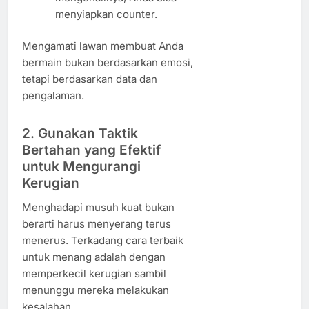
menyiapkan counter.
Mengamati lawan membuat Anda
bermain bukan berdasarkan emosi,
tetapi berdasarkan data dan
pengalaman.
2. Gunakan Taktik
Bertahan yang Efektif
untuk Mengurangi
Kerugian
Menghadapi musuh kuat bukan
berarti harus menyerang terus
menerus. Terkadang cara terbaik
untuk menang adalah dengan
memperkecil kerugian sambil
menunggu mereka melakukan
kesalahan.