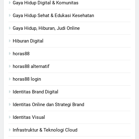
Gaya Hidup Digital & Komunitas
Gaya Hidup Sehat & Edukasi Kesehatan
Gaya Hidup, Hiburan, Judi Online
Hiburan Digital
horas88
horas88 alternatif
horas88 login
Identitas Brand Digital
Identitas Online dan Strategi Brand
Identitas Visual
Infrastruktur & Teknologi Cloud