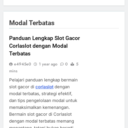
Modal Terbatas
Panduan Lengkap Slot Gacor
Corlaslot dengan Modal
Terbatas
e4945e0
1 year ago
0
5
mins
Pelajari panduan lengkap bermain
slot gacor di
corlaslot
dengan
modal terbatas, strategi efektif,
dan tips pengelolaan modal untuk
memaksimalkan kemenangan.
Bermain slot gacor di Corlaslot
dengan modal terbatas memang
menantang, tetapi bukan berarti