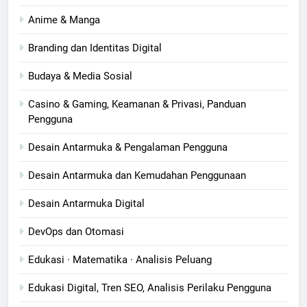
Anime & Manga
Branding dan Identitas Digital
Budaya & Media Sosial
Casino & Gaming, Keamanan & Privasi, Panduan
Pengguna
Desain Antarmuka & Pengalaman Pengguna
Desain Antarmuka dan Kemudahan Penggunaan
Desain Antarmuka Digital
DevOps dan Otomasi
Edukasi · Matematika · Analisis Peluang
Edukasi Digital, Tren SEO, Analisis Perilaku Pengguna