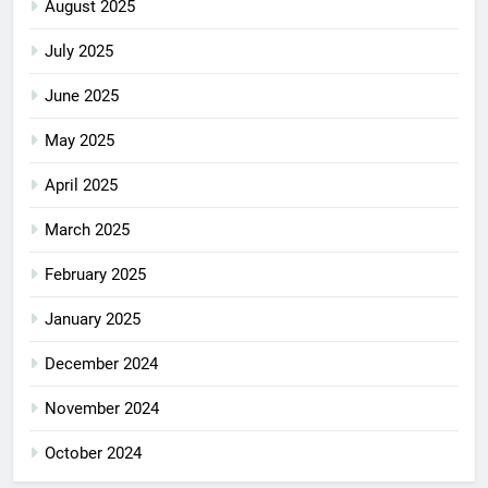
August 2025
July 2025
June 2025
May 2025
April 2025
March 2025
February 2025
January 2025
December 2024
November 2024
October 2024