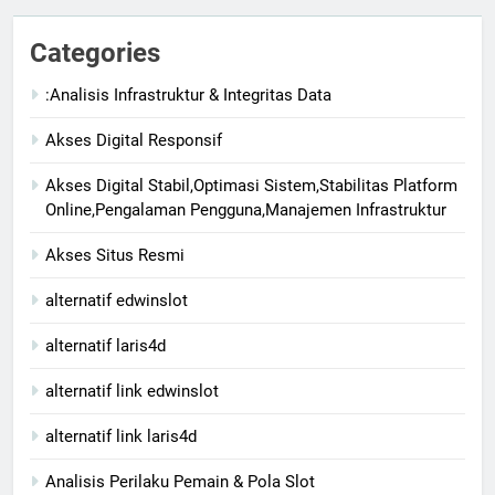
Categories
:Analisis Infrastruktur & Integritas Data
Akses Digital Responsif
Akses Digital Stabil,Optimasi Sistem,Stabilitas Platform
Online,Pengalaman Pengguna,Manajemen Infrastruktur
Akses Situs Resmi
alternatif edwinslot
alternatif laris4d
alternatif link edwinslot
alternatif link laris4d
Analisis Perilaku Pemain & Pola Slot