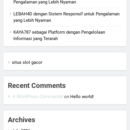
Pengalaman yang Lebih Nyaman
LEBAH4D dengan Sistem Responsif untuk Pengalaman
yang Lebih Nyaman
KAYA787 sebagai Platform dengan Pengelolaan
Informasi yang Terarah
situs slot gacor
Recent Comments
A WordPress Commenter
on
Hello world!
Archives