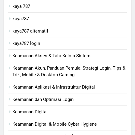
kaya 787
kaya787
kaya787 alternatif
kaya787 login
Keamanan Akses & Tata Kelola Sistem
Keamanan Akun, Panduan Pemula, Strategi Login, Tips &
Trik, Mobile & Desktop Gaming
Keamanan Aplikasi & Infrastruktur Digital
Keamanan dan Optimasi Login
Keamanan Digital
Keamanan Digital & Mobile Cyber Hygiene