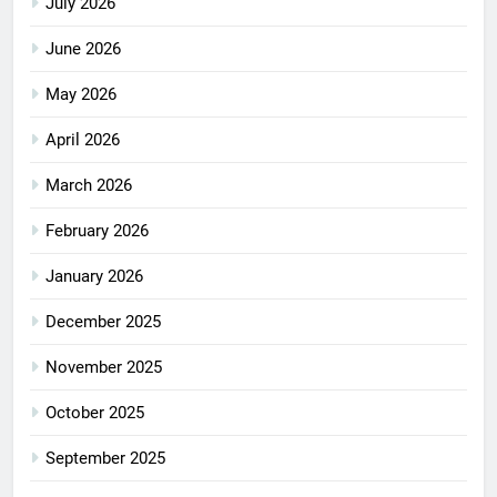
July 2026
June 2026
May 2026
April 2026
March 2026
February 2026
January 2026
December 2025
November 2025
October 2025
September 2025