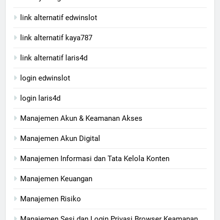
link alternatif edwinslot
link alternatif kaya787
link alternatif laris4d
login edwinslot
login laris4d
Manajemen Akun & Keamanan Akses
Manajemen Akun Digital
Manajemen Informasi dan Tata Kelola Konten
Manajemen Keuangan
Manajemen Risiko
Manajemen Sesi dan Login Privasi Browser Keamanan