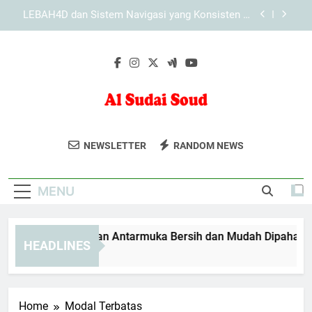
Skip
EDWINSLOT dengan Sistem Responsif untuk
to
Pengalaman yang Lebih Nyaman
content
LEBAH4D dengan Sistem Responsif untuk
Pengalaman yang Lebih Nyaman
EDWINSLOT dengan Antarmuka Bersih dan
Mudah Dipahami
LEBAH4D dan Sistem Navigasi yang Konsisten di
Setiap Halaman
Al Sudai Soud
Rasakan Aroma Elegan Dari Parfum Dan
EDWINSLOT dengan Sistem Responsif untuk
NEWSLETTER
RANDOM NEWS
Pengalaman yang Lebih Nyaman
Minyak Wangi Al Sudais Oud. Koleksi
LEBAH4D dengan Sistem Responsif untuk
Mewah Yang Tahan Lama.
Pengalaman yang Lebih Nyaman
MENU
WINSLOT dengan Antarmuka Bersih dan Mudah Dipahami
HEADLINES
Week Ago
Home
Modal Terbatas