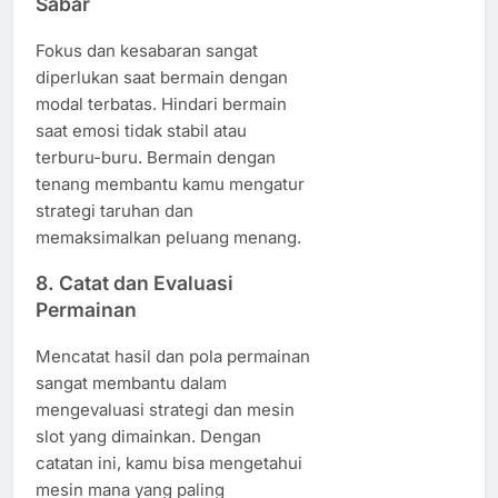
Sabar
Fokus dan kesabaran sangat
diperlukan saat bermain dengan
modal terbatas. Hindari bermain
saat emosi tidak stabil atau
terburu-buru. Bermain dengan
tenang membantu kamu mengatur
strategi taruhan dan
memaksimalkan peluang menang.
8. Catat dan Evaluasi
Permainan
Mencatat hasil dan pola permainan
sangat membantu dalam
mengevaluasi strategi dan mesin
slot yang dimainkan. Dengan
catatan ini, kamu bisa mengetahui
mesin mana yang paling