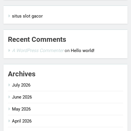
situs slot gacor
Recent Comments
A WordPress Commenter
on
Hello world!
Archives
July 2026
June 2026
May 2026
April 2026