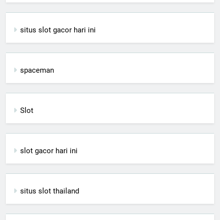
situs slot gacor hari ini
spaceman
Slot
slot gacor hari ini
situs slot thailand