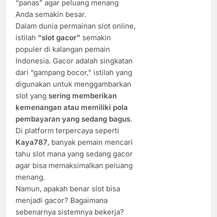
“panas” agar peluang menang
Anda semakin besar.
Dalam dunia permainan slot online,
istilah
“slot gacor”
semakin
populer di kalangan pemain
Indonesia. Gacor adalah singkatan
dari “gampang bocor,” istilah yang
digunakan untuk menggambarkan
slot yang
sering memberikan
kemenangan atau memiliki pola
pembayaran yang sedang bagus
.
Di platform terpercaya seperti
Kaya787
, banyak pemain mencari
tahu slot mana yang sedang gacor
agar bisa memaksimalkan peluang
menang.
Namun, apakah benar slot bisa
menjadi gacor? Bagaimana
sebenarnya sistemnya bekerja?