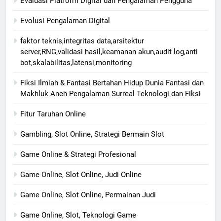
Evaluasi Platform Digital dan Pengalaman Pengguna
Evolusi Pengalaman Digital
faktor teknis,integritas data,arsitektur
server,RNG,validasi hasil,keamanan akun,audit log,anti
bot,skalabilitas,latensi,monitoring
Fiksi Ilmiah & Fantasi Bertahan Hidup Dunia Fantasi dan
Makhluk Aneh Pengalaman Surreal Teknologi dan Fiksi
Fitur Taruhan Online
Gambling, Slot Online, Strategi Bermain Slot
Game Online & Strategi Profesional
Game Online, Slot Online, Judi Online
Game Online, Slot Online, Permainan Judi
Game Online, Slot, Teknologi Game