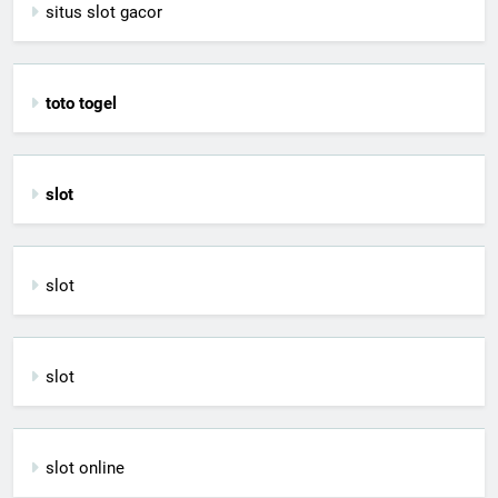
situs slot gacor
toto togel
slot
slot
slot
slot online