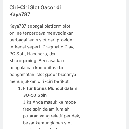
Ciri-Ciri Slot Gacor di
Kaya787
Kaya787 sebagai platform slot
online terpercaya menyediakan
berbagai jenis slot dari provider
terkenal seperti Pragmatic Play,
PG Soft, Habanero, dan
Microgaming. Berdasarkan
pengalaman komunitas dan
pengamatan, slot gacor biasanya
menunjukkan ciri-ciri berikut:
Fitur Bonus Muncul dalam
30-50 Spin
Jika Anda masuk ke mode
free spin dalam jumlah
putaran yang relatif pendek,
besar kemungkinan slot