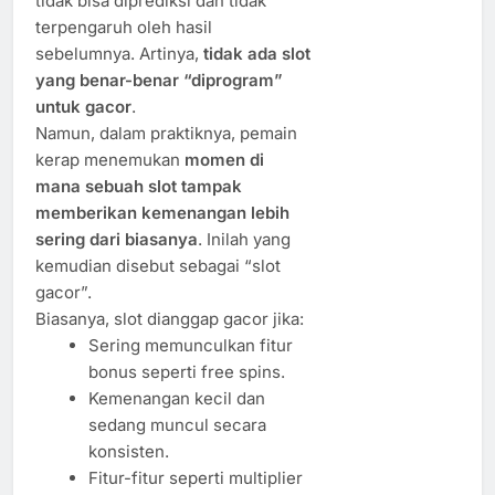
tidak bisa diprediksi dan tidak
terpengaruh oleh hasil
sebelumnya. Artinya,
tidak ada slot
yang benar-benar “diprogram”
untuk gacor
.
Namun, dalam praktiknya, pemain
kerap menemukan
momen di
mana sebuah slot tampak
memberikan kemenangan lebih
sering dari biasanya
. Inilah yang
kemudian disebut sebagai “slot
gacor”.
Biasanya, slot dianggap gacor jika:
Sering memunculkan fitur
bonus seperti free spins.
Kemenangan kecil dan
sedang muncul secara
konsisten.
Fitur-fitur seperti multiplier