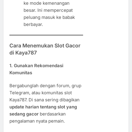
ke mode kemenangan
besar. Ini mempercepat
peluang masuk ke babak
berbayar.
Cara Menemukan Slot Gacor
di Kaya787
1.
Gunakan Rekomendasi
Komunitas
Bergabunglah dengan forum, grup
Telegram, atau komunitas slot
Kaya787. Di sana sering dibagikan
update harian tentang slot yang
sedang gacor
berdasarkan
pengalaman nyata pemain.