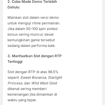
2.
Coba Mode Demo Terlebih
Dahulu
Mainkan slot dalam versi demo
untuk menguji ritme permainan.
Jika dalam 50–100 spin simbol
bonus sering muncul, besar
kemungkinan game tersebut
sedang dalam performa baik.
3.
Manfaatkan Slot dengan RTP
Tertinggi
Slot dengan RTP di atas 96.5%
seperti
Sweet Bonanza
,
Starlight
Princess
, dan
Wild West Gold
dikenal sering memberi
kemenangan jika dimainkan di
waktu yang tepat.