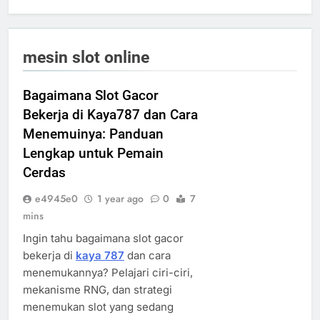
mesin slot online
Bagaimana Slot Gacor
Bekerja di Kaya787 dan Cara
Menemuinya: Panduan
Lengkap untuk Pemain
Cerdas
e4945e0
1 year ago
0
7
mins
Ingin tahu bagaimana slot gacor
bekerja di
kaya 787
dan cara
menemukannya? Pelajari ciri-ciri,
mekanisme RNG, dan strategi
menemukan slot yang sedang