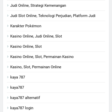
Judi Online, Strategi Kemenangan
Judi Slot Online, Teknologi Perjudian, Platform Judi
Karakter Pokémon
Kasino Online, Judi Online, Slot
Kasino Online, Slot
Kasino Online, Slot, Permainan Kasino
Kasino, Slot, Permainan Online
kaya 787
kaya787
kaya787 alternatif
kaya787 login