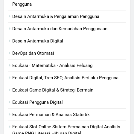
Pengguna
Desain Antarmuka & Pengalaman Pengguna
Desain Antarmuka dan Kemudahan Penggunaan
Desain Antarmuka Digital
DevOps dan Otomasi
Edukasi · Matematika · Analisis Peluang
Edukasi Digital, Tren SEO, Analisis Perilaku Pengguna
Edukasi Game Digital & Strategi Bermain
Edukasi Pengguna Digital
Edukasi Permainan & Analisis Statistik
Edukasi Slot Online Sistem Permainan Digital Analisis
Game RNG Literasi Hiburan Digital