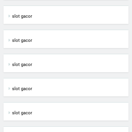
slot gacor
slot gacor
slot gacor
slot gacor
slot gacor