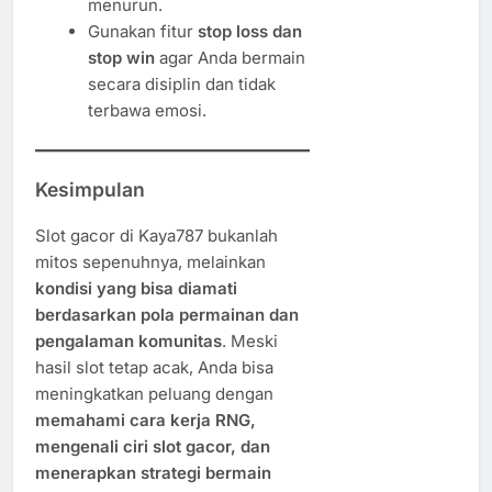
menurun.
Gunakan fitur
stop loss dan
stop win
agar Anda bermain
secara disiplin dan tidak
terbawa emosi.
Kesimpulan
Slot gacor di Kaya787 bukanlah
mitos sepenuhnya, melainkan
kondisi yang bisa diamati
berdasarkan pola permainan dan
pengalaman komunitas
. Meski
hasil slot tetap acak, Anda bisa
meningkatkan peluang dengan
memahami cara kerja RNG,
mengenali ciri slot gacor, dan
menerapkan strategi bermain