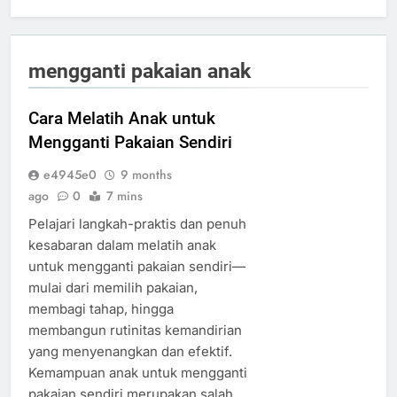
mengganti pakaian anak
Cara Melatih Anak untuk
Mengganti Pakaian Sendiri
e4945e0
9 months
ago
0
7 mins
Pelajari langkah-praktis dan penuh
kesabaran dalam melatih anak
untuk mengganti pakaian sendiri—
mulai dari memilih pakaian,
membagi tahap, hingga
membangun rutinitas kemandirian
yang menyenangkan dan efektif.
Kemampuan anak untuk mengganti
pakaian sendiri merupakan salah