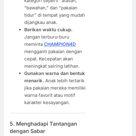
kategori seperti “atasan,”
“bawahan,” dan “pakaian
tidur” di tempat yang mudah
dijangkau anak.
Berikan waktu cukup.
Jangan terburu-buru
meminta
CHAMPION4D
mengganti pakaian dengan
cepat. Kecepatan akan
meningkat seiring latihan.
Gunakan warna dan bentuk
menarik.
Anak lebih tertarik
jika pakaian mereka memiliki
warna favorit atau motif
karakter kesayangan.
5. Menghadapi Tantangan
dengan Sabar