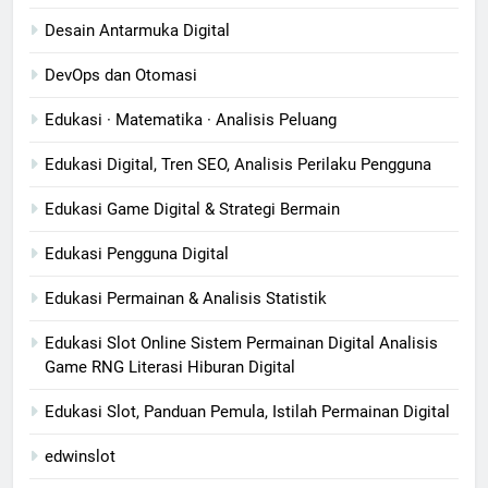
Desain Antarmuka Digital
DevOps dan Otomasi
Edukasi · Matematika · Analisis Peluang
Edukasi Digital, Tren SEO, Analisis Perilaku Pengguna
Edukasi Game Digital & Strategi Bermain
Edukasi Pengguna Digital
Edukasi Permainan & Analisis Statistik
Edukasi Slot Online Sistem Permainan Digital Analisis
Game RNG Literasi Hiburan Digital
Edukasi Slot, Panduan Pemula, Istilah Permainan Digital
edwinslot