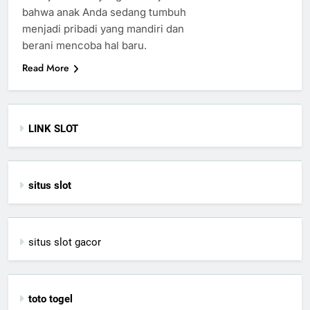
bahwa anak Anda sedang tumbuh
menjadi pribadi yang mandiri dan
berani mencoba hal baru.
Read More
LINK SLOT
situs slot
situs slot gacor
toto togel