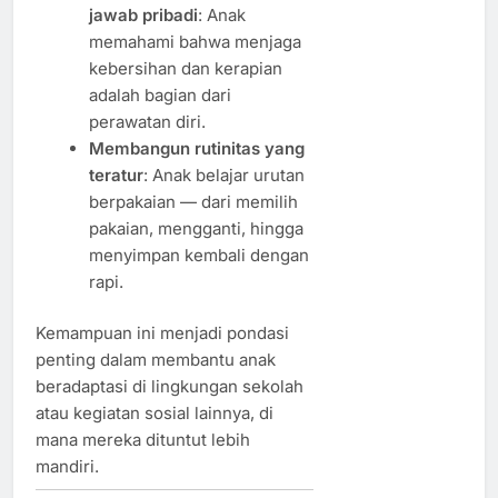
jawab pribadi
: Anak
memahami bahwa menjaga
kebersihan dan kerapian
adalah bagian dari
perawatan diri.
Membangun rutinitas yang
teratur
: Anak belajar urutan
berpakaian — dari memilih
pakaian, mengganti, hingga
menyimpan kembali dengan
rapi.
Kemampuan ini menjadi pondasi
penting dalam membantu anak
beradaptasi di lingkungan sekolah
atau kegiatan sosial lainnya, di
mana mereka dituntut lebih
mandiri.