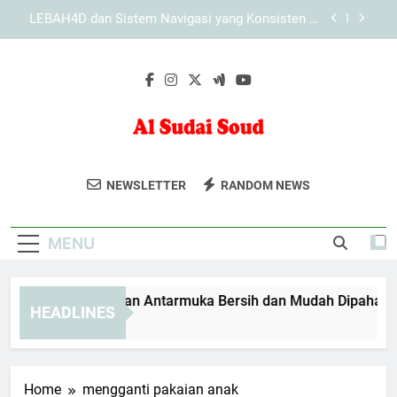
Skip
EDWINSLOT dengan Sistem Responsif untuk
to
Pengalaman yang Lebih Nyaman
content
LEBAH4D dengan Sistem Responsif untuk
Pengalaman yang Lebih Nyaman
EDWINSLOT dengan Antarmuka Bersih dan
Mudah Dipahami
LEBAH4D dan Sistem Navigasi yang Konsisten di
Setiap Halaman
Al Sudai Soud
Rasakan Aroma Elegan Dari Parfum Dan
EDWINSLOT dengan Sistem Responsif untuk
NEWSLETTER
RANDOM NEWS
Pengalaman yang Lebih Nyaman
Minyak Wangi Al Sudais Oud. Koleksi
LEBAH4D dengan Sistem Responsif untuk
Mewah Yang Tahan Lama.
Pengalaman yang Lebih Nyaman
MENU
DWINSLOT dengan Antarmuka Bersih dan Mudah Dipahami
HEADLINES
Weeks Ago
Home
mengganti pakaian anak