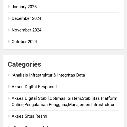
January 2025
December 2024
November 2024
October 2024
Categories
:Analisis Infrastruktur & Integritas Data
Akses Digital Responsif
Akses Digital Stabil,Optimasi Sistem,Stabilitas Platform
Online,Pengalaman Pengguna,Manajemen Infrastruktur
Akses Situs Resmi