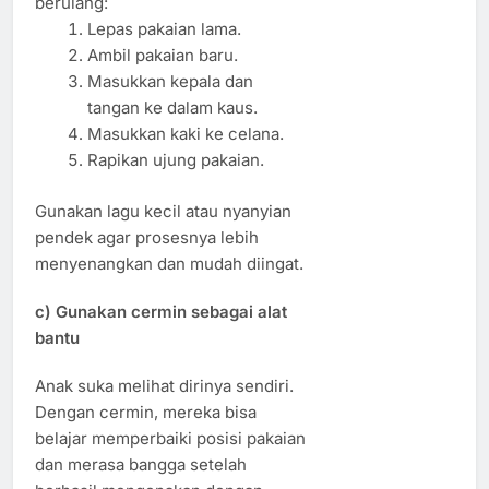
berulang:
Lepas pakaian lama.
Ambil pakaian baru.
Masukkan kepala dan
tangan ke dalam kaus.
Masukkan kaki ke celana.
Rapikan ujung pakaian.
Gunakan lagu kecil atau nyanyian
pendek agar prosesnya lebih
menyenangkan dan mudah diingat.
c) Gunakan cermin sebagai alat
bantu
Anak suka melihat dirinya sendiri.
Dengan cermin, mereka bisa
belajar memperbaiki posisi pakaian
dan merasa bangga setelah