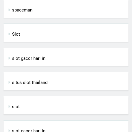
spaceman
Slot
slot gacor hari ini
situs slot thailand
slot
slot gacor hari ini