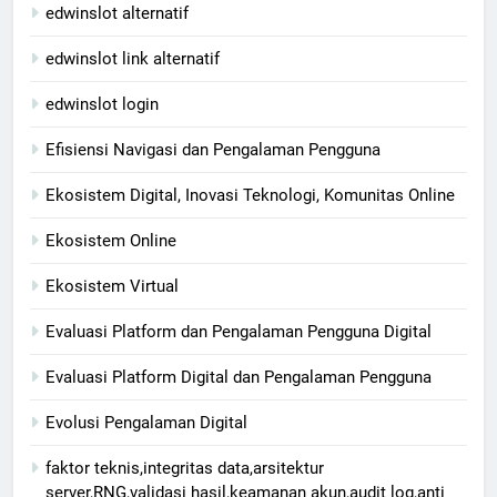
edwinslot alternatif
edwinslot link alternatif
edwinslot login
Efisiensi Navigasi dan Pengalaman Pengguna
Ekosistem Digital, Inovasi Teknologi, Komunitas Online
Ekosistem Online
Ekosistem Virtual
Evaluasi Platform dan Pengalaman Pengguna Digital
Evaluasi Platform Digital dan Pengalaman Pengguna
Evolusi Pengalaman Digital
faktor teknis,integritas data,arsitektur
server,RNG,validasi hasil,keamanan akun,audit log,anti