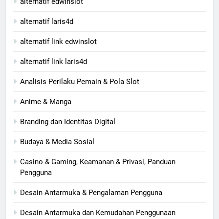
alternatif edwinslot
alternatif laris4d
alternatif link edwinslot
alternatif link laris4d
Analisis Perilaku Pemain & Pola Slot
Anime & Manga
Branding dan Identitas Digital
Budaya & Media Sosial
Casino & Gaming, Keamanan & Privasi, Panduan
Pengguna
Desain Antarmuka & Pengalaman Pengguna
Desain Antarmuka dan Kemudahan Penggunaan