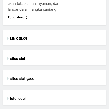
akan tetap aman, nyaman, dan
lancar dalam jangka panjang.
Read More
LINK SLOT
situs slot
situs slot gacor
toto togel