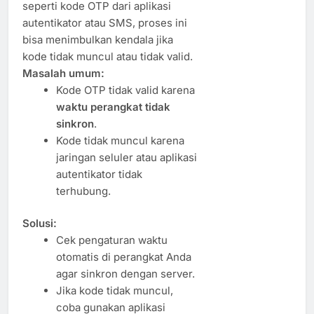
seperti kode OTP dari aplikasi
autentikator atau SMS, proses ini
bisa menimbulkan kendala jika
kode tidak muncul atau tidak valid.
Masalah umum:
Kode OTP tidak valid karena
waktu perangkat tidak
sinkron
.
Kode tidak muncul karena
jaringan seluler atau aplikasi
autentikator tidak
terhubung.
Solusi:
Cek pengaturan waktu
otomatis di perangkat Anda
agar sinkron dengan server.
Jika kode tidak muncul,
coba gunakan aplikasi