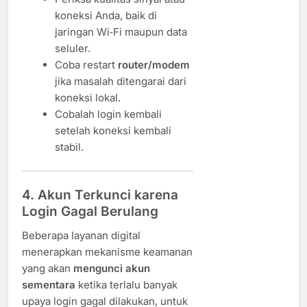
koneksi Anda, baik di
jaringan Wi‑Fi maupun data
seluler.
Coba restart
router/modem
jika masalah ditengarai dari
koneksi lokal.
Cobalah login kembali
setelah koneksi kembali
stabil.
4. Akun Terkunci karena
Login Gagal Berulang
Beberapa layanan digital
menerapkan mekanisme keamanan
yang akan
mengunci akun
sementara
ketika terlalu banyak
upaya login gagal dilakukan, untuk