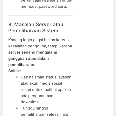
pertanyaan keamanan untuk
membuat password baru.
8. Masalah Server atau
Pemeliharaan Sistem
Kadang login gagal bukan karena
kesalahan pengguna, tetapi karena
server sedang mengalami
gangguan atau dalam
pemeliharaan
.
Solusi:
Cek halaman status layanan
atau akun media sosial
resmi untuk melihat apakah
ada pengumuman
downtime.
Tunggu hingga
pemeliharaan selesai, lalu