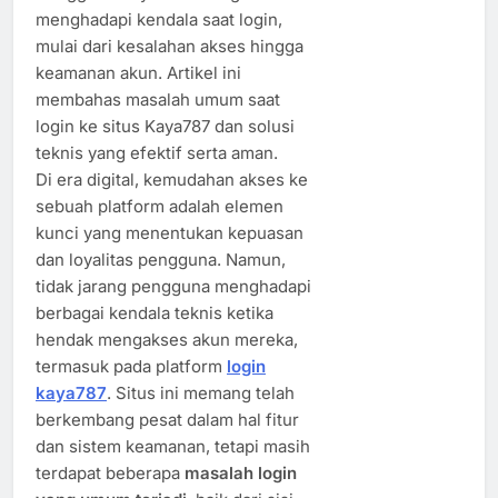
menghadapi kendala saat login,
mulai dari kesalahan akses hingga
keamanan akun. Artikel ini
membahas masalah umum saat
login ke situs Kaya787 dan solusi
teknis yang efektif serta aman.
Di era digital, kemudahan akses ke
sebuah platform adalah elemen
kunci yang menentukan kepuasan
dan loyalitas pengguna. Namun,
tidak jarang pengguna menghadapi
berbagai kendala teknis ketika
hendak mengakses akun mereka,
termasuk pada platform
login
kaya787
. Situs ini memang telah
berkembang pesat dalam hal fitur
dan sistem keamanan, tetapi masih
terdapat beberapa
masalah login