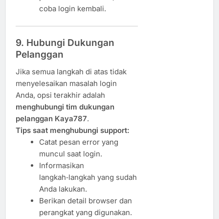
coba login kembali.
9. Hubungi Dukungan
Pelanggan
Jika semua langkah di atas tidak
menyelesaikan masalah login
Anda, opsi terakhir adalah
menghubungi tim dukungan
pelanggan Kaya787
.
Tips saat menghubungi support:
Catat pesan error yang
muncul saat login.
Informasikan
langkah‑langkah yang sudah
Anda lakukan.
Berikan detail browser dan
perangkat yang digunakan.