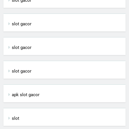
slot gacor
slot gacor
slot gacor
slot gacor
apk slot gacor
slot