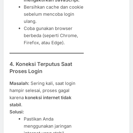
Bersihkan cache dan cookie
sebelum mencoba login
ulang.
Coba gunakan browser
berbeda (seperti Chrome,
Firefox, atau Edge).
4.
Koneksi Terputus Saat
Proses Login
Masalah:
Sering kali, saat login
hampir selesai, proses gagal
karena
koneksi internet tidak
stabil
.
Solusi:
Pastikan Anda
menggunakan jaringan