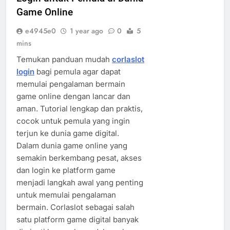
Game Online
e4945e0
1 year ago
0
5
mins
Temukan panduan mudah
corlaslot
login
bagi pemula agar dapat
memulai pengalaman bermain
game online dengan lancar dan
aman. Tutorial lengkap dan praktis,
cocok untuk pemula yang ingin
terjun ke dunia game digital.
Dalam dunia game online yang
semakin berkembang pesat, akses
dan login ke platform game
menjadi langkah awal yang penting
untuk memulai pengalaman
bermain. Corlaslot sebagai salah
satu platform game digital banyak