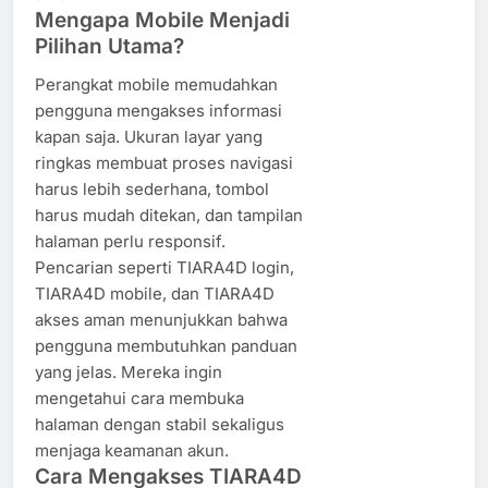
Mengapa Mobile Menjadi
Pilihan Utama?
Perangkat mobile memudahkan
pengguna mengakses informasi
kapan saja. Ukuran layar yang
ringkas membuat proses navigasi
harus lebih sederhana, tombol
harus mudah ditekan, dan tampilan
halaman perlu responsif.
Pencarian seperti TIARA4D login,
TIARA4D mobile, dan TIARA4D
akses aman menunjukkan bahwa
pengguna membutuhkan panduan
yang jelas. Mereka ingin
mengetahui cara membuka
halaman dengan stabil sekaligus
menjaga keamanan akun.
Cara Mengakses TIARA4D