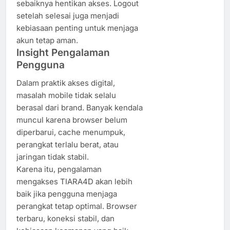
sebaiknya hentikan akses. Logout
setelah selesai juga menjadi
kebiasaan penting untuk menjaga
akun tetap aman.
Insight Pengalaman
Pengguna
Dalam praktik akses digital,
masalah mobile tidak selalu
berasal dari brand. Banyak kendala
muncul karena browser belum
diperbarui, cache menumpuk,
perangkat terlalu berat, atau
jaringan tidak stabil.
Karena itu, pengalaman
mengakses TIARA4D akan lebih
baik jika pengguna menjaga
perangkat tetap optimal. Browser
terbaru, koneksi stabil, dan