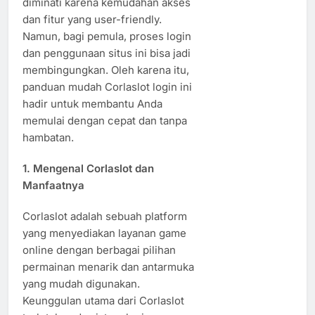
diminati karena kemudahan akses
dan fitur yang user-friendly.
Namun, bagi pemula, proses login
dan penggunaan situs ini bisa jadi
membingungkan. Oleh karena itu,
panduan mudah Corlaslot login ini
hadir untuk membantu Anda
memulai dengan cepat dan tanpa
hambatan.
1. Mengenal Corlaslot dan
Manfaatnya
Corlaslot adalah sebuah platform
yang menyediakan layanan game
online dengan berbagai pilihan
permainan menarik dan antarmuka
yang mudah digunakan.
Keunggulan utama dari Corlaslot