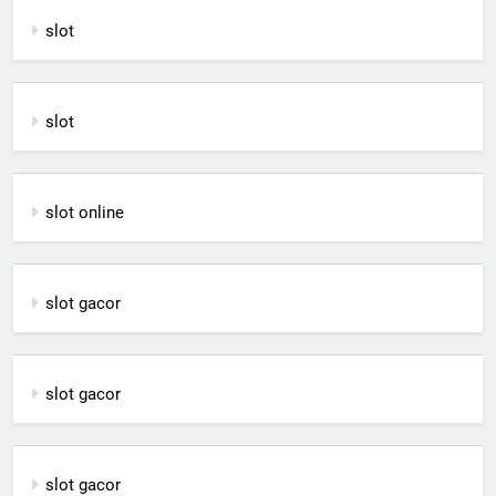
slot
slot
slot online
slot gacor
slot gacor
slot gacor