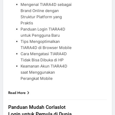
Mengenal TIARA4D sebagai
Brand Online dengan
Struktur Platform yang
Praktis
Panduan Login TIARA4D
untuk Pengguna Baru
Tips Mengoptimalkan
TIARA4D di Browser Mobile
Cara Mengatasi TIARA4D
Tidak Bisa Dibuka di HP
Keamanan Akun TIARA4D
saat Menggunakan
Perangkat Mobile
Read More
Panduan Mudah Corlaslot
Login untuk Pemula di Dunia