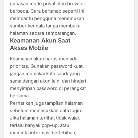
gunakan mode privat atau browser
berbeda. Cara bertahap seperti ini
membantu pengguna menemukan
sumber kendala tanpa membuka
halaman secara sembarangan.
Keamanan Akun Saat
Akses Mobile
Keamanan akun harus menjadi
prioritas. Gunakan password kuat,
jangan memakai kata sandi yang
sama dengan akun lain, dan hindari
menyimpan password di perangkat
bersama.
Perhatikan juga tampilan halaman
sebelum memasukkan data login.
Jika halaman terlihat tidak wajar,
terlalu banyak pop-up, atau
meminta informasi berlebihan,