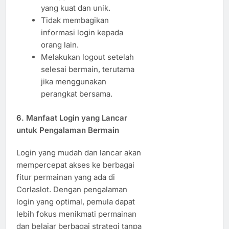
yang kuat dan unik.
Tidak membagikan
informasi login kepada
orang lain.
Melakukan logout setelah
selesai bermain, terutama
jika menggunakan
perangkat bersama.
6. Manfaat Login yang Lancar
untuk Pengalaman Bermain
Login yang mudah dan lancar akan
mempercepat akses ke berbagai
fitur permainan yang ada di
Corlaslot. Dengan pengalaman
login yang optimal, pemula dapat
lebih fokus menikmati permainan
dan belajar berbagai strategi tanpa