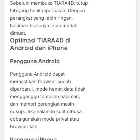
Sebelum membuka TIARA4D, tutup
tab yang tidak diperlukan. Dengan
perangkat yang lebih ringan,
halaman biasanya lebih mudah
dimuat.
Optimasi TIARA4D di
Android dan iPhone
Pengguna Android
Pengguna Android dapat
memastikan browser sudah
diperbarui, mode hemat data tidak
mengganggu tampilan halaman,
dan memori perangkat masih
cukup. Jika halaman sulit dibuka,
coba gunakan mode privat atau
browser lain.
Pengguna iPhone