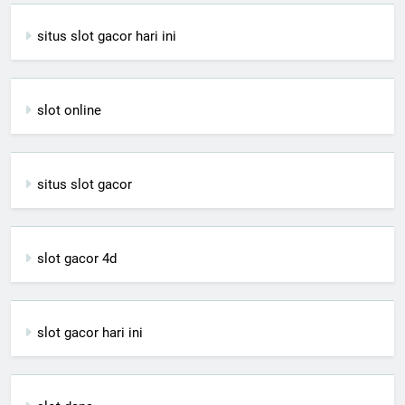
situs slot gacor hari ini
slot online
situs slot gacor
slot gacor 4d
slot gacor hari ini