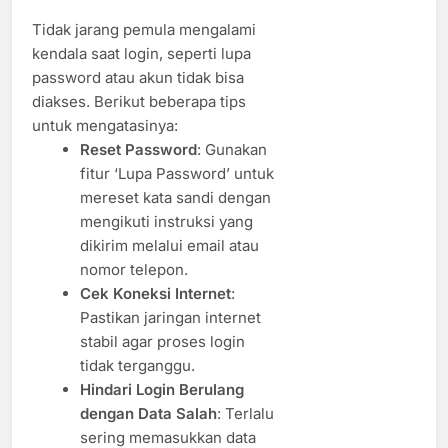
Tidak jarang pemula mengalami
kendala saat login, seperti lupa
password atau akun tidak bisa
diakses. Berikut beberapa tips
untuk mengatasinya:
Reset Password
: Gunakan
fitur ‘Lupa Password’ untuk
mereset kata sandi dengan
mengikuti instruksi yang
dikirim melalui email atau
nomor telepon.
Cek Koneksi Internet
:
Pastikan jaringan internet
stabil agar proses login
tidak terganggu.
Hindari Login Berulang
dengan Data Salah
: Terlalu
sering memasukkan data