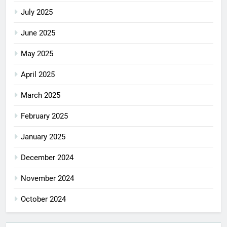
July 2025
June 2025
May 2025
April 2025
March 2025
February 2025
January 2025
December 2024
November 2024
October 2024