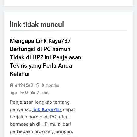
link tidak muncul
Mengapa Link Kaya787
Berfungsi di PC namun
Tidak di HP? Ini Penjelasan
Teknis yang Perlu Anda
Ketahui
e4945e0
8 months
ago
0
7 mins
Penjelasan lengkap tentang
penyebab
link Kaya787
dapat
berjalan normal di PC tetapi
bermasalah di HP, mulai dari
perbedaan browser, jaringan,