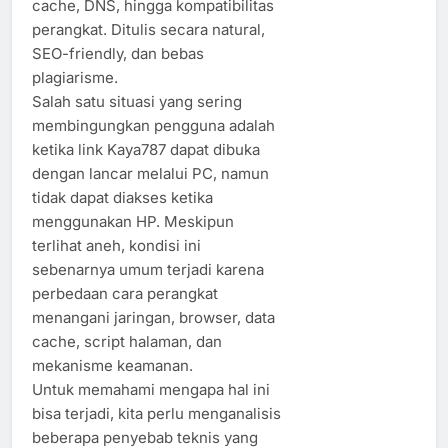
cache, DNS, hingga kompatibilitas
perangkat. Ditulis secara natural,
SEO-friendly, dan bebas
plagiarisme.
Salah satu situasi yang sering
membingungkan pengguna adalah
ketika link Kaya787 dapat dibuka
dengan lancar melalui PC, namun
tidak dapat diakses ketika
menggunakan HP. Meskipun
terlihat aneh, kondisi ini
sebenarnya umum terjadi karena
perbedaan cara perangkat
menangani jaringan, browser, data
cache, script halaman, dan
mekanisme keamanan.
Untuk memahami mengapa hal ini
bisa terjadi, kita perlu menganalisis
beberapa penyebab teknis yang