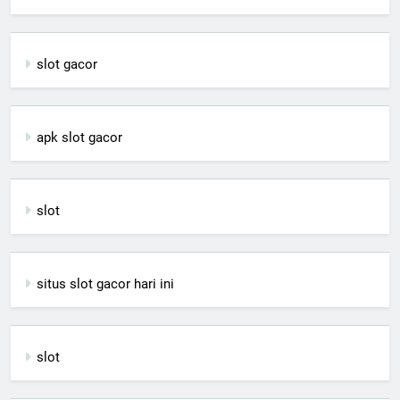
slot gacor
apk slot gacor
slot
situs slot gacor hari ini
slot