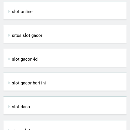
slot online
situs slot gacor
slot gacor 4d
slot gacor hari ini
slot dana