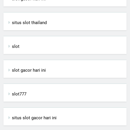
situs slot thailand
slot
slot gacor hari ini
slot777
situs slot gacor hari ini