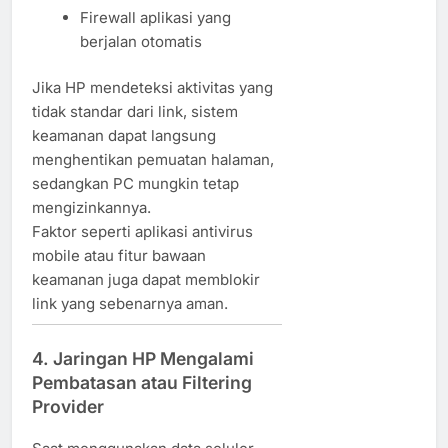
Firewall aplikasi yang
berjalan otomatis
Jika HP mendeteksi aktivitas yang
tidak standar dari link, sistem
keamanan dapat langsung
menghentikan pemuatan halaman,
sedangkan PC mungkin tetap
mengizinkannya.
Faktor seperti aplikasi antivirus
mobile atau fitur bawaan
keamanan juga dapat memblokir
link yang sebenarnya aman.
4. Jaringan HP Mengalami
Pembatasan atau Filtering
Provider