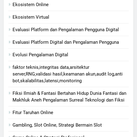
Ekosistem Online
Ekosistem Virtual
Evaluasi Platform dan Pengalaman Pengguna Digital
Evaluasi Platform Digital dan Pengalaman Pengguna
Evolusi Pengalaman Digital
faktor teknis,integritas data,arsitektur
server,RNG,validasi hasil,keamanan akun,audit log,anti
bot,skalabilitas,latensi,monitoring
Fiksi Ilmiah & Fantasi Bertahan Hidup Dunia Fantasi dan
Makhluk Aneh Pengalaman Surreal Teknologi dan Fiksi
Fitur Taruhan Online
Gambling, Slot Online, Strategi Bermain Slot