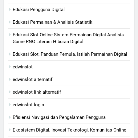
Edukasi Pengguna Digital
Edukasi Permainan & Analisis Statistik
Edukasi Slot Online Sistem Permainan Digital Analisis
Game RNG Literasi Hiburan Digital
Edukasi Slot, Panduan Pemula, Istilah Permainan Digital
edwinslot
edwinslot alternatif
edwinslot link alternatif
edwinslot login
Efisiensi Navigasi dan Pengalaman Pengguna
Ekosistem Digital, Inovasi Teknologi, Komunitas Online