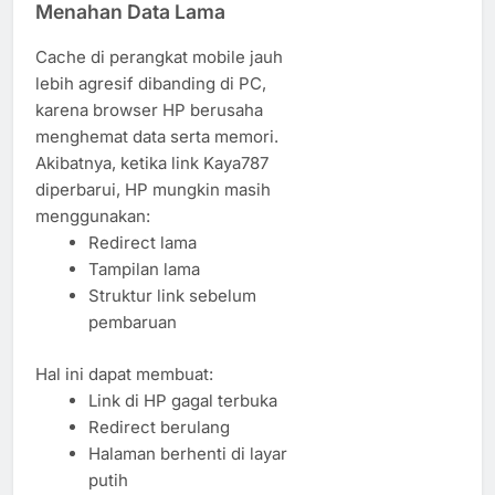
Menahan Data Lama
Cache di perangkat mobile jauh
lebih agresif dibanding di PC,
karena browser HP berusaha
menghemat data serta memori.
Akibatnya, ketika link Kaya787
diperbarui, HP mungkin masih
menggunakan:
Redirect lama
Tampilan lama
Struktur link sebelum
pembaruan
Hal ini dapat membuat:
Link di HP gagal terbuka
Redirect berulang
Halaman berhenti di layar
putih