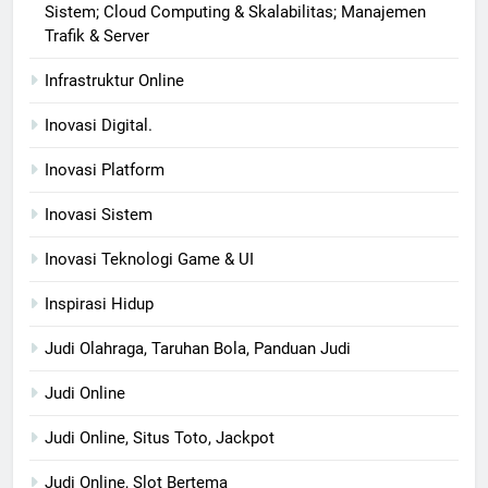
Sistem; Cloud Computing & Skalabilitas; Manajemen
Trafik & Server
Infrastruktur Online
Inovasi Digital.
Inovasi Platform
Inovasi Sistem
Inovasi Teknologi Game & UI
Inspirasi Hidup
Judi Olahraga, Taruhan Bola, Panduan Judi
Judi Online
Judi Online, Situs Toto, Jackpot
Judi Online, Slot Bertema