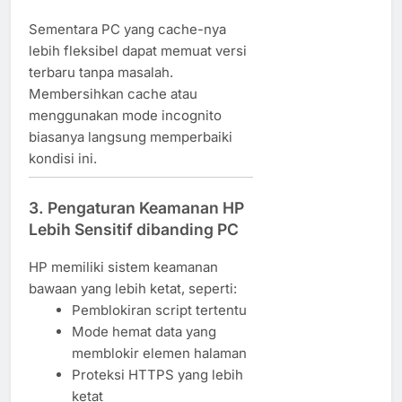
Sementara PC yang cache-nya
lebih fleksibel dapat memuat versi
terbaru tanpa masalah.
Membersihkan cache atau
menggunakan mode incognito
biasanya langsung memperbaiki
kondisi ini.
3. Pengaturan Keamanan HP
Lebih Sensitif dibanding PC
HP memiliki sistem keamanan
bawaan yang lebih ketat, seperti:
Pemblokiran script tertentu
Mode hemat data yang
memblokir elemen halaman
Proteksi HTTPS yang lebih
ketat