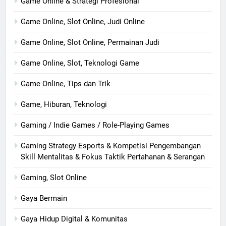
Game Online & Strategi Profesional
Game Online, Slot Online, Judi Online
Game Online, Slot Online, Permainan Judi
Game Online, Slot, Teknologi Game
Game Online, Tips dan Trik
Game, Hiburan, Teknologi
Gaming / Indie Games / Role-Playing Games
Gaming Strategy Esports & Kompetisi Pengembangan
Skill Mentalitas & Fokus Taktik Pertahanan & Serangan
Gaming, Slot Online
Gaya Bermain
Gaya Hidup Digital & Komunitas