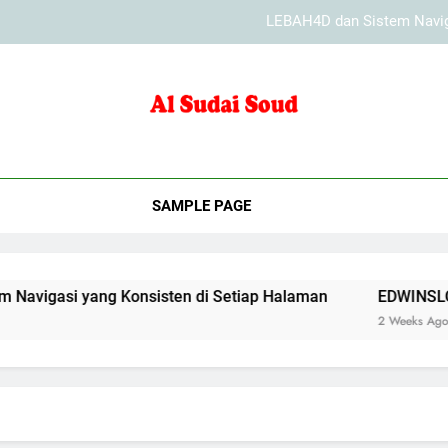
LEBAH4D dan Sistem Navig
EDWINSLOT dengan Sistem Responsif 
LEBAH4D dengan Sistem Responsif 
Sudai Soud
EDWINSLOT dengan A
roma Elegan Dari Parfum Dan Minyak Wangi Al Sudais Oud. K
LEBAH4D dan Sistem Navig
SAMPLE PAGE
EDWINSLOT dengan Sistem Responsif 
LEBAH4D dengan Sistem Responsif 
ang Konsisten di Setiap Halaman
EDWINSLOT dengan Si
2 Weeks Ago