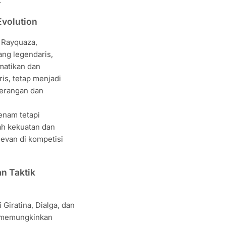
.
Evolution
 Rayquaza,
ang legendaris,
matikan dan
is, tetap menjadi
serangan dan
enam tetapi
h kekuatan dan
evan di kompetisi
n Taktik
Giratina, Dialga, dan
n, memungkinkan