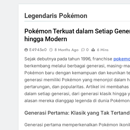
Legendaris Pokémon
Pokémon Terkuat dalam Setiap Genera
hingga Modern
E4945e0
8 Months Ago
0
6 Mins
Sejak debutnya pada tahun 1996, franchise
pokem
berkembang melalui berbagai generasi, masing-m
Pokémon baru dengan kemampuan dan keunikan ter
generasi memiliki Pokémon yang menonjol dalam hal
pertarungan, dan popularitas. Artikel ini membaha
dalam setiap generasi, dari generasi klasik hingga 
alasan mereka dianggap legenda di dunia Pokémon
Generasi Pertama: Klasik yang Tak Tertand
Generasi pertama memperkenalkan Pokémon ikoni