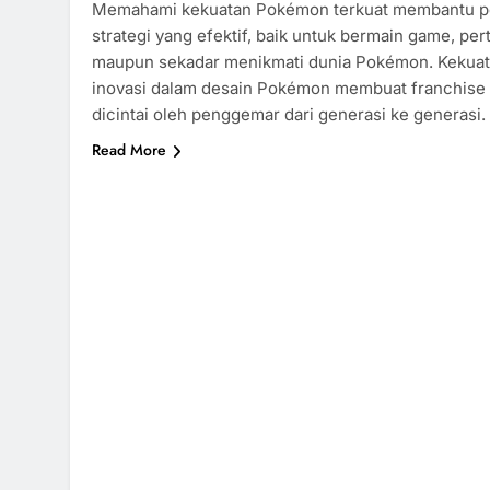
Memahami kekuatan Pokémon terkuat membantu 
strategi yang efektif, baik untuk bermain game, per
maupun sekadar menikmati dunia Pokémon. Kekuata
inovasi dalam desain Pokémon membuat franchise i
dicintai oleh penggemar dari generasi ke generasi.
Read More