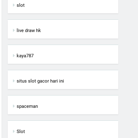
slot
live draw hk
kaya787
situs slot gacor hari ini
spaceman
Slot