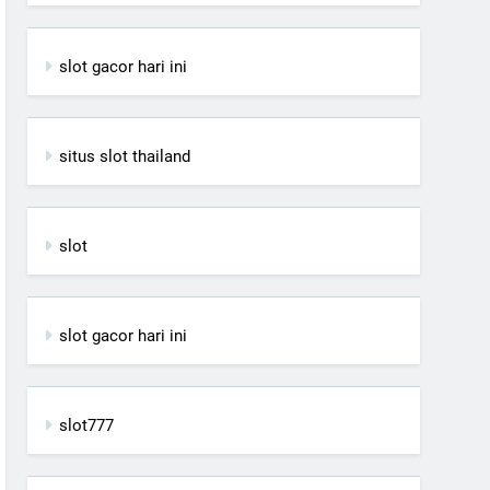
slot gacor hari ini
situs slot thailand
slot
slot gacor hari ini
slot777