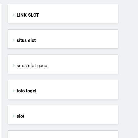
LINK SLOT
situs slot
situs slot gacor
toto togel
slot