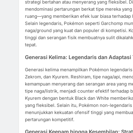
strategi bertahan atau menyerang yang fleksibel. Di
mendominasi pertarungan berkat tipe mereka yan
ruang—yang memberikan efek luar biasa terhadap 
Selain legendaris, Pokémon seperti Garchomp munc
naga/ground yang kuat dan populer di kompetisi. 
tinggi dan serangan fisik membuatnya sulit dikalahk
tepat.
Generasi Kelima: Legendaris dan Adaptasi 
Generasi kelima menampilkan Pokémon legendaris 
Zekrom, dan Kyurem. Reshiram, tipe naga/api, men
kemampuan menyerang dan serangan area yang me
tipe naga/listrik, menjadi counter efektif terhadap 
Kyurem dengan bentuk Black dan White memberikan
yang fleksibel. Selain itu, Pokémon non-legendaris
menunjukkan kekuatan ofensif tinggi yang membua
pertarungan kompetitif.
Generasi Keenam hingga Kesembilan: Stra