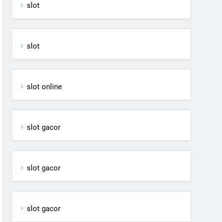
slot
slot
slot online
slot gacor
slot gacor
slot gacor