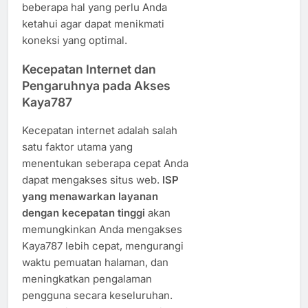
beberapa hal yang perlu Anda
ketahui agar dapat menikmati
koneksi yang optimal.
Kecepatan Internet dan
Pengaruhnya pada Akses
Kaya787
Kecepatan internet adalah salah
satu faktor utama yang
menentukan seberapa cepat Anda
dapat mengakses situs web.
ISP
yang menawarkan layanan
dengan kecepatan tinggi
akan
memungkinkan Anda mengakses
Kaya787 lebih cepat, mengurangi
waktu pemuatan halaman, dan
meningkatkan pengalaman
pengguna secara keseluruhan.