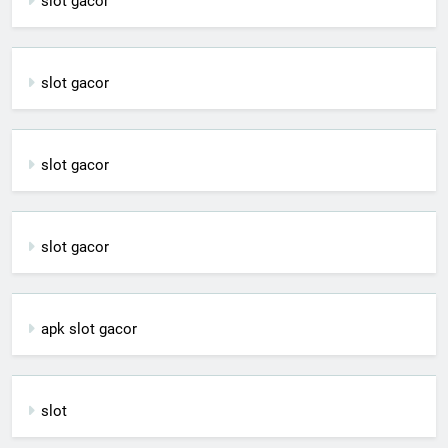
slot gacor
slot gacor
slot gacor
slot gacor
apk slot gacor
slot