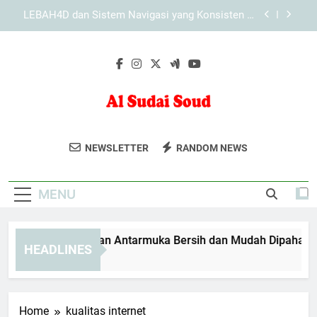
Skip
EDWINSLOT dengan Sistem Responsif untuk
to
Pengalaman yang Lebih Nyaman
content
LEBAH4D dengan Sistem Responsif untuk
Pengalaman yang Lebih Nyaman
EDWINSLOT dengan Antarmuka Bersih dan
Mudah Dipahami
LEBAH4D dan Sistem Navigasi yang Konsisten di
Setiap Halaman
Al Sudai Soud
Rasakan Aroma Elegan Dari Parfum Dan
EDWINSLOT dengan Sistem Responsif untuk
NEWSLETTER
RANDOM NEWS
Pengalaman yang Lebih Nyaman
Minyak Wangi Al Sudais Oud. Koleksi
LEBAH4D dengan Sistem Responsif untuk
Mewah Yang Tahan Lama.
Pengalaman yang Lebih Nyaman
MENU
DWINSLOT dengan Antarmuka Bersih dan Mudah Dipahami
HEADLINES
 Week Ago
Home
kualitas internet