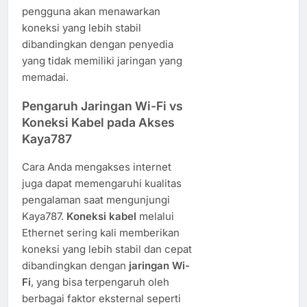
pengguna akan menawarkan
koneksi yang lebih stabil
dibandingkan dengan penyedia
yang tidak memiliki jaringan yang
memadai.
Pengaruh Jaringan Wi-Fi vs
Koneksi Kabel pada Akses
Kaya787
Cara Anda mengakses internet
juga dapat memengaruhi kualitas
pengalaman saat mengunjungi
Kaya787.
Koneksi kabel
melalui
Ethernet sering kali memberikan
koneksi yang lebih stabil dan cepat
dibandingkan dengan
jaringan Wi-
Fi
, yang bisa terpengaruh oleh
berbagai faktor eksternal seperti