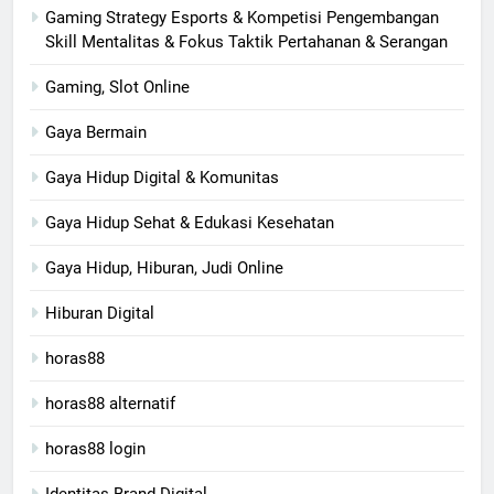
Gaming Strategy Esports & Kompetisi Pengembangan
Skill Mentalitas & Fokus Taktik Pertahanan & Serangan
Gaming, Slot Online
Gaya Bermain
Gaya Hidup Digital & Komunitas
Gaya Hidup Sehat & Edukasi Kesehatan
Gaya Hidup, Hiburan, Judi Online
Hiburan Digital
horas88
horas88 alternatif
horas88 login