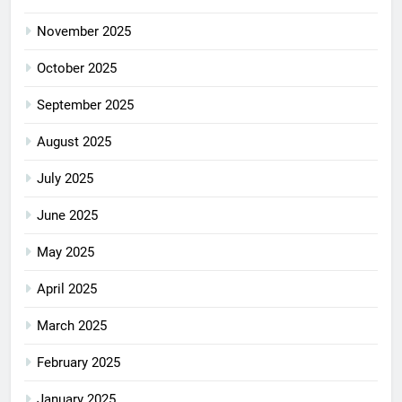
November 2025
October 2025
September 2025
August 2025
July 2025
June 2025
May 2025
April 2025
March 2025
February 2025
January 2025