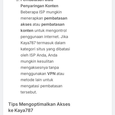
Penyaringan Konten
Beberapa ISP mungkin
menerapkan
pembatasan
akses
atau
pembatasan
konten
untuk mengontrol
penggunaan internet. Jika
Kaya787 termasuk dalam
kategori situs yang dibatasi
oleh ISP Anda, Anda
mungkin kesulitan
mengaksesnya tanpa
menggunakan
VPN
atau
metode lain untuk
mengatasi pembatasan
tersebut.
Tips Mengoptimalkan Akses
ke Kaya787