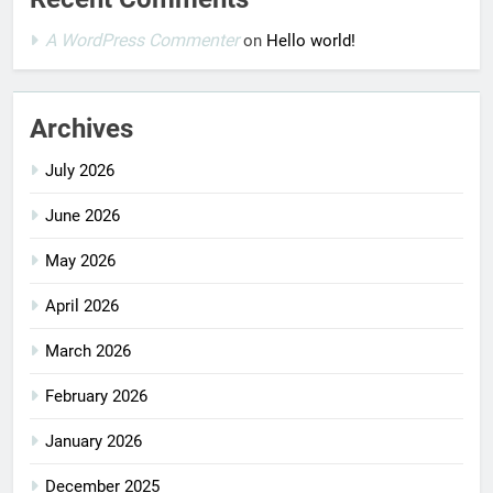
A WordPress Commenter
on
Hello world!
Archives
July 2026
June 2026
May 2026
April 2026
March 2026
February 2026
January 2026
December 2025