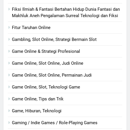
Fiksi Ilmiah & Fantasi Bertahan Hidup Dunia Fantasi dan
Makhluk Aneh Pengalaman Surreal Teknologi dan Fiksi
Fitur Taruhan Online
Gambling, Slot Online, Strategi Bermain Slot
Game Online & Strategi Profesional
Game Online, Slot Online, Judi Online
Game Online, Slot Online, Permainan Judi
Game Online, Slot, Teknologi Game
Game Online, Tips dan Trik
Game, Hiburan, Teknologi
Gaming / Indie Games / Role-Playing Games