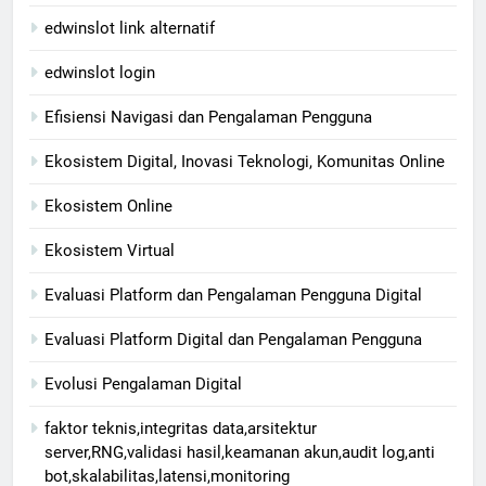
edwinslot link alternatif
edwinslot login
Efisiensi Navigasi dan Pengalaman Pengguna
Ekosistem Digital, Inovasi Teknologi, Komunitas Online
Ekosistem Online
Ekosistem Virtual
Evaluasi Platform dan Pengalaman Pengguna Digital
Evaluasi Platform Digital dan Pengalaman Pengguna
Evolusi Pengalaman Digital
faktor teknis,integritas data,arsitektur
server,RNG,validasi hasil,keamanan akun,audit log,anti
bot,skalabilitas,latensi,monitoring