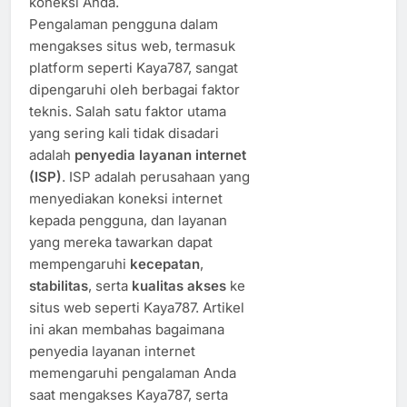
koneksi Anda.
Pengalaman pengguna dalam
mengakses situs web, termasuk
platform seperti Kaya787, sangat
dipengaruhi oleh berbagai faktor
teknis. Salah satu faktor utama
yang sering kali tidak disadari
adalah
penyedia layanan internet
(ISP)
. ISP adalah perusahaan yang
menyediakan koneksi internet
kepada pengguna, dan layanan
yang mereka tawarkan dapat
mempengaruhi
kecepatan
,
stabilitas
, serta
kualitas akses
ke
situs web seperti Kaya787. Artikel
ini akan membahas bagaimana
penyedia layanan internet
memengaruhi pengalaman Anda
saat mengakses Kaya787, serta