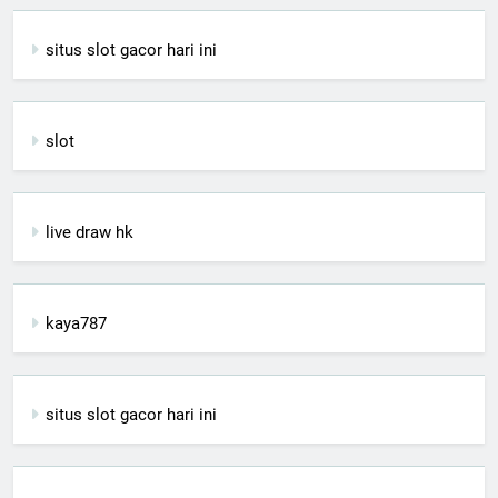
situs slot gacor hari ini
slot
live draw hk
kaya787
situs slot gacor hari ini