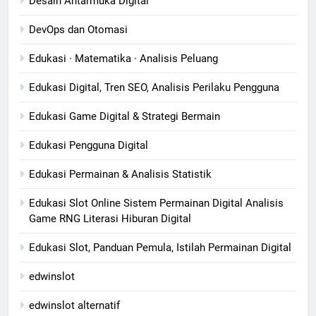
Desain Antarmuka Digital
DevOps dan Otomasi
Edukasi · Matematika · Analisis Peluang
Edukasi Digital, Tren SEO, Analisis Perilaku Pengguna
Edukasi Game Digital & Strategi Bermain
Edukasi Pengguna Digital
Edukasi Permainan & Analisis Statistik
Edukasi Slot Online Sistem Permainan Digital Analisis
Game RNG Literasi Hiburan Digital
Edukasi Slot, Panduan Pemula, Istilah Permainan Digital
edwinslot
edwinslot alternatif