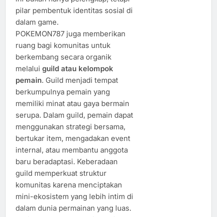
pilar pembentuk identitas sosial di
dalam game.
POKEMON787 juga memberikan
ruang bagi komunitas untuk
berkembang secara organik
melalui
guild atau kelompok
pemain
. Guild menjadi tempat
berkumpulnya pemain yang
memiliki minat atau gaya bermain
serupa. Dalam guild, pemain dapat
menggunakan strategi bersama,
bertukar item, mengadakan event
internal, atau membantu anggota
baru beradaptasi. Keberadaan
guild memperkuat struktur
komunitas karena menciptakan
mini-ekosistem yang lebih intim di
dalam dunia permainan yang luas.