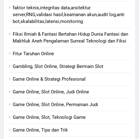
faktor teknis,integritas data,arsitektur
server,RNG,validasi hasil,keamanan akun,audit log,anti
bot,skalabilitas,latensi,monitoring
Fiksi Ilmiah & Fantasi Bertahan Hidup Dunia Fantasi dan
Makhluk Aneh Pengalaman Surreal Teknologi dan Fiksi
Fitur Taruhan Online
Gambling, Slot Online, Strategi Bermain Slot
Game Online & Strategi Profesional
Game Online, Slot Online, Judi Online
Game Online, Slot Online, Permainan Judi
Game Online, Slot, Teknologi Game
Game Online, Tips dan Trik