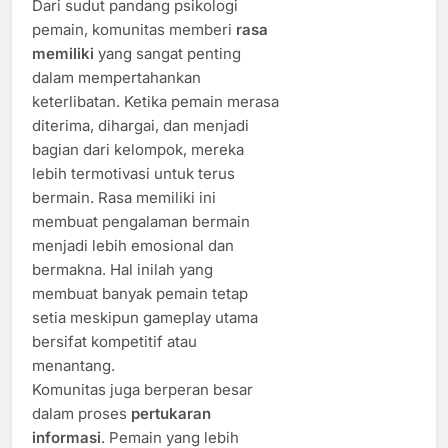
Dari sudut pandang psikologi
pemain, komunitas memberi
rasa
memiliki
yang sangat penting
dalam mempertahankan
keterlibatan. Ketika pemain merasa
diterima, dihargai, dan menjadi
bagian dari kelompok, mereka
lebih termotivasi untuk terus
bermain. Rasa memiliki ini
membuat pengalaman bermain
menjadi lebih emosional dan
bermakna. Hal inilah yang
membuat banyak pemain tetap
setia meskipun gameplay utama
bersifat kompetitif atau
menantang.
Komunitas juga berperan besar
dalam proses
pertukaran
informasi
. Pemain yang lebih