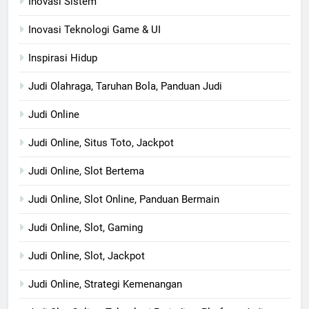
Inovasi Sistem
Inovasi Teknologi Game & UI
Inspirasi Hidup
Judi Olahraga, Taruhan Bola, Panduan Judi
Judi Online
Judi Online, Situs Toto, Jackpot
Judi Online, Slot Bertema
Judi Online, Slot Online, Panduan Bermain
Judi Online, Slot, Gaming
Judi Online, Slot, Jackpot
Judi Online, Strategi Kemenangan