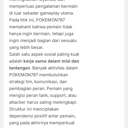
memperluas pengalaman bermain
di luar sekadar gameplay utama.
Pada titik ini, POKEMON787
memahami bahwa pemain tidak
hanya ingin bermain, tetapi juga
ingin menjadi bagian dari sesuatu
yang lebih besar.
Salah satu aspek sosial paling kuat
adalah
kerja sama dalam misi dan
tantangan
. Banyak aktivitas dalam
POKEMON787 membutuhkan
strategi tim, komunikasi, dan
pembagian peran. Pemain yang
mengisi peran tank, support, atau
attacker harus saling melengkapi.
Struktur ini menciptakan
dependensi positif antar pemain,
yang pada akhirnya memperkuat