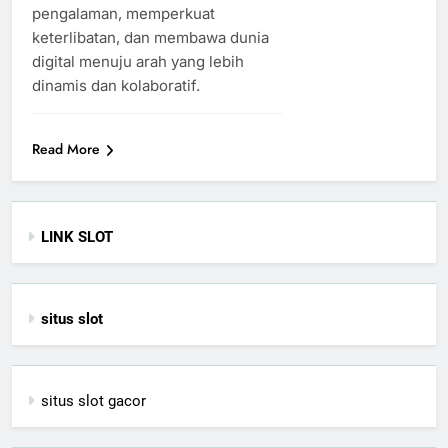
pengalaman, memperkuat
keterlibatan, dan membawa dunia
digital menuju arah yang lebih
dinamis dan kolaboratif.
Read More
LINK SLOT
situs slot
situs slot gacor