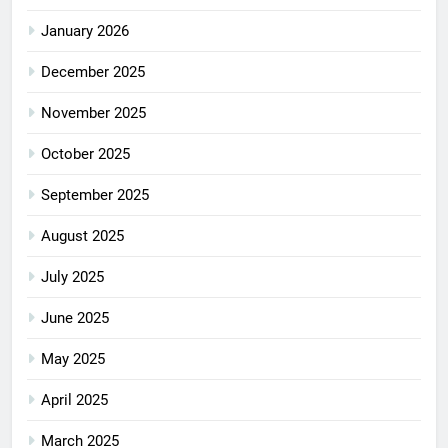
January 2026
December 2025
November 2025
October 2025
September 2025
August 2025
July 2025
June 2025
May 2025
April 2025
March 2025