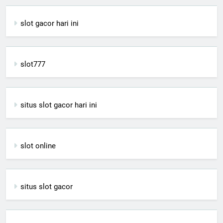
slot gacor hari ini
slot777
situs slot gacor hari ini
slot online
situs slot gacor