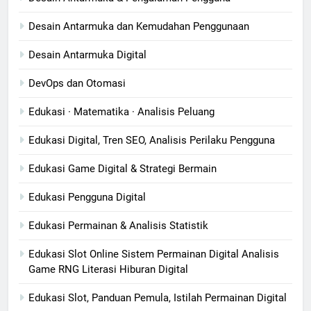
Desain Antarmuka dan Kemudahan Penggunaan
Desain Antarmuka Digital
DevOps dan Otomasi
Edukasi · Matematika · Analisis Peluang
Edukasi Digital, Tren SEO, Analisis Perilaku Pengguna
Edukasi Game Digital & Strategi Bermain
Edukasi Pengguna Digital
Edukasi Permainan & Analisis Statistik
Edukasi Slot Online Sistem Permainan Digital Analisis
Game RNG Literasi Hiburan Digital
Edukasi Slot, Panduan Pemula, Istilah Permainan Digital