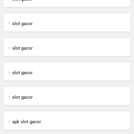
slot gacor
slot gacor
slot gacor
slot gacor
apk slot gacor