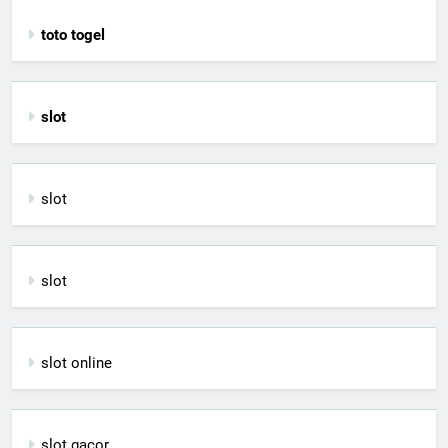
toto togel
slot
slot
slot
slot online
slot gacor