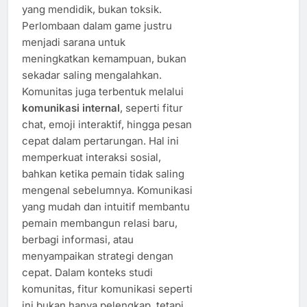
yang mendidik, bukan toksik.
Perlombaan dalam game justru
menjadi sarana untuk
meningkatkan kemampuan, bukan
sekadar saling mengalahkan.
Komunitas juga terbentuk melalui
komunikasi internal
, seperti fitur
chat, emoji interaktif, hingga pesan
cepat dalam pertarungan. Hal ini
memperkuat interaksi sosial,
bahkan ketika pemain tidak saling
mengenal sebelumnya. Komunikasi
yang mudah dan intuitif membantu
pemain membangun relasi baru,
berbagi informasi, atau
menyampaikan strategi dengan
cepat. Dalam konteks studi
komunitas, fitur komunikasi seperti
ini bukan hanya pelengkap, tetapi