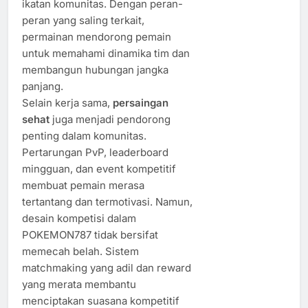
ikatan komunitas. Dengan peran-
peran yang saling terkait,
permainan mendorong pemain
untuk memahami dinamika tim dan
membangun hubungan jangka
panjang.
Selain kerja sama,
persaingan
sehat
juga menjadi pendorong
penting dalam komunitas.
Pertarungan PvP, leaderboard
mingguan, dan event kompetitif
membuat pemain merasa
tertantang dan termotivasi. Namun,
desain kompetisi dalam
POKEMON787 tidak bersifat
memecah belah. Sistem
matchmaking yang adil dan reward
yang merata membantu
menciptakan suasana kompetitif