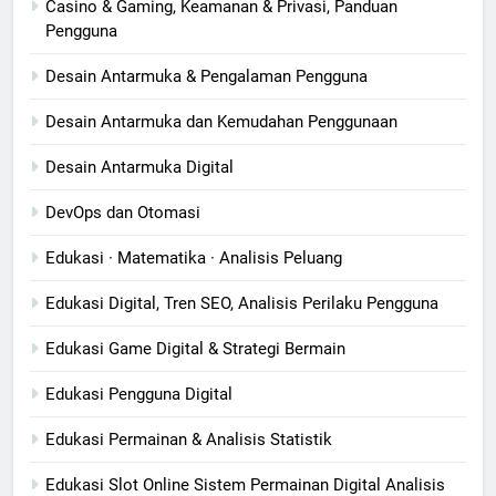
Casino & Gaming, Keamanan & Privasi, Panduan
Pengguna
Desain Antarmuka & Pengalaman Pengguna
Desain Antarmuka dan Kemudahan Penggunaan
Desain Antarmuka Digital
DevOps dan Otomasi
Edukasi · Matematika · Analisis Peluang
Edukasi Digital, Tren SEO, Analisis Perilaku Pengguna
Edukasi Game Digital & Strategi Bermain
Edukasi Pengguna Digital
Edukasi Permainan & Analisis Statistik
Edukasi Slot Online Sistem Permainan Digital Analisis