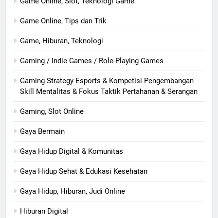
Game Online, Slot, Teknologi Game
Game Online, Tips dan Trik
Game, Hiburan, Teknologi
Gaming / Indie Games / Role-Playing Games
Gaming Strategy Esports & Kompetisi Pengembangan
Skill Mentalitas & Fokus Taktik Pertahanan & Serangan
Gaming, Slot Online
Gaya Bermain
Gaya Hidup Digital & Komunitas
Gaya Hidup Sehat & Edukasi Kesehatan
Gaya Hidup, Hiburan, Judi Online
Hiburan Digital