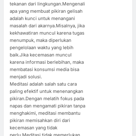
tekanan dari lingkungan.Mengenali
apa yang membuat pikiran gelisah
adalah kunci untuk menangani
masalah dari akarnya.Misalnya, jika
kekhawatiran muncul karena tugas
menumpuk, maka diperlukan
pengelolaan waktu yang lebih
baik.Jika kecemasan muncul
karena informasi berlebihan, maka
membatasi konsumsi media bisa
menjadi solusi.
Meditasi adalah salah satu cara
paling efektif untuk menenangkan
pikiran.Dengan melatih fokus pada
napas dan mengamati pikiran tanpa
menghakimi, meditasi membantu
pikiran memisahkan diri dari
kecemasan yang tidak
perlu.Meditasi tidak memerlukan