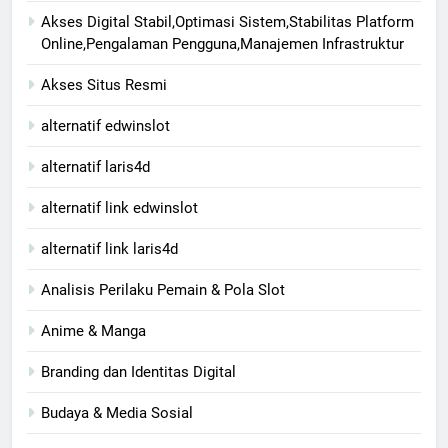
Akses Digital Stabil,Optimasi Sistem,Stabilitas Platform
Online,Pengalaman Pengguna,Manajemen Infrastruktur
Akses Situs Resmi
alternatif edwinslot
alternatif laris4d
alternatif link edwinslot
alternatif link laris4d
Analisis Perilaku Pemain & Pola Slot
Anime & Manga
Branding dan Identitas Digital
Budaya & Media Sosial