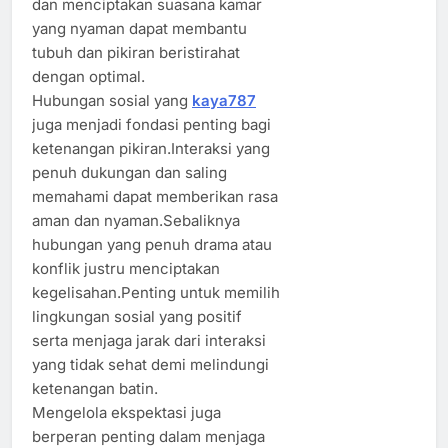
dan menciptakan suasana kamar
yang nyaman dapat membantu
tubuh dan pikiran beristirahat
dengan optimal.
Hubungan sosial yang
kaya787
juga menjadi fondasi penting bagi
ketenangan pikiran.Interaksi yang
penuh dukungan dan saling
memahami dapat memberikan rasa
aman dan nyaman.Sebaliknya
hubungan yang penuh drama atau
konflik justru menciptakan
kegelisahan.Penting untuk memilih
lingkungan sosial yang positif
serta menjaga jarak dari interaksi
yang tidak sehat demi melindungi
ketenangan batin.
Mengelola ekspektasi juga
berperan penting dalam menjaga