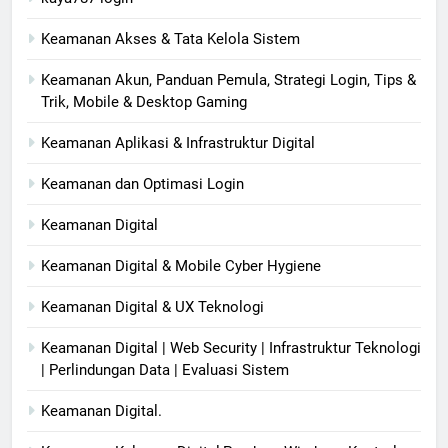
Keamanan Akses & Tata Kelola Sistem
Keamanan Akun, Panduan Pemula, Strategi Login, Tips &
Trik, Mobile & Desktop Gaming
Keamanan Aplikasi & Infrastruktur Digital
Keamanan dan Optimasi Login
Keamanan Digital
Keamanan Digital & Mobile Cyber Hygiene
Keamanan Digital & UX Teknologi
Keamanan Digital | Web Security | Infrastruktur Teknologi
| Perlindungan Data | Evaluasi Sistem
Keamanan Digital.