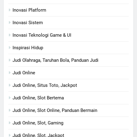
Inovasi Platform
Inovasi Sistem
Inovasi Teknologi Game & UI
Inspirasi Hidup
Judi Olahraga, Taruhan Bola, Panduan Judi
Judi Online
Judi Online, Situs Toto, Jackpot
Judi Online, Slot Bertema
Judi Online, Slot Online, Panduan Bermain
Judi Online, Slot, Gaming
Judi Online, Slot, Jackpot