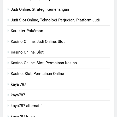
Judi Online, Strategi Kemenangan
Judi Slot Online, Teknologi Perjudian, Platform Judi
Karakter Pokémon
Kasino Online, Judi Online, Slot
Kasino Online, Slot
Kasino Online, Slot, Permainan Kasino
Kasino, Slot, Permainan Online
kaya 787
kaya787
kaya787 alternatif
kaya787 login