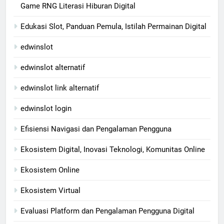
Game RNG Literasi Hiburan Digital
Edukasi Slot, Panduan Pemula, Istilah Permainan Digital
edwinslot
edwinslot alternatif
edwinslot link alternatif
edwinslot login
Efisiensi Navigasi dan Pengalaman Pengguna
Ekosistem Digital, Inovasi Teknologi, Komunitas Online
Ekosistem Online
Ekosistem Virtual
Evaluasi Platform dan Pengalaman Pengguna Digital